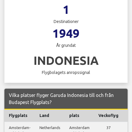
1
Destinationer
1949
År grundat
INDONESIA
Flygbolagets anropssignal
Vilka platser flyger Garuda Indonesia till och från
Budapest Flygplats?
Flygplats
Land
plats
Veckoflyg
Fl
Amsterdam-
Netherlands
Amsterdam
37
Vi