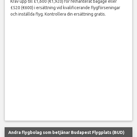
Kräv upp till £1,600 (€1,920) för felhanterat bagage eller
£520 (€600) i ersättning vid kvalificerande flygförseningar
och inställda flyg. Kontrollera din ersättning gratis.
Andra flygbolag som betjänar Budapest Flygplats (BUD)