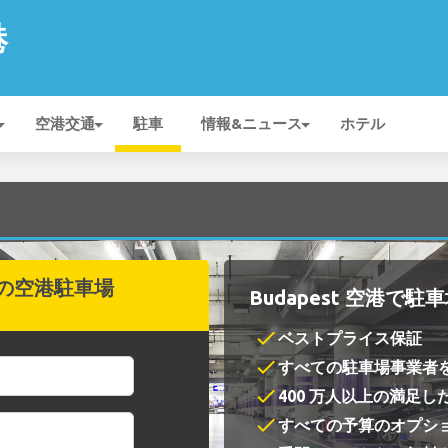
港
空港交通
駐車
情報&ニュース
ホテル
の空港駐車場
Budapest 空港で
check
ベストプライス保証
check
すべての駐車場事業者
check
400 万人以上の満足し
check
すべての予算のオプシ