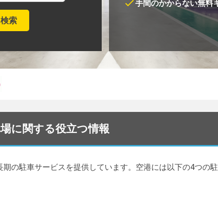
check
手間のかからない無料
港駐車場に関する役立つ情報
長期の駐車サービスを提供しています。空港には以下の4つの