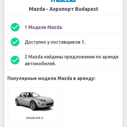
Mazda - Аэропорт Budapest
check_circle
1
Модели Mazda
.
check_circle
Доступно у поставщиков
1
.
2 Mazda найдены предложения по аренде
check_circle
автомобилей.
Популярные модели Mazda в аренду:
Mazda MX-5