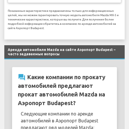
Показанные характеристики предназначены только для информационных
целей, мы не можем гарантировать точную модель автомобиля Mazda MX-5 и
технические характеристики, которые вы получите. Для получения более
подробной информации обратитесь в компанию по аренде автомобилей на
сайте Аэропорт Budapest.
Аренда автомобиля Mazda на сайте Аэропорт Budapest –
часто задаваемые вопросы
question_answer
Какие компании по прокату
автомобилей предлагают
прокат автомобилей Mazda на
Аэропорт Budapest?
Следующие компании по аренде
автомобилей в Аэропорт Budapest
предлагают ряд моделей Mazda: