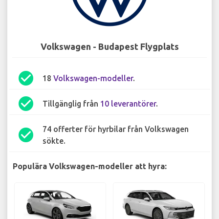
Volkswagen - Budapest Flygplats
check_circle
18
Volkswagen-modeller
.
check_circle
Tillgänglig från
10 leverantörer
.
74 offerter för hyrbilar från Volkswagen
check_circle
sökte.
Populära Volkswagen-modeller att hyra: