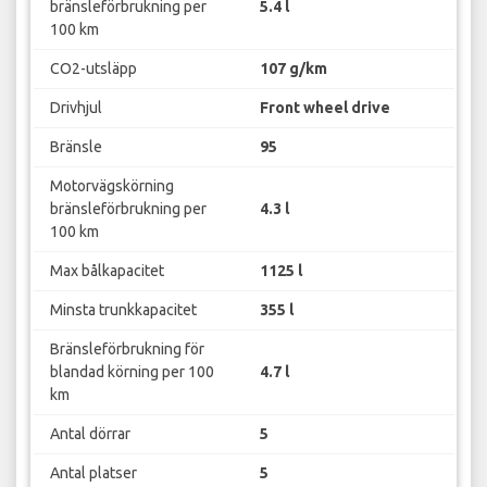
bränsleförbrukning per
5.4 l
100 km
CO2-utsläpp
107 g/km
Drivhjul
Front wheel drive
Bränsle
95
Motorvägskörning
bränsleförbrukning per
4.3 l
100 km
Max bålkapacitet
1125 l
Minsta trunkkapacitet
355 l
Bränsleförbrukning för
blandad körning per 100
4.7 l
km
Antal dörrar
5
Antal platser
5