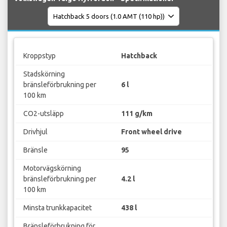
Kroppstyp
Hatchback
Stadskörning
bränsleförbrukning per
6 l
100 km
CO2-utsläpp
111 g/km
Drivhjul
Front wheel drive
Bränsle
95
Motorvägskörning
bränsleförbrukning per
4.2 l
100 km
Minsta trunkkapacitet
438 l
Bränsleförbrukning för