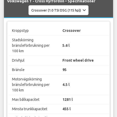
Volkswagen T - Cross Hyrfordon – Specifikationer
Kroppstyp
Crossover
Stadskörning
bränsleförbrukning per
5.6 l
100 km
Drivhjul
Front wheel drive
Bränsle
95
Motorvägskörning
bränsleförbrukning per
4.5 l
100 km
Max bålkapacitet
1281 l
Minsta trunkkapacitet
455 l