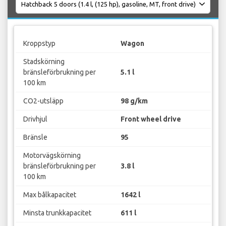
Kroppstyp
Wagon
Stadskörning
bränsleförbrukning per
5.1 l
100 km
CO2-utsläpp
98 g/km
Drivhjul
Front wheel drive
Bränsle
95
Motorvägskörning
bränsleförbrukning per
3.8 l
100 km
Max bålkapacitet
1642 l
Minsta trunkkapacitet
611 l