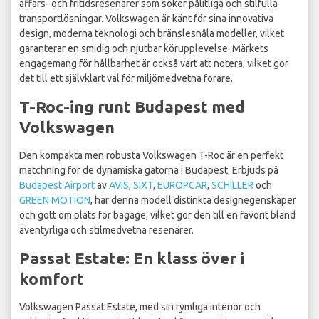
affärs- och fritidsresenärer som söker pålitliga och stilfulla
transportlösningar. Volkswagen är känt för sina innovativa
design, moderna teknologi och bränslesnåla modeller, vilket
garanterar en smidig och njutbar körupplevelse. Märkets
engagemang för hållbarhet är också värt att notera, vilket gör
det till ett självklart val för miljömedvetna förare.
T-Roc-ing runt Budapest med
Volkswagen
Den kompakta men robusta Volkswagen T-Roc är en perfekt
matchning för de dynamiska gatorna i Budapest. Erbjuds på
Budapest Airport
av
AVIS
,
SIXT
,
EUROPCAR
,
SCHILLER
och
GREEN MOTION
, har denna modell distinkta designegenskaper
och gott om plats för bagage, vilket gör den till en favorit bland
äventyrliga och stilmedvetna resenärer.
Passat Estate: En klass över i
komfort
Volkswagen Passat Estate, med sin rymliga interiör och