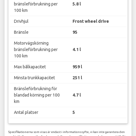
bränsleförbrukning per
5.8 l
100 km
Drivhjul
Front wheel drive
Bränsle
95
Motorvägskörning
bränsleförbrukning per
4.1 l
100 km
Max bålkapacitet
959 l
Minsta trunkkapacitet
251 l
Bränsleförbrukning för
blandad körning per 100
4.7 l
km
Antal platser
5
Specifikationerna som visas är endast i informationssyfte, vi kan inte garantera den