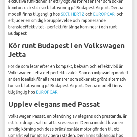
exklusiva funktioner, är ett lyxigt val för resenärer som söker
komfort och stil i sin biluthyrning på Budapest Airport. Denna
modell finns tillgänglig hos
SIXT
,
HERTZ
och
EUROPCAR
, och
erbjuder en smidig körupplevelse och imponerande
bränsleeffektivitet - perfekt för långa körningar i och runt
Budapest.
Kör runt Budapest i en Volkswagen
Jetta
För de som letar efter en kompakt, bekväm och effektiv bil är
Volkswagen Jetta det perfekta valet. Som en miljövänlig modell
är den idealisk för alla resenärer som söker ett grönt alternativ
för sin biluthyrning på Budapest Airport. Denna modell finns
tillgänglig hos
EUROPCAR
.
Upplev elegans med Passat
Volkswagen Passat, en blandning av elegans och prestanda, är
ett föredraget val för affärsresenärer. Denna modell lovar en
smidig körning och dess bränslesnåla motor gör den till ett
utmärkt val för att navigera i staden. Den finns tillgänglig hos