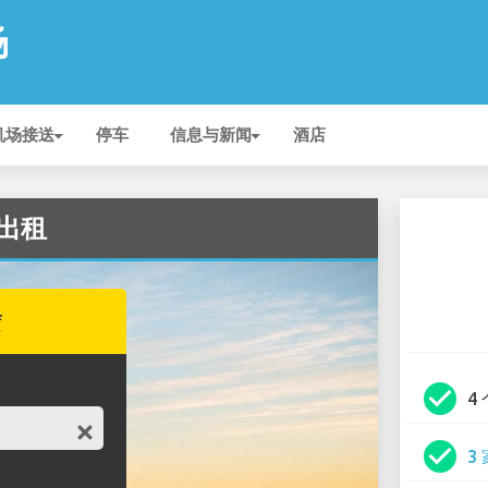
场
机场接送
停车
信息与新闻
酒店
 出租
赁
check_circle
4
check_circle
3