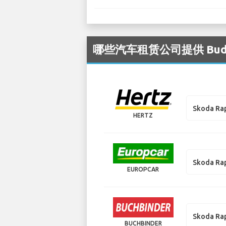
哪些汽车租赁公司提供 Buda
Skoda Ra
HERTZ
Skoda Ra
EUROPCAR
Skoda Ra
BUCHBINDER