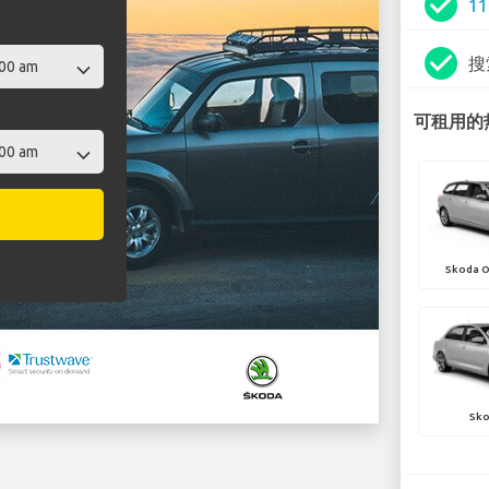
check_circle
1
check_circle
搜
可租用的热
Skoda O
Sko