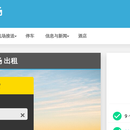
场
机场接送
停车
信息与新闻
酒店
机场 出租
赁
check_circle
9