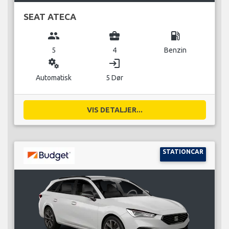
SEAT ATECA
group
business_center
local_gas_station
5
4
Benzin
miscellaneous_services
login
Automatisk
5 Dør
VIS DETALJER...
STATIONCAR