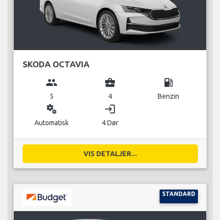
SKODA OCTAVIA
group
business_center
local_gas_station
5
4
Benzin
miscellaneous_services
login
Automatisk
4 Dør
VIS DETALJER...
STANDARD