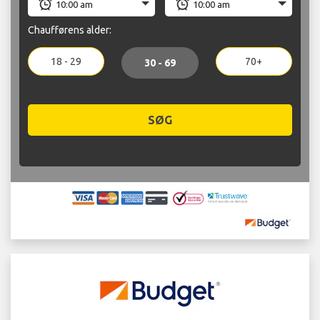
Chaufførens alder:
18 - 29
70+
30 - 69
SØG