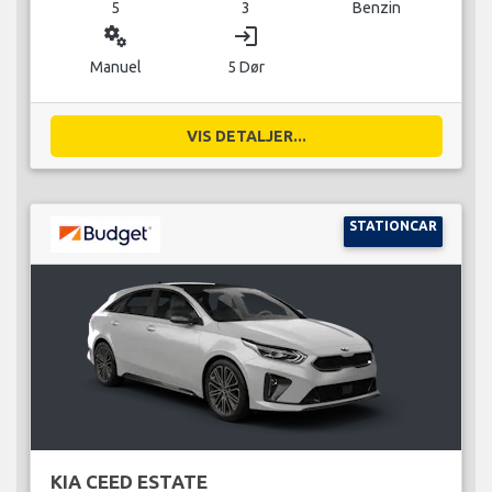
5
3
Benzin
miscellaneous_services
login
Manuel
5 Dør
VIS DETALJER...
STATIONCAR
KIA CEED ESTATE