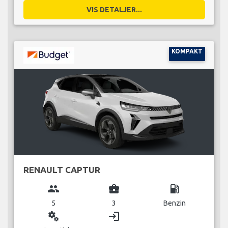
VIS DETALJER...
KOMPAKT
RENAULT CAPTUR
group
business_center
local_gas_station
5
3
Benzin
miscellaneous_services
login