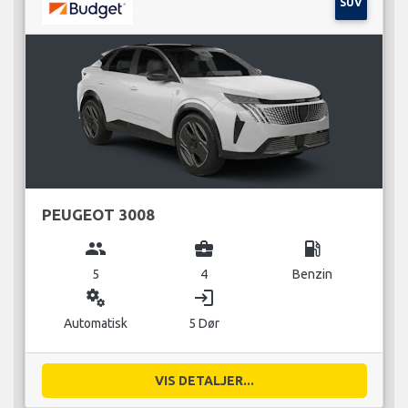
SUV
PEUGEOT 3008
group
business_center
local_gas_station
5
4
Benzin
miscellaneous_services
login
Automatisk
5 Dør
VIS DETALJER...