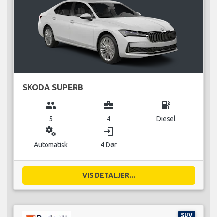
SKODA SUPERB
group
business_center
local_gas_station
5
4
Diesel
miscellaneous_services
login
Automatisk
4 Dør
VIS DETALJER...
SUV