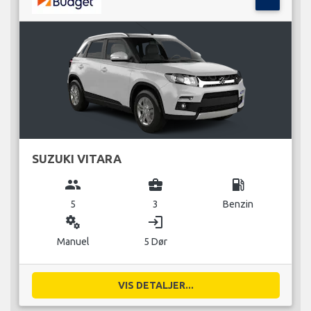
SUZUKI VITARA
group
business_center
local_gas_station
5
3
Benzin
miscellaneous_services
login
Manuel
5 Dør
VIS DETALJER...