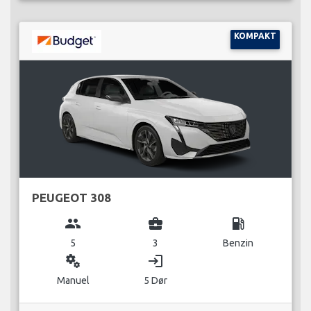
KOMPAKT
PEUGEOT 308
group
business_center
local_gas_station
5
3
Benzin
miscellaneous_services
login
Manuel
5 Dør