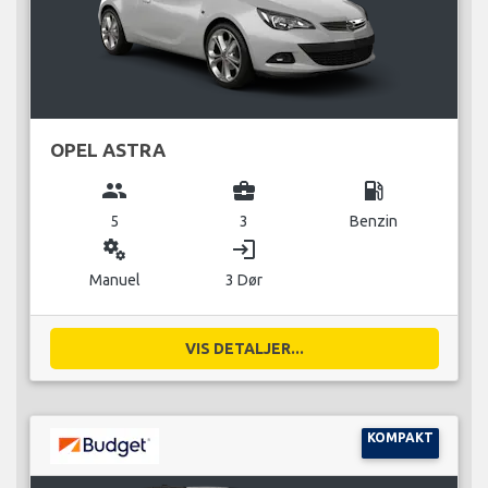
OPEL ASTRA
group
business_center
local_gas_station
5
3
Benzin
miscellaneous_services
login
Manuel
3 Dør
VIS DETALJER...
KOMPAKT