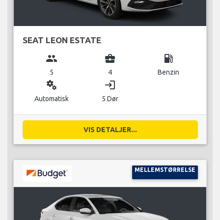
SEAT LEON ESTATE
group
business_center
local_gas_station
5
4
Benzin
miscellaneous_services
login
Automatisk
5 Dør
VIS DETALJER...
MELLEMSTØRRELSE