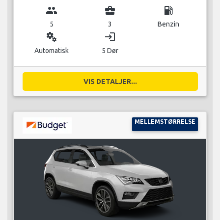
group
business_center
local_gas_station
5
3
Benzin
miscellaneous_services
login
Automatisk
5 Dør
VIS DETALJER...
MELLEMSTØRRELSE