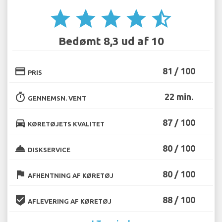
star
star
star
star
star_half
Bedømt 8,3 ud af 10
credit_card
81 / 100
PRIS
timer
22 min.
GENNEMSN. VENT
directions_car
87 / 100
KØRETØJETS KVALITET
room_service
80 / 100
DISKSERVICE
flag
80 / 100
AFHENTNING AF KØRETØJ
beenhere
88 / 100
AFLEVERING AF KØRETØJ