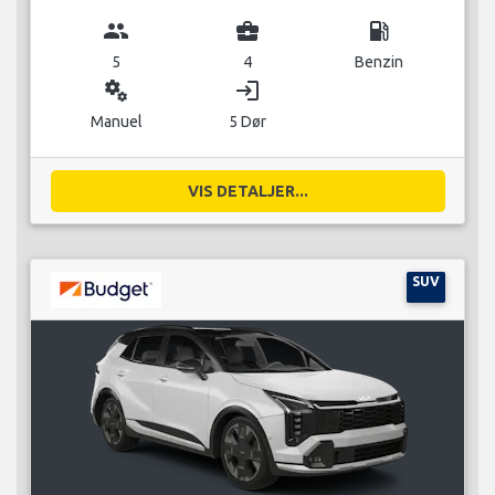
group
business_center
local_gas_station
5
4
Benzin
miscellaneous_services
login
Manuel
5 Dør
VIS DETALJER...
SUV