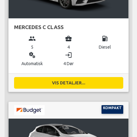
MERCEDES C CLASS
group
business_center
local_gas_station
5
4
Diesel
miscellaneous_services
login
Automatisk
4 Dør
VIS DETALJER...
KOMPAKT