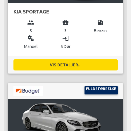
KIA SPORTAGE
group
business_center
local_gas_station
5
3
Benzin
miscellaneous_services
login
Manuel
5 Dør
VIS DETALJER...
FULDSTØRRELSE