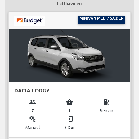
Lufthavn er:
MINIVAN MED 7 SÆDER
DACIA LODGY
group
business_center
local_gas_station
7
1
Benzin
miscellaneous_services
login
Manuel
5 Dør