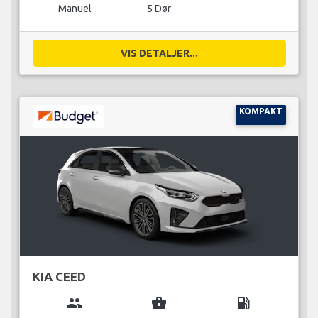
Manuel
5 Dør
VIS DETALJER...
KOMPAKT
KIA CEED
group
business_center
local_gas_station