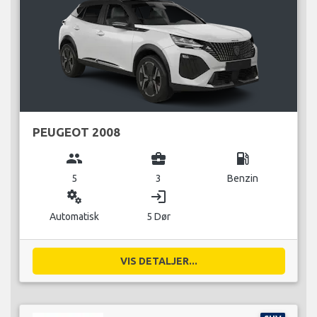
PEUGEOT 2008
group
business_center
local_gas_station
5
3
Benzin
miscellaneous_services
login
Automatisk
5 Dør
VIS DETALJER...