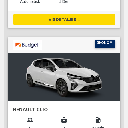
Automatisk
5 Dør
VIS DETALJER...
ØKONOMI
RENAULT CLIO
group
business_center
local_gas_station
5
2
Benzin