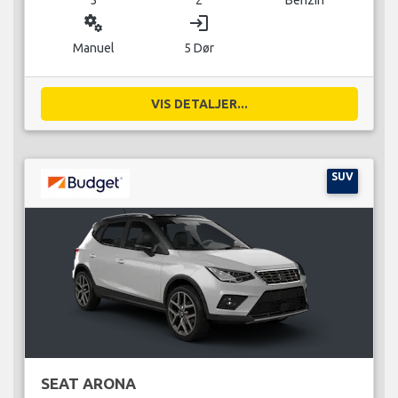
miscellaneous_services
login
Manuel
5 Dør
VIS DETALJER...
SUV
SEAT ARONA