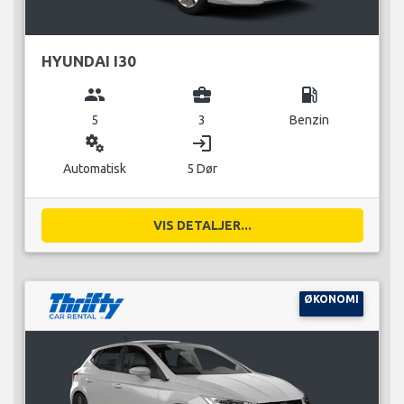
HYUNDAI I30
group
business_center
local_gas_station
5
3
Benzin
miscellaneous_services
login
Automatisk
5 Dør
VIS DETALJER...
ØKONOMI