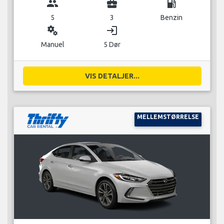
group
business_center
local_gas_station
5
3
Benzin
miscellaneous_services
login
Manuel
5 Dør
VIS DETALJER...
MELLEMSTØRRELSE