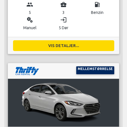
group
business_center
local_gas_station
5
3
Benzin
miscellaneous_services
login
Manuel
5 Dør
VIS DETALJER...
MELLEMSTØRRELSE