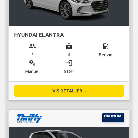
HYUNDAI ELANTRA
group
business_center
local_gas_station
5
4
Benzin
miscellaneous_services
login
Manuel
5 Dør
VIS DETALJER...
ØKONOMI