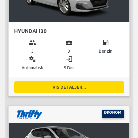
HYUNDAI I30
group
business_center
local_gas_station
5
3
Benzin
miscellaneous_services
login
Automatisk
5 Dør
VIS DETALJER...
ØKONOMI