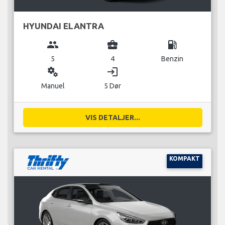
HYUNDAI ELANTRA
group
business_center
local_gas_station
5
4
Benzin
miscellaneous_services
login
Manuel
5 Dør
VIS DETALJER...
KOMPAKT