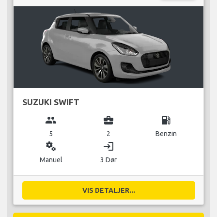
SUZUKI SWIFT
group
business_center
local_gas_station
5
2
Benzin
miscellaneous_services
login
Manuel
3 Dør
VIS DETALJER...