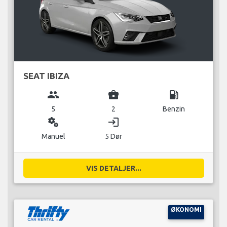
SEAT IBIZA
group
business_center
local_gas_station
5
2
Benzin
miscellaneous_services
login
Manuel
5 Dør
VIS DETALJER...
ØKONOMI