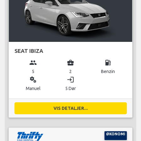
SEAT IBIZA
group
business_center
local_gas_station
5
2
Benzin
miscellaneous_services
login
Manuel
5 Dør
VIS DETALJER...
ØKONOMI