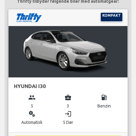
Thrifty tilbyder følgende biler med automatgear:
KOMPAKT
HYUNDAI I30
group
business_center
local_gas_station
5
3
Benzin
miscellaneous_services
login
Automatisk
5 Dør