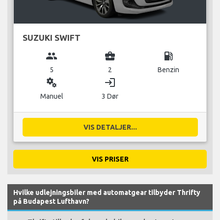
SUZUKI SWIFT
group
business_center
local_gas_station
5
2
Benzin
miscellaneous_services
login
Manuel
3 Dør
VIS DETALJER...
VIS PRISER
Hvilke udlejningsbiler med automatgear tilbyder Thrifty
på Budapest Lufthavn?