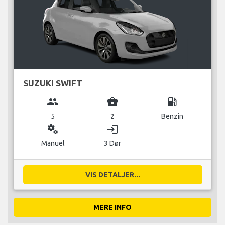
SUZUKI SWIFT
group
business_center
local_gas_station
5
2
Benzin
miscellaneous_services
login
Manuel
3 Dør
VIS DETALJER...
MERE INFO