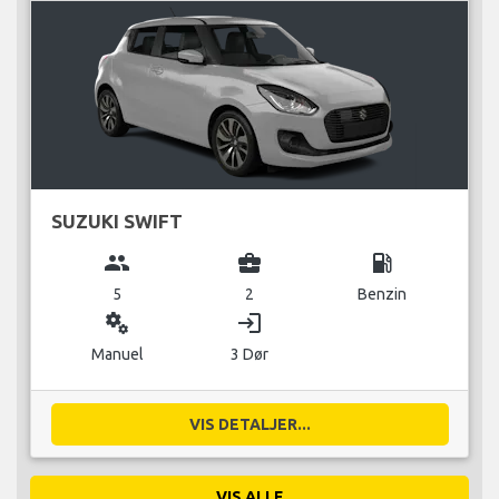
SUZUKI SWIFT
group
business_center
local_gas_station
5
2
Benzin
miscellaneous_services
login
Manuel
3 Dør
VIS DETALJER...
VIS ALLE