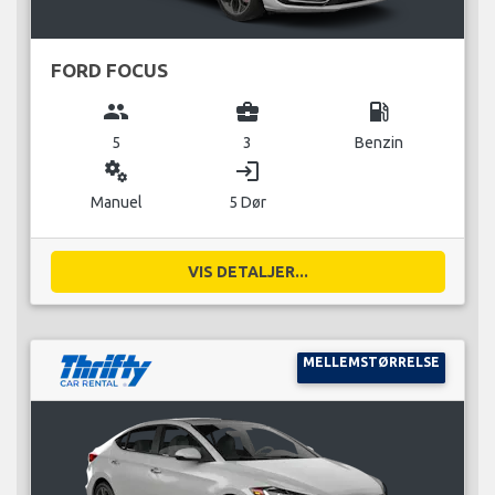
FORD FOCUS
group
business_center
local_gas_station
5
3
Benzin
miscellaneous_services
login
Manuel
5 Dør
VIS DETALJER...
MELLEMSTØRRELSE