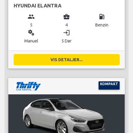
HYUNDAI ELANTRA
group
business_center
local_gas_station
5
4
Benzin
miscellaneous_services
login
Manuel
5 Dør
VIS DETALJER...
KOMPAKT