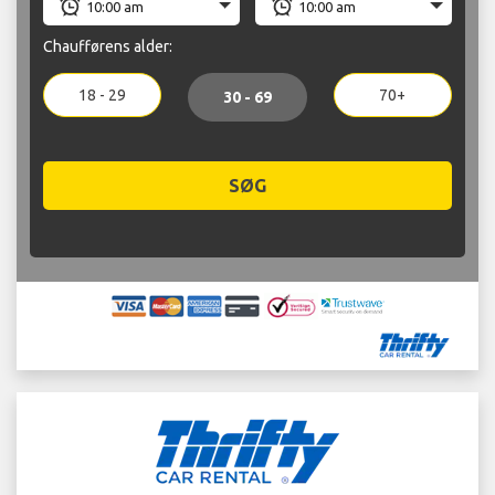
Chaufførens alder:
18 - 29
70+
30 - 69
SØG