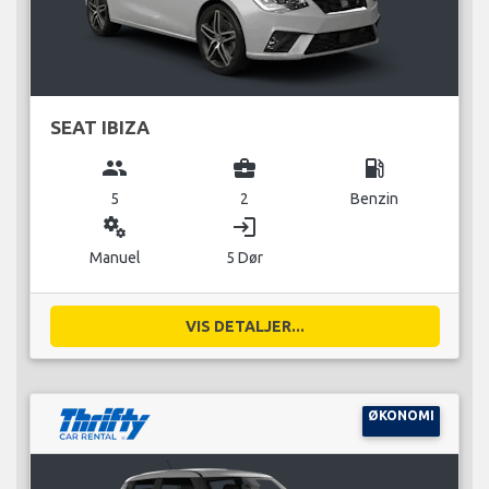
SEAT IBIZA
group
business_center
local_gas_station
5
2
Benzin
miscellaneous_services
login
Manuel
5 Dør
VIS DETALJER...
ØKONOMI