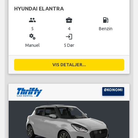
HYUNDAI ELANTRA
group
business_center
local_gas_station
5
4
Benzin
miscellaneous_services
login
Manuel
5 Dør
VIS DETALJER...
ØKONOMI