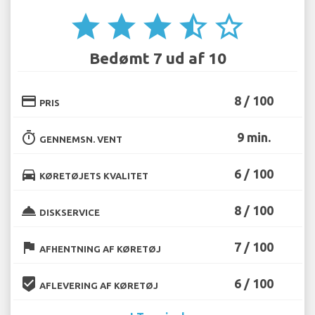
star
star
star
star_half
star_border
Bedømt 7 ud af 10
credit_card
8 / 100
PRIS
timer
9 min.
GENNEMSN. VENT
directions_car
6 / 100
KØRETØJETS KVALITET
room_service
8 / 100
DISKSERVICE
flag
7 / 100
AFHENTNING AF KØRETØJ
beenhere
6 / 100
AFLEVERING AF KØRETØJ