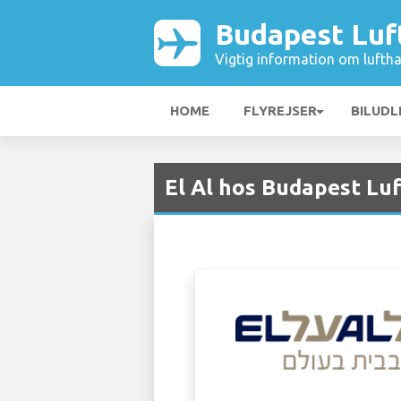
Budapest Luf
Vigtig information om luftha
HOME
FLYREJSER
BILUDL
El Al hos Budapest Lu