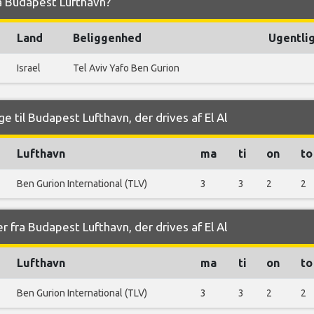
fra Budapest Lufthavn?
Land
Beliggenhed
Ugentlig
Israel
Tel Aviv Yafo Ben Gurion
e til Budapest Lufthavn, der drives af El Al
Lufthavn
ma
ti
on
to
Ben Gurion International (TLV)
3
3
2
2
r fra Budapest Lufthavn, der drives af El Al
Lufthavn
ma
ti
on
to
Ben Gurion International (TLV)
3
3
2
2