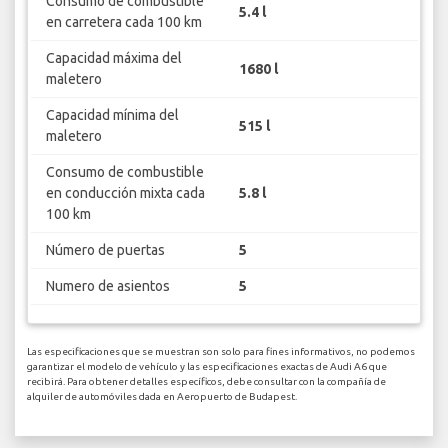
Consumo de combustible
5.4 l
en carretera cada 100 km
Capacidad máxima del
1680 l
maletero
Capacidad mínima del
515 l
maletero
Consumo de combustible
en conducción mixta cada
5.8 l
100 km
Número de puertas
5
Numero de asientos
5
Las especificaciones que se muestran son solo para fines informativos, no podemos
garantizar el modelo de vehículo y las especificaciones exactas de Audi A6 que
recibirá. Para obtener detalles específicos, debe consultar con la compañía de
alquiler de automóviles dada en Aeropuerto de Budapest.