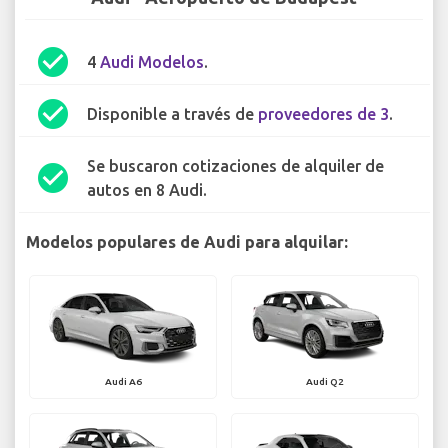
check_circle
4
Audi Modelos
.
check_circle
Disponible a través de
proveedores de 3
.
Se buscaron cotizaciones de alquiler de
check_circle
autos en 8 Audi.
Modelos populares de Audi para alquilar:
Audi A6
Audi Q2