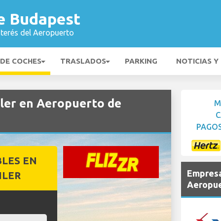
e Budapest
nterés del Aeropuerto
 DE COCHES
TRASLADOS
PARKING
NOTICIAS Y
iler en Aeropuerto de
M
C
PAGOS
BLES EN
Empresa
ILER
Aeropue