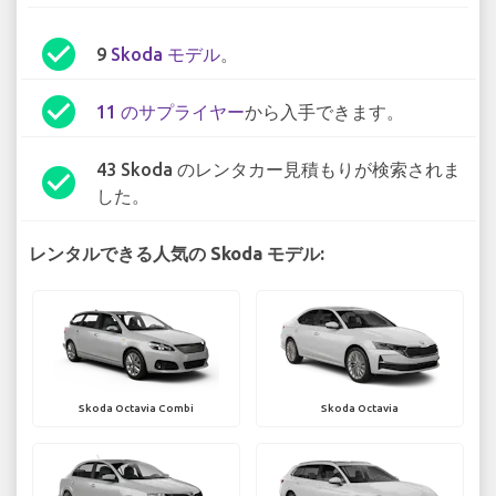
check_circle
9
Skoda モデル
。
check_circle
11 のサプライヤー
から入手できます。
43 Skoda のレンタカー見積もりが検索されま
check_circle
した。
レンタルできる人気の Skoda モデル:
Skoda Octavia Combi
Skoda Octavia