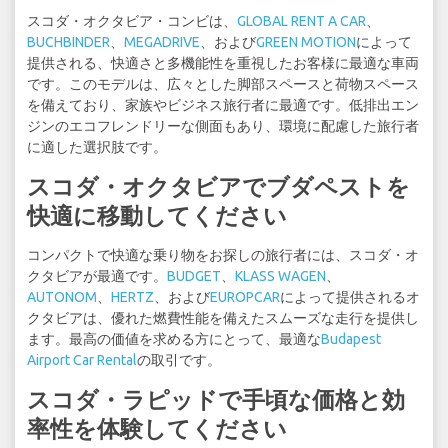
スコダ・オクタビア・コンビは、
GLOBAL RENT A CAR
、
BUCHBINDER
、
MEGADRIVE
、および
GREEN MOTION
によって
提供される、快適さと多機能性を重視したお客様に最適な車両
です。このモデルは、広々とした脚部スペースと荷物スペース
を備えており、家族やビジネス旅行者に最適です。低排出エン
ジンのエコフレンドリーな側面もあり、環境に配慮した旅行者
に適した選択肢です。
スコダ・オクタビアでブダペストを
快適に移動してください
コンパクトで快適な乗り物をお探しの旅行者には、スコダ・オ
クタビアが最適です。
BUDGET
、
KLASS WAGEN
、
AUTONOM
、
HERTZ
、および
EUROPCAR
によって提供されるオ
クタビアは、優れた燃費性能を備えたスムーズな走行を提供し
ます。最高の価値を求める方にとって、最適な
Budapest
Airport Car Rental
の取引です。
スコダ・ラピッドで手頃な価格と効
率性を体験してください