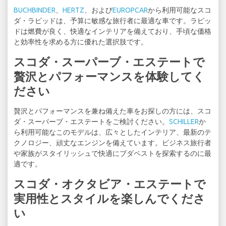
BUCHBINDER
、
HERTZ
、および
EUROPCAR
から利用可能なスコ
ダ・ラピッドは、予算に敏感な旅行者に最適な車です。ラピッ
ドは燃費が良く、快適なインテリアを備えており、手頃な価格
と効率性を求める方に優れた選択肢です。
スコダ・スーパーブ・エステートで
贅沢とパフォーマンスを体験してく
ださい
贅沢とパフォーマンスを兼ね備えた車をお探しの方には、スコ
ダ・スーパーブ・エステートをご検討ください。
SCHILLER
か
ら利用可能なこのモデルは、広々としたインテリア、最新のテ
クノロジー、頑丈なエンジンを備えています。ビジネス旅行者
や家族がスタイリッシュで快適にブダペストを探索するのに最
適です。
スコダ・オクタビア・エステートで
実用性とスタイルを楽しんでくださ
い