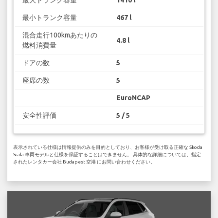
最大トランク容量
1410 l
最小トランク容量
467 l
混合走行100kmあたりの
4.8 l
燃料消費量
ドアの数
5
座席の数
5
EuroNCAP
安全性評価
5 / 5
表示されている仕様は情報提供のみを目的としており、お客様が受け取る正確な Skoda
Scala 車両モデルと仕様を保証することはできません。 具体的な詳細については、指定
されたレンタカー会社 Budapest 空港 にお問い合わせください。