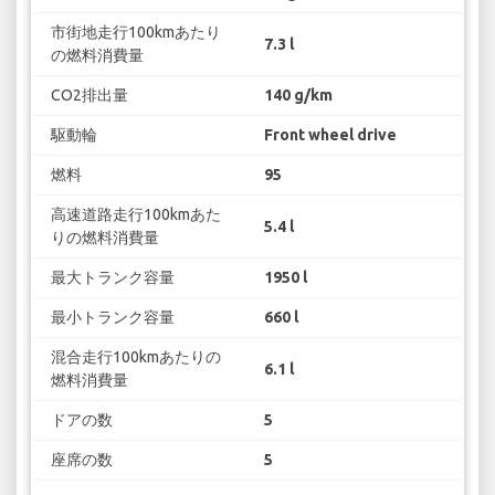
市街地走行100kmあたり
7.3 l
の燃料消費量
CO2排出量
140 g/km
駆動輪
Front wheel drive
燃料
95
高速道路走行100kmあた
5.4 l
りの燃料消費量
最大トランク容量
1950 l
最小トランク容量
660 l
混合走行100kmあたりの
6.1 l
燃料消費量
ドアの数
5
座席の数
5