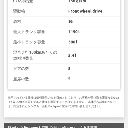
CO2排出量
136 g/km
駆動輪
Front wheel drive
燃料
95
最大トランク容量
1190 l
最小トランク容量
380 l
混合走行100kmあたりの
5.4 l
燃料消費量
ドアの数
5
座席の数
5
表示されている仕様は情報提供のみを目的としており、お客様が受け取る正確な Skoda
Fabia Estate 車両モデルと仕様を保証することはできません。 具体的な詳細について
は、指定されたレンタカー会社 Budapest 空港 にお問い合わせください。
Skoda の Budapest 空港 でのレンタカー - よくある質問