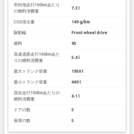
市街地走行100kmあたり
7.3 l
の燃料消費量
CO2排出量
140 g/km
駆動輪
Front wheel drive
燃料
95
高速道路走行100kmあた
5.4 l
りの燃料消費量
最大トランク容量
1950 l
最小トランク容量
660 l
混合走行100kmあたりの
6.1 l
燃料消費量
ドアの数
5
座席の数
5