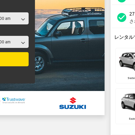
2
check_circle
さ
レンタルで
Suzu
Suzu