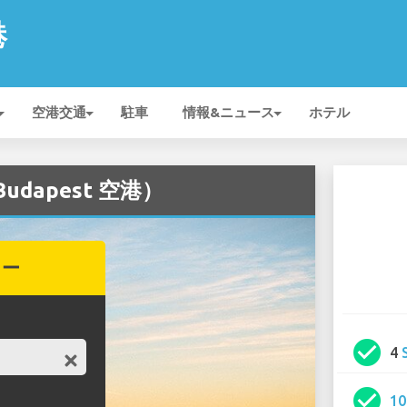
港
空港交通
駐車
情報&ニュース
ホテル
udapest 空港）
カー
check_circle
4
check_circle
1