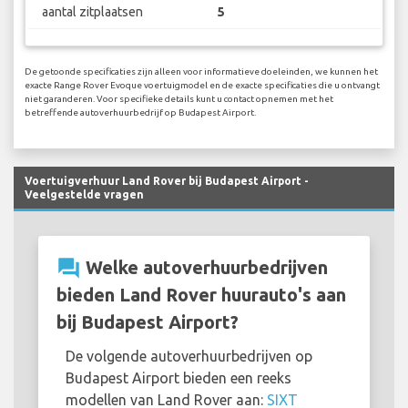
aantal zitplaatsen
5
De getoonde specificaties zijn alleen voor informatieve doeleinden, we kunnen het
exacte Range Rover Evoque voertuigmodel en de exacte specificaties die u ontvangt
niet garanderen. Voor specifieke details kunt u contact opnemen met het
betreffende autoverhuurbedrijf op Budapest Airport.
Voertuigverhuur Land Rover bij Budapest Airport -
Veelgestelde vragen
question_answer
Welke autoverhuurbedrijven
bieden Land Rover huurauto's aan
bij Budapest Airport?
De volgende autoverhuurbedrijven op
Budapest Airport bieden een reeks
modellen van Land Rover aan:
SIXT