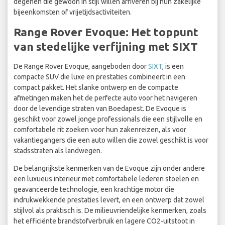
degenen die gewoon in stijl willen arriveren bij hun zakelijke
bijeenkomsten of vrijetijdsactiviteiten.
Range Rover Evoque: Het toppunt
van stedelijke verfijning met SIXT
De Range Rover Evoque, aangeboden door
SIXT
, is een
compacte SUV die luxe en prestaties combineert in een
compact pakket. Het slanke ontwerp en de compacte
afmetingen maken het de perfecte auto voor het navigeren
door de levendige straten van Boedapest. De Evoque is
geschikt voor zowel jonge professionals die een stijlvolle en
comfortabele rit zoeken voor hun zakenreizen, als voor
vakantiegangers die een auto willen die zowel geschikt is voor
stadsstraten als landwegen.
De belangrijkste kenmerken van de Evoque zijn onder andere
een luxueus interieur met comfortabele lederen stoelen en
geavanceerde technologie, een krachtige motor die
indrukwekkende prestaties levert, en een ontwerp dat zowel
stijlvol als praktisch is. De milieuvriendelijke kenmerken, zoals
het efficiënte brandstofverbruik en lagere CO2-uitstoot in