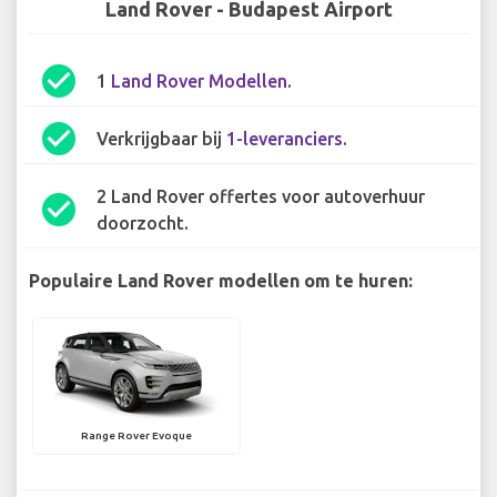
Land Rover - Budapest Airport
check_circle
1
Land Rover Modellen
.
check_circle
Verkrijgbaar bij
1-leveranciers
.
2 Land Rover offertes voor autoverhuur
check_circle
doorzocht.
Populaire Land Rover modellen om te huren:
Range Rover Evoque