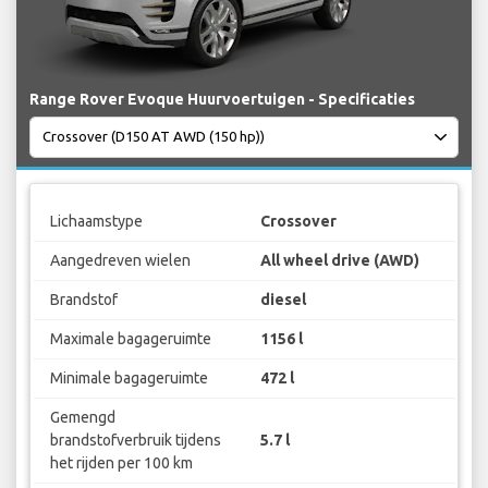
Range Rover Evoque Huurvoertuigen - Specificaties
Lichaamstype
Crossover
Aangedreven wielen
All wheel drive (AWD)
Brandstof
diesel
Maximale bagageruimte
1156 l
Minimale bagageruimte
472 l
Gemengd
brandstofverbruik tijdens
5.7 l
het rijden per 100 km