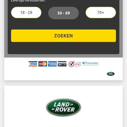
18 - 29
70+
30 - 69
ZOEKEN