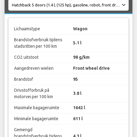
Lichaamstype
Wagon
Brandstofverbruik tijdens
5.1 l
stadsritten per 100 km
CO2 uitstoot
98 g/km
Aangedreven wielen
Front wheel drive
Brandstof
95
Drivstofforbruk på
3.8 l
motorvei per 100 km
Maximale bagageruimte
1642 l
Minimale bagageruimte
611 l
Gemengd
brandstofverbruik tijdens
4.3 l