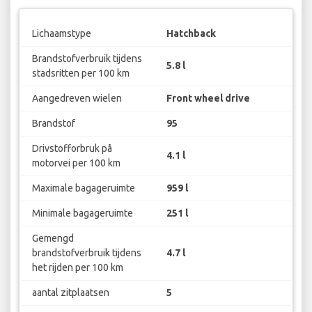
Lichaamstype
Hatchback
Brandstofverbruik tijdens
5.8 l
stadsritten per 100 km
Aangedreven wielen
Front wheel drive
Brandstof
95
Drivstofforbruk på
4.1 l
motorvei per 100 km
Maximale bagageruimte
959 l
Minimale bagageruimte
251 l
Gemengd
brandstofverbruik tijdens
4.7 l
het rijden per 100 km
aantal zitplaatsen
5