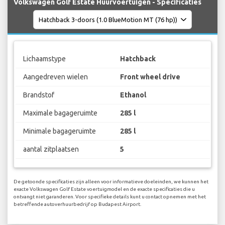
Volkswagen Golf Estate Huurvoertuigen - Specificaties
Lichaamstype
Hatchback
Aangedreven wielen
Front wheel drive
Brandstof
Ethanol
Maximale bagageruimte
285 l
Minimale bagageruimte
285 l
aantal zitplaatsen
5
De getoonde specificaties zijn alleen voor informatieve doeleinden, we kunnen het
exacte Volkswagen Golf Estate voertuigmodel en de exacte specificaties die u
ontvangt niet garanderen. Voor specifieke details kunt u contact opnemen met het
betreffende autoverhuurbedrijf op Budapest Airport.