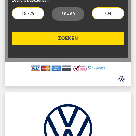
18 - 29
70+
30 - 69
ZOEKEN