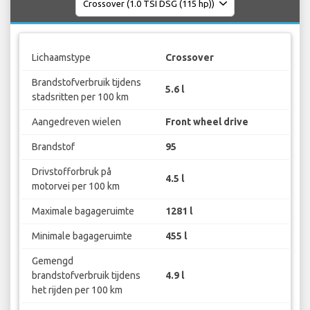
Lichaamstype
Crossover
Brandstofverbruik tijdens
5.6 l
stadsritten per 100 km
Aangedreven wielen
Front wheel drive
Brandstof
95
Drivstofforbruk på
4.5 l
motorvei per 100 km
Maximale bagageruimte
1281 l
Minimale bagageruimte
455 l
Gemengd
brandstofverbruik tijdens
4.9 l
het rijden per 100 km