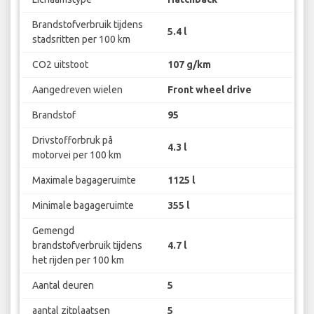
Brandstofverbruik tijdens
5.4 l
stadsritten per 100 km
CO2 uitstoot
107 g/km
Aangedreven wielen
Front wheel drive
Brandstof
95
Drivstofforbruk på
4.3 l
motorvei per 100 km
Maximale bagageruimte
1125 l
Minimale bagageruimte
355 l
Gemengd
brandstofverbruik tijdens
4.7 l
het rijden per 100 km
Aantal deuren
5
aantal zitplaatsen
5