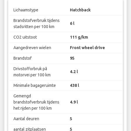
Lichaamstype
Hatchback
Brandstofverbruik tijdens
6 l
stadsritten per 100 km
CO2 uitstoot
111 g/km
Aangedreven wielen
Front wheel drive
Brandstof
95
Drivstofforbruk på
4.2 l
motorvei per 100 km
Minimale bagageruimte
438 l
Gemengd
brandstofverbruik tijdens
4.9 l
het rijden per 100 km
Aantal deuren
5
aantal zitplaatsen
5