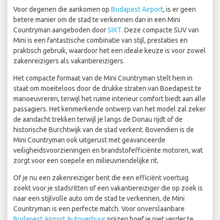
Voor degenen die aankomen op
Budapest Airport
, is er geen
betere manier om de stad te verkennen dan in een Mini
Countryman aangeboden door
SIXT
. Deze compacte SUV van
Mini is een fantastische combinatie van stijl, prestaties en
praktisch gebruik, waardoor het een ideale keuze is voor zowel
zakenreizigers als vakantiereizigers.
Het compacte formaat van de Mini Countryman stelt hem in
staat om moeiteloos door de drukke straten van Boedapest te
manoeuvreren, terwijl het ruime interieur comfort biedt aan alle
passagiers. Het kenmerkende ontwerp van het model zal zeker
de aandacht trekken terwijl je langs de Donau rijdt of de
historische Burchtwijk van de stad verkent. Bovendien is de
Mini Countryman ook uitgerust met geavanceerde
veiligheidsvoorzieningen en brandstofefficiënte motoren, wat
zorgt voor een soepele en milieuvriendelijke rit.
Of je nu een zakenreiziger bent die een efficiënt voertuig
zoekt voor je stadsritten of een vakantiereiziger die op zoek is
naar een stijlvolle auto om de stad te verkennen, de Mini
Countryman is een perfecte match. Voor onverslaanbare
Budapest Airport Autoverhuur
prijzen hoef je niet verder te