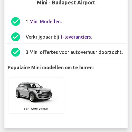
Mini - Budapest Airport
check_circle
1
Mini Modellen
.
check_circle
Verkrijgbaar bij
1-leveranciers
.
check_circle
3 Mini offertes voor autoverhuur doorzocht.
Populaire Mini modellen om te huren:
Mini Countryman