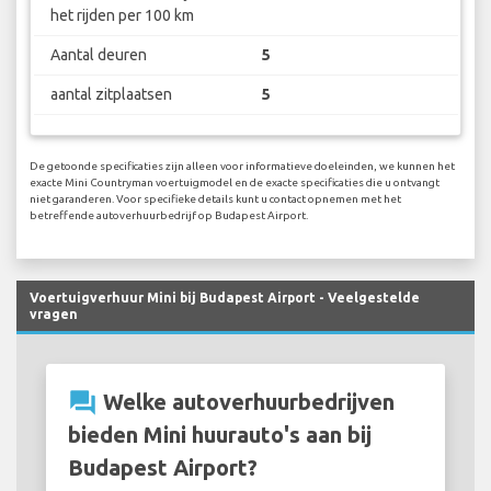
het rijden per 100 km
Aantal deuren
5
aantal zitplaatsen
5
De getoonde specificaties zijn alleen voor informatieve doeleinden, we kunnen het
exacte Mini Countryman voertuigmodel en de exacte specificaties die u ontvangt
niet garanderen. Voor specifieke details kunt u contact opnemen met het
betreffende autoverhuurbedrijf op Budapest Airport.
Voertuigverhuur Mini bij Budapest Airport - Veelgestelde
vragen
question_answer
Welke autoverhuurbedrijven
bieden Mini huurauto's aan bij
Budapest Airport?