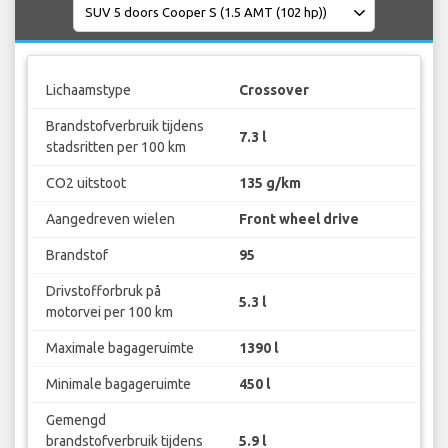
Lichaamstype
Crossover
Brandstofverbruik tijdens
7.3 l
stadsritten per 100 km
CO2 uitstoot
135 g/km
Aangedreven wielen
Front wheel drive
Brandstof
95
Drivstofforbruk på
5.3 l
motorvei per 100 km
Maximale bagageruimte
1390 l
Minimale bagageruimte
450 l
Gemengd
brandstofverbruik tijdens
5.9 l