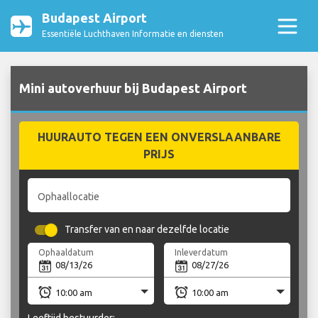
Budapest Airport
Essentiële Luchthaven Informatie en diensten
Mini autoverhuur bij Budapest Airport
HUURAUTO TEGEN EEN ONVERSLAANBARE
PRIJS
Ophaallocatie
Transfer van en naar dezelfde locatie
Ophaaldatum
Inleverdatum
Leeftijd bestuurder: