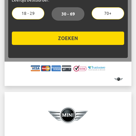
18 - 29
70+
30 - 69
ZOEKEN