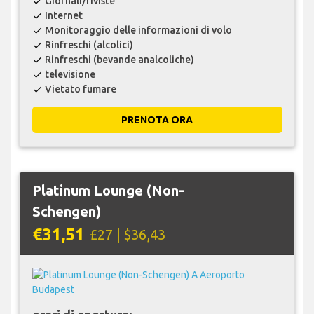
Giornali/riviste
check
Internet
check
Monitoraggio delle informazioni di volo
check
Rinfreschi (alcolici)
check
Rinfreschi (bevande analcoliche)
check
televisione
check
Vietato fumare
check
PRENOTA ORA
Platinum Lounge (Non-
Schengen)
€31,51
£27 | $36,43