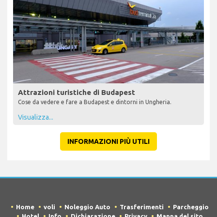
Attrazioni turistiche di Budapest
Cose da vedere e fare a Budapest e dintorni in Ungheria.
Visualizza...
INFORMAZIONI PIÙ UTILI
Home
voli
Noleggio Auto
Trasferimenti
Parcheggio
Hotel
Info
Dichiarazione
Privacy
Mappa del sito