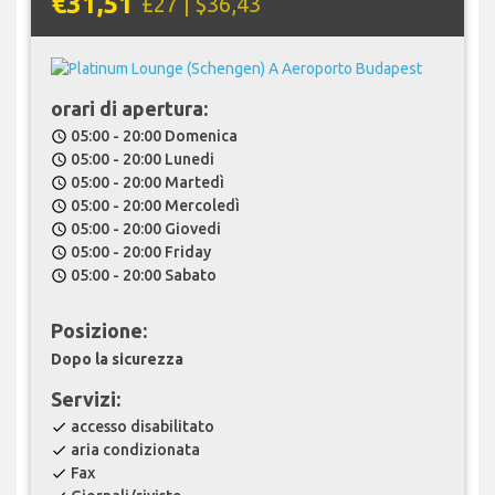
€31,51
£27 | $36,43
orari di apertura:
05:00 - 20:00 Domenica
schedule
05:00 - 20:00 Lunedi
schedule
05:00 - 20:00 Martedì
schedule
05:00 - 20:00 Mercoledì
schedule
05:00 - 20:00 Giovedi
schedule
05:00 - 20:00 Friday
schedule
05:00 - 20:00 Sabato
schedule
Posizione:
Dopo la sicurezza
Servizi:
accesso disabilitato
check
aria condizionata
check
Fax
check