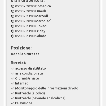
orari di apertura:
05:00 - 20:00 Domenica
schedule
05:00 - 20:00 Lunedi
schedule
05:00 - 23:00 Martedì
schedule
05:00 - 20:00 Mercoledì
schedule
05:00 - 23:00 Giovedi
schedule
05:00 - 23:00 Friday
schedule
05:00 - 23:00 Sabato
schedule
Posizione:
Dopo la sicurezza
Servizi:
accesso disabilitato
check
aria condizionata
check
Giornali/riviste
check
Internet
check
Monitoraggio delle informazioni di volo
check
Rinfreschi (alcolici)
check
Rinfreschi (bevande analcoliche)
check
televisione
check