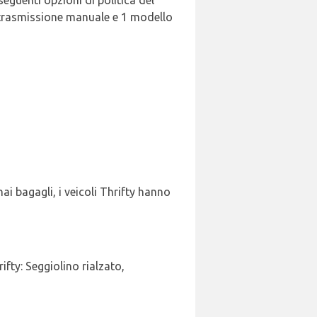
 seguenti opzioni di politica del
on trasmissione manuale e 1 modello
t
hai bagagli, i veicoli Thrifty hanno
fty: Seggiolino rialzato,