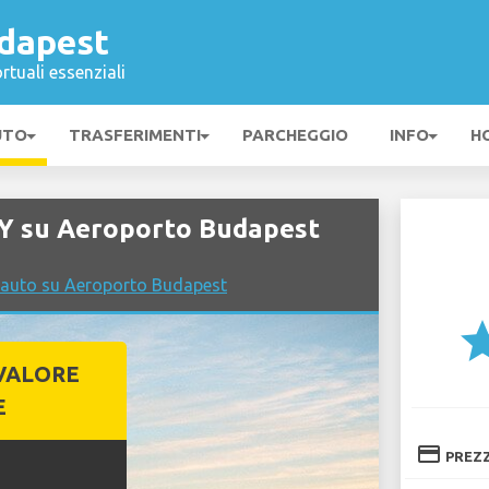
dapest
rtuali essenziali
UTO
TRASFERIMENTI
PARCHEGGIO
INFO
H
Y su Aeroporto Budapest
 auto su Aeroporto Budapest
st
VALORE
E
credit_card
PREZ