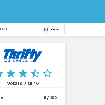
OTEL
italiano
ar
star
star
star_half
star_border
Votato 7 su 10
8 / 100
ZO