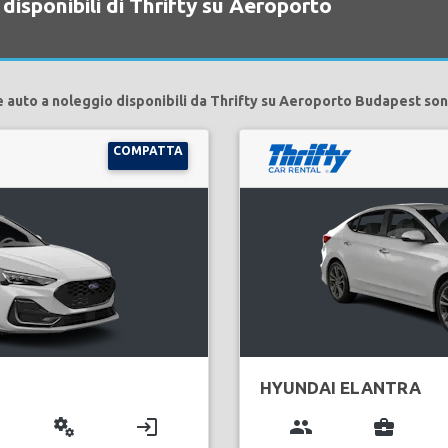
disponibili di Thrifty su Aeroporto
e auto a noleggio disponibili da Thrifty su Aeroporto Budapest son
COMPATTA
HYUNDAI ELANTRA
miscellaneous_services
login
group
business_center