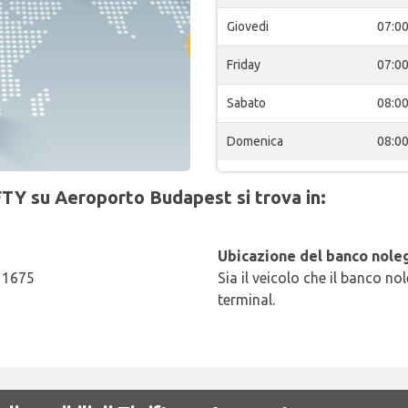
Giovedi
07:0
Friday
07:0
Sabato
08:0
Domenica
08:0
FTY su Aeroporto Budapest si trova in:
Ubicazione del banco noleg
 1675
Sia il veicolo che il banco no
terminal.