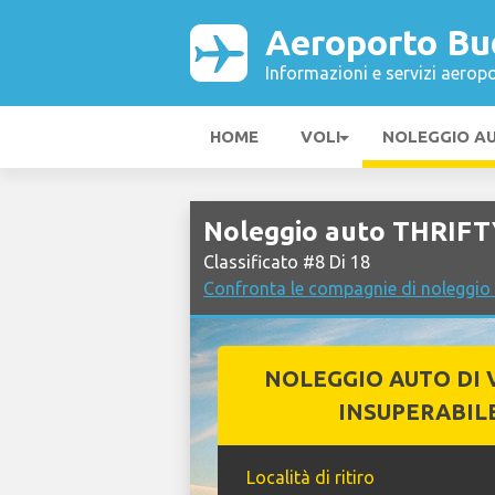
Aeroporto Bu
Informazioni e servizi aeropo
HOME
VOLI
NOLEGGIO A
Noleggio auto THRIFT
Classificato #8 Di 18
Confronta le compagnie di noleggio
NOLEGGIO AUTO DI 
INSUPERABIL
Località di ritiro