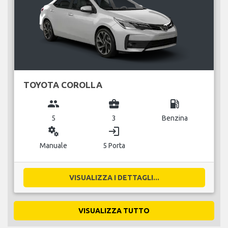
TOYOTA COROLLA
group
business_center
local_gas_station
5
3
Benzina
miscellaneous_services
login
Manuale
5 Porta
VISUALIZZA I DETTAGLI...
VISUALIZZA TUTTO