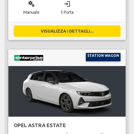
miscellaneous_services
login
Manuale
5 Porta
VISUALIZZA I DETTAGLI...
STATION WAGON
OPEL ASTRA ESTATE