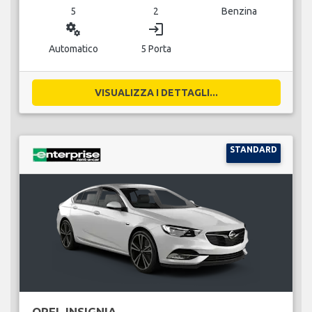
5
2
Benzina
miscellaneous_services
login
Automatico
5 Porta
VISUALIZZA I DETTAGLI...
STANDARD
OPEL INSIGNIA