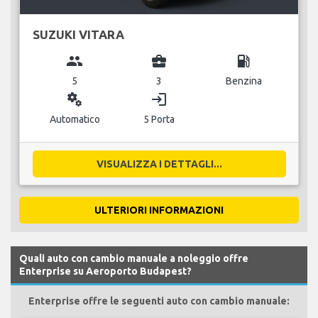
SUZUKI VITARA
group
business_center
local_gas_station
5
3
Benzina
miscellaneous_services
login
Automatico
5 Porta
VISUALIZZA I DETTAGLI...
ULTERIORI INFORMAZIONI
Quali auto con cambio manuale a noleggio offre
Enterprise su Aeroporto Budapest?
Enterprise offre le seguenti auto con cambio manuale: