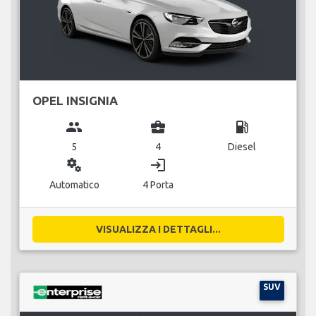
OPEL INSIGNIA
group
business_center
local_gas_station
5
4
Diesel
miscellaneous_services
login
Automatico
4 Porta
VISUALIZZA I DETTAGLI...
SUV