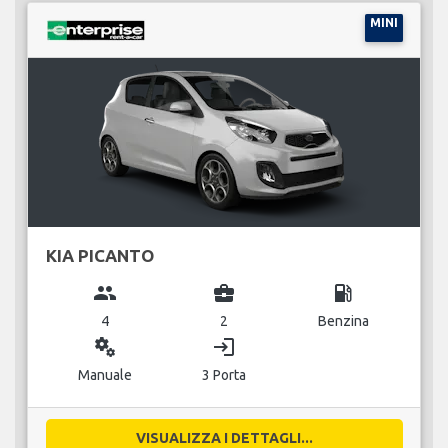
MINI
KIA PICANTO
group
business_center
local_gas_station
4
2
Benzina
miscellaneous_services
login
Manuale
3 Porta
VISUALIZZA I DETTAGLI...