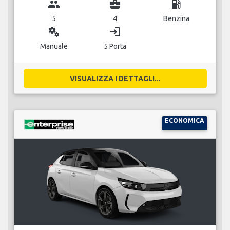
group
business_center
local_gas_station
5
4
Benzina
miscellaneous_services
login
Manuale
5 Porta
VISUALIZZA I DETTAGLI...
ECONOMICA