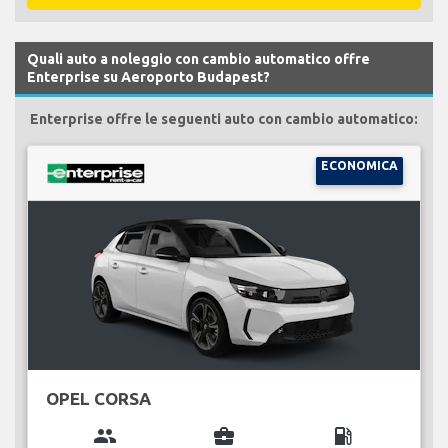
Quali auto a noleggio con cambio automatico offre
Enterprise su Aeroporto Budapest?
Enterprise offre le seguenti auto con cambio automatico:
ECONOMICA
OPEL CORSA
group
business_center
local_gas_station