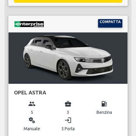
COMPATTA
OPEL ASTRA
group
business_center
local_gas_station
5
3
Benzina
miscellaneous_services
login
Manuale
5 Porta