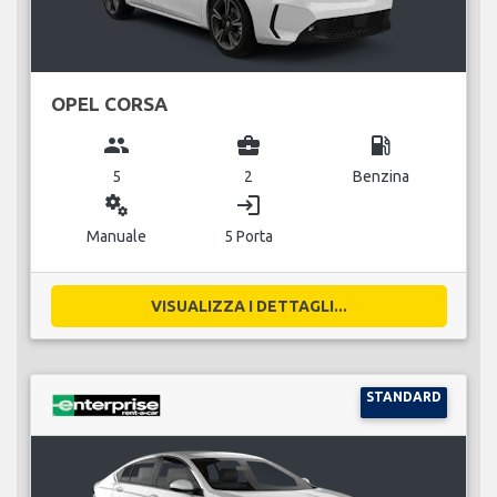
OPEL CORSA
group
business_center
local_gas_station
5
2
Benzina
miscellaneous_services
login
Manuale
5 Porta
VISUALIZZA I DETTAGLI...
STANDARD