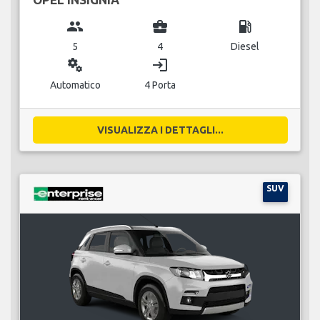
group
business_center
local_gas_station
5
4
Diesel
miscellaneous_services
login
Automatico
4 Porta
VISUALIZZA I DETTAGLI...
SUV