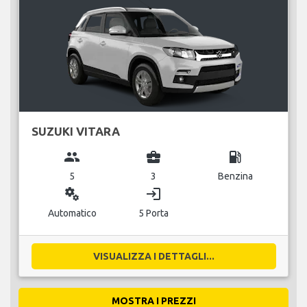
SUZUKI VITARA
group
business_center
local_gas_station
5
3
Benzina
miscellaneous_services
login
Automatico
5 Porta
VISUALIZZA I DETTAGLI...
MOSTRA I PREZZI