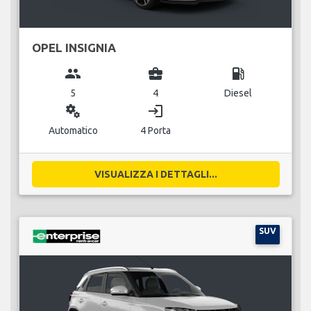
OPEL INSIGNIA
group
business_center
local_gas_station
5
4
Diesel
miscellaneous_services
login
Automatico
4 Porta
VISUALIZZA I DETTAGLI...
SUV