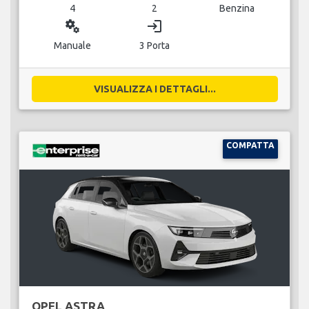
4
2
Benzina
miscellaneous_services
login
Manuale
3 Porta
VISUALIZZA I DETTAGLI...
COMPATTA
OPEL ASTRA