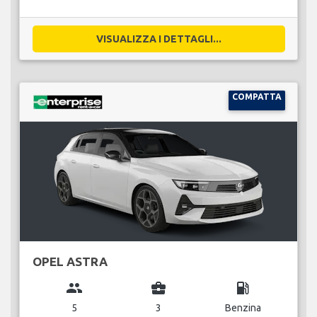
VISUALIZZA I DETTAGLI...
COMPATTA
OPEL ASTRA
group
business_center
local_gas_station
5
3
Benzina