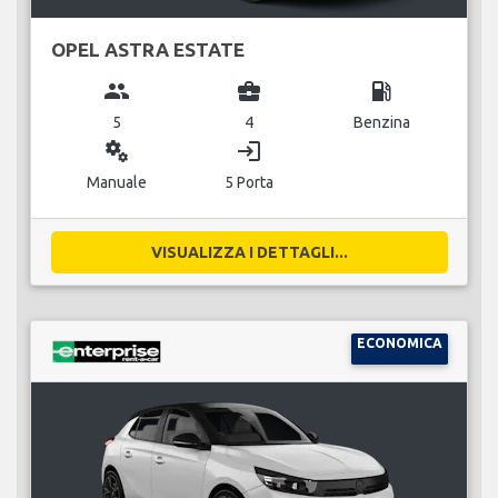
OPEL ASTRA ESTATE
group
business_center
local_gas_station
5
4
Benzina
miscellaneous_services
login
Manuale
5 Porta
VISUALIZZA I DETTAGLI...
ECONOMICA