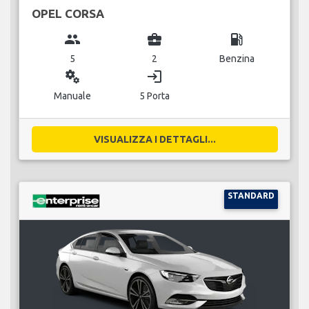
OPEL CORSA
group
business_center
local_gas_station
5
2
Benzina
miscellaneous_services
login
Manuale
5 Porta
VISUALIZZA I DETTAGLI...
STANDARD