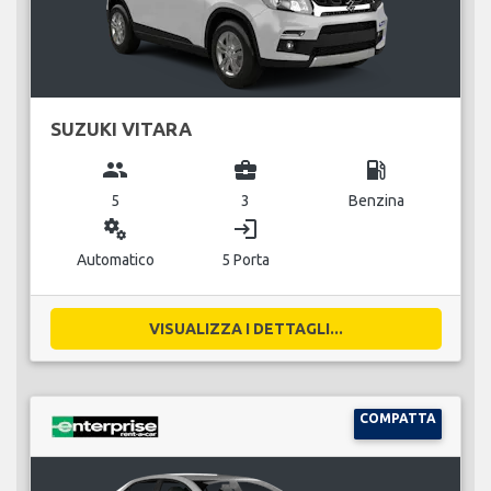
SUZUKI VITARA
group
business_center
local_gas_station
5
3
Benzina
miscellaneous_services
login
Automatico
5 Porta
VISUALIZZA I DETTAGLI...
COMPATTA