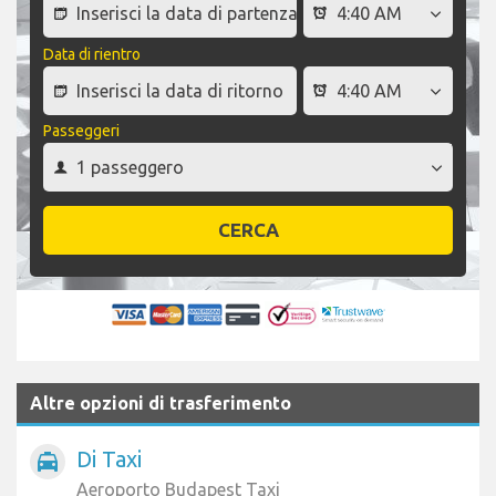
Data di rientro
Passeggeri
CERCA
Altre opzioni di trasferimento
Di Taxi
local_taxi
Aeroporto Budapest Taxi