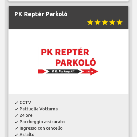
PK Reptér Parkoló
star
star
star
star
star
CCTV
check
Pattuglia Votturna
check
24 ore
check
Parcheggio assicurato
check
Ingresso con cancello
check
Asfalto
check