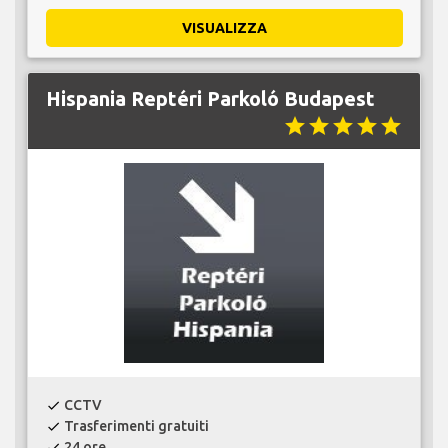
VISUALIZZA
Hispania Reptéri Parkoló Budapest
star
star
star
star
star
CCTV
check
Trasferimenti gratuiti
check
24 ore
check