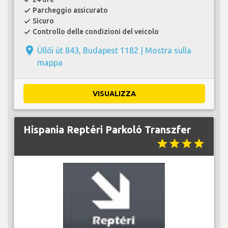
Parcheggio assicurato
check
Sicuro
check
Controllo delle condizioni del veicolo
check
place
Üllői út 843, Budapest 1182 |
Mostra sulla
mappa
VISUALIZZA
Hispania Reptéri Parkoló Transzfer
star
star
star
star