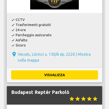
CCTV
check
Trasferimenti gratuiti
check
24 ore
check
Parcheggio assicurato
check
Asfalto
check
Sicuro
check
place
Vecsés, Lõrinci u. 130/A ép. 2220 |
Mostra
sulla mappa
VISUALIZZA
Budapest Reptér Parkoló
star
star
star
star
star