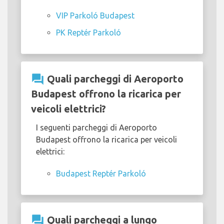
VIP Parkoló Budapest
PK Reptér Parkoló
question_answer
Quali parcheggi di Aeroporto
Budapest offrono la ricarica per
veicoli elettrici?
I seguenti parcheggi di Aeroporto
Budapest offrono la ricarica per veicoli
elettrici:
Budapest Reptér Parkoló
question_answer
Quali parcheggi a lungo