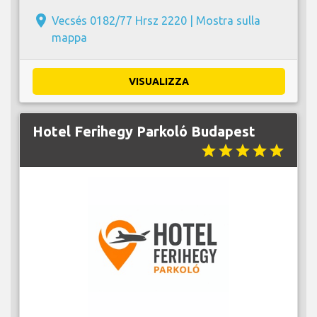
place
Vecsés 0182/77 Hrsz 2220 |
Mostra sulla
mappa
VISUALIZZA
Hotel Ferihegy Parkoló Budapest
star
star
star
star
star