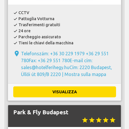
CCTV
check
Pattuglia Votturna
check
Trasferimenti gratuiti
check
24 ore
check
Parcheggio assicurato
check
Tieni le chiavi della macchina
check
place
Telefonszám: +36 30 229 1979 +36 29 551
780Fax: +36 29 551 780E-mail cím:
sales@hotelferihegy.huCím: 2220 Budapest,
Üllői út 809/B 2220 |
Mostra sulla mappa
VISUALIZZA
Park & Fly Budapest
star
star
star
star
star