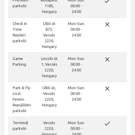
done
parkoló
1185,
00:00 -
Hungary
24:00
close
Check In
Üllői út
Mon-Sun:
Time
873,
00:00 -
Reptéri
Vecsés
24:00
parkoló
2220,
Hungary
close
Game
Lincoln út
Mon-Sun:
Parking
1, Vecsés
00:00 -
2220,
24:00
Hungary
close
Park & Fly
Üllői út,
Mon-Sun:
Liszt
Vecsés
00:00 -
Ferenc
2220,
24:00
Repülőtéri
Hungary
parkoló
done
Terminál
Vecsés
Mon-Sun:
parkoló
2220,
00:00 -
Hungary
24:00