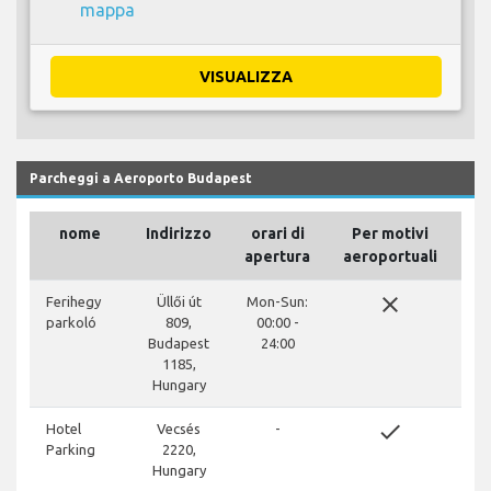
mappa
VISUALIZZA
Parcheggi a Aeroporto Budapest
nome
Indirizzo
orari di
Per motivi
apertura
aeroportuali
close
Ferihegy
Üllői út
Mon-Sun:
parkoló
809,
00:00 -
Budapest
24:00
1185,
Hungary
done
Hotel
Vecsés
-
Parking
2220,
Hungary