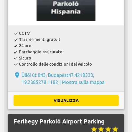
CCTV
check
Trasferimenti gratuiti
check
24 ore
check
Parcheggio assicurato
check
Sicuro
check
Controllo delle condizioni del veicolo
check
place
Üllői út 843, Budapest47.4218333,
19.2385278 1182 |
Mostra sulla mappa
VISUALIZZA
Ferihegy Parkoló Airport Parking
star
star
star
star