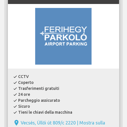
CCTV
check
Coperto
check
Trasferimenti gratuiti
check
24 ore
check
Parcheggio assicurato
check
Sicuro
check
Tieni le chiavi della macchina
check
place
Vecsés, Üllői út 809/c 2220 |
Mostra sulla