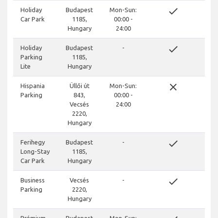
done
Holiday
Budapest
Mon-Sun:
Car Park
1185,
00:00 -
Hungary
24:00
done
Holiday
Budapest
-
Parking
1185,
Lite
Hungary
close
Hispania
Üllői út
Mon-Sun:
Parking
843,
00:00 -
Vecsés
24:00
2220,
Hungary
done
Ferihegy
Budapest
-
Long-Stay
1185,
Car Park
Hungary
done
Business
Vecsés
-
Parking
2220,
Hungary
Prémium
Budapest
Mon-Sun: