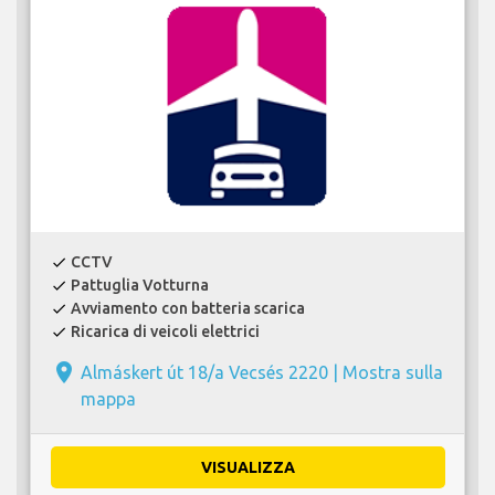
CCTV
check
Pattuglia Votturna
check
Avviamento con batteria scarica
check
Ricarica di veicoli elettrici
check
place
Almáskert út 18/a Vecsés 2220 |
Mostra sulla
mappa
VISUALIZZA