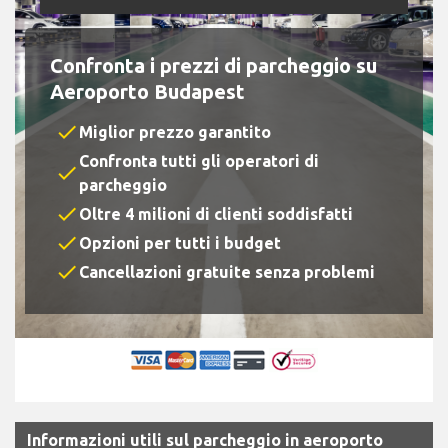
Confronta i prezzi di parcheggio su
Aeroporto Budapest
check
Miglior prezzo garantito
Confronta tutti gli operatori di
check
parcheggio
check
Oltre 4 milioni di clienti soddisfatti
check
Opzioni per tutti i budget
check
Cancellazioni gratuite senza problemi
Informazioni utili sul parcheggio in aeroporto