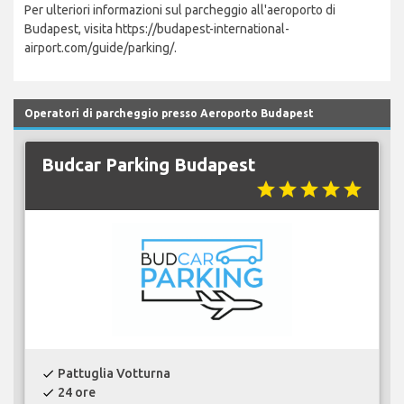
Per ulteriori informazioni sul parcheggio all'aeroporto di
Budapest, visita https://budapest-international-
airport.com/guide/parking/.
Operatori di parcheggio presso Aeroporto Budapest
Budcar Parking Budapest
star
star
star
star
star
Pattuglia Votturna
check
24 ore
check