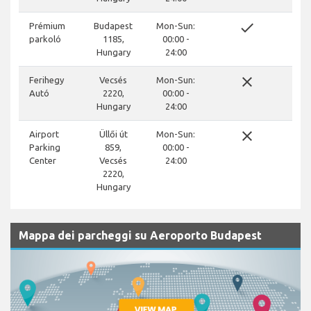
done
Prémium
Budapest
Mon-Sun:
parkoló
1185,
00:00 -
Hungary
24:00
close
Ferihegy
Vecsés
Mon-Sun:
Autó
2220,
00:00 -
Hungary
24:00
close
Airport
Üllői út
Mon-Sun:
Parking
859,
00:00 -
Center
Vecsés
24:00
2220,
Hungary
Mappa dei parcheggi su Aeroporto Budapest