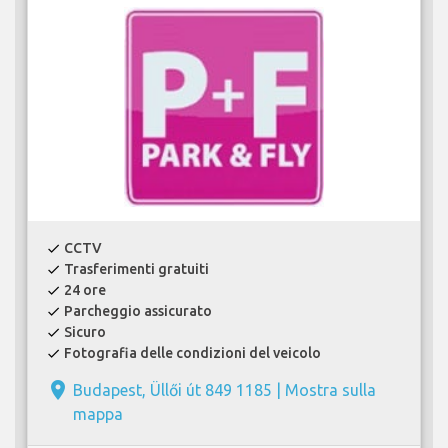
CCTV
check
Trasferimenti gratuiti
check
24 ore
check
Parcheggio assicurato
check
Sicuro
check
Fotografia delle condizioni del veicolo
check
place
Budapest, Üllői út 849 1185 |
Mostra sulla
mappa