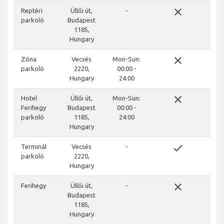
close
Reptéri
Üllői út,
-
parkoló
Budapest
1185,
Hungary
close
Zóna
Vecsés
Mon-Sun:
parkoló
2220,
00:00 -
Hungary
24:00
close
Hotel
Üllői út,
Mon-Sun:
Ferihegy
Budapest
00:00 -
parkoló
1185,
24:00
Hungary
done
Terminál
Vecsés
-
parkoló
2220,
Hungary
close
Ferihegy
Üllői út,
-
Budapest
1185,
Hungary