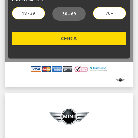
18 - 29
70+
30 - 69
CERCA