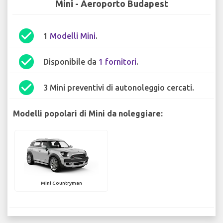
Mini - Aeroporto Budapest
check_circle
1
Modelli Mini
.
check_circle
Disponibile da
1 fornitori
.
check_circle
3 Mini preventivi di autonoleggio cercati.
Modelli popolari di Mini da noleggiare:
Mini Countryman