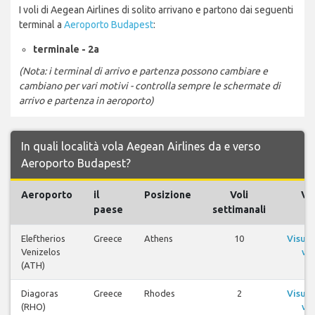
I voli di Aegean Airlines di solito arrivano e partono dai seguenti
terminal a
Aeroporto Budapest
:
terminale - 2a
(Nota: i terminal di arrivo e partenza possono cambiare e
cambiano per vari motivi - controlla sempre le schermate di
arrivo e partenza in aeroporto)
In quali località vola Aegean Airlines da e verso
Aeroporto Budapest?
Aeroporto
il
Posizione
Voli
Vol
paese
settimanali
Eleftherios
Greece
Athens
10
Visual
Venizelos
vol
(ATH)
Diagoras
Greece
Rhodes
2
Visual
(RHO)
vol