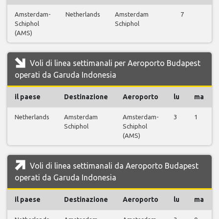
Amsterdam-
Netherlands
Amsterdam
7
V
Schiphol
Schiphol
(AMS)
Voli di linea settimanali per Aeroporto Budapest
operati da Garuda Indonesia
il paese
Destinazione
Aeroporto
lu
ma
Netherlands
Amsterdam
Amsterdam-
3
1
Schiphol
Schiphol
(AMS)
Voli di linea settimanali da Aeroporto Budapest
operati da Garuda Indonesia
il paese
Destinazione
Aeroporto
lu
ma