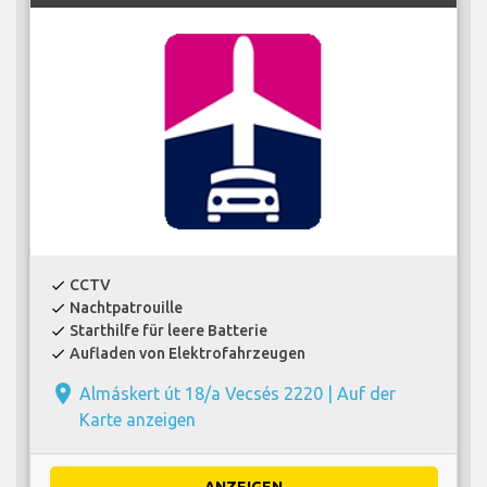
CCTV
check
Nachtpatrouille
check
Starthilfe für leere Batterie
check
Aufladen von Elektrofahrzeugen
check
place
Almáskert út 18/a Vecsés 2220 |
Auf der
Karte anzeigen
ANZEIGEN