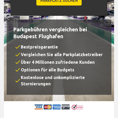
Parkgebühren vergleichen bei
Budapest Flughafen
check
Bestpreisgarantie
check
Vergleichen Sie alle Parkplatzbetreiber
check
Über 4 Millionen zufriedene Kunden
check
Optionen für alle Budgets
Kostenlose und unkomplizierte
check
Stornierungen