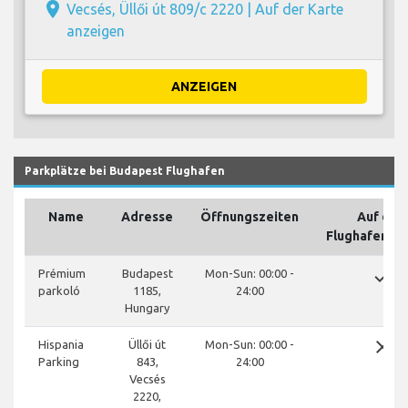
place
Vecsés, Üllői út 809/c 2220 |
Auf der Karte
anzeigen
ANZEIGEN
Parkplätze bei Budapest Flughafen
Name
Adresse
Öffnungszeiten
Auf de
Flughafenge
done
Prémium
Budapest
Mon-Sun: 00:00 -
parkoló
1185,
24:00
Hungary
close
Hispania
Üllői út
Mon-Sun: 00:00 -
Parking
843,
24:00
Vecsés
2220,