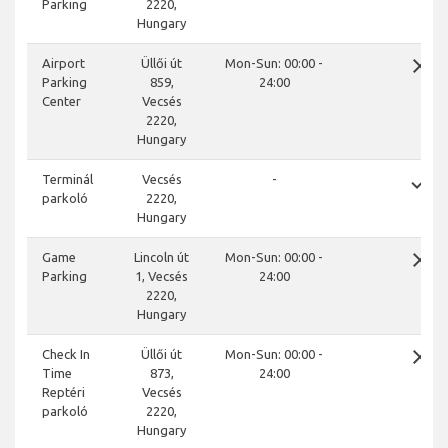
Parking
2220,
Hungary
close
Airport
Üllői út
Mon-Sun: 00:00 -
Parking
859,
24:00
Center
Vecsés
2220,
Hungary
done
Terminál
Vecsés
-
parkoló
2220,
Hungary
close
Game
Lincoln út
Mon-Sun: 00:00 -
Parking
1, Vecsés
24:00
2220,
Hungary
close
Check In
Üllői út
Mon-Sun: 00:00 -
Time
873,
24:00
Reptéri
Vecsés
parkoló
2220,
Hungary