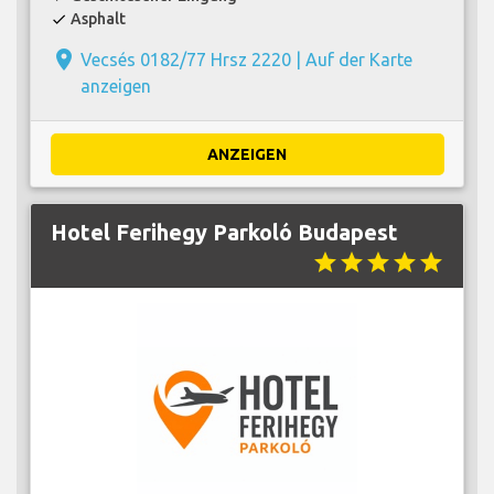
Asphalt
check
place
Vecsés 0182/77 Hrsz 2220 |
Auf der Karte
anzeigen
ANZEIGEN
Hotel Ferihegy Parkoló Budapest
star
star
star
star
star