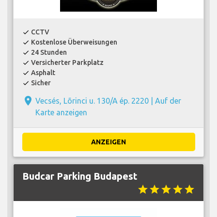
CCTV
check
Kostenlose Überweisungen
check
24 Stunden
check
Versicherter Parkplatz
check
Asphalt
check
Sicher
check
place
Vecsés, Lõrinci u. 130/A ép. 2220 |
Auf der
Karte anzeigen
ANZEIGEN
Budcar Parking Budapest
star
star
star
star
star