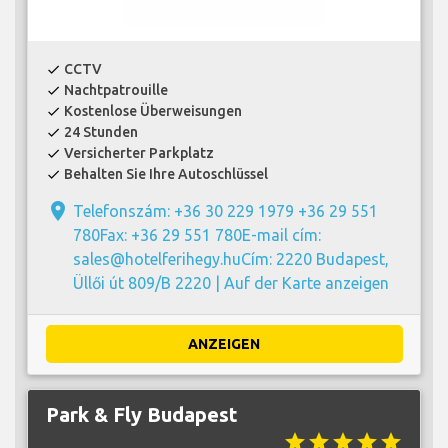
CCTV
check
Nachtpatrouille
check
Kostenlose Überweisungen
check
24 Stunden
check
Versicherter Parkplatz
check
Behalten Sie Ihre Autoschlüssel
check
place
Telefonszám: +36 30 229 1979 +36 29 551
780Fax: +36 29 551 780E-mail cím:
sales@hotelferihegy.huCím: 2220 Budapest,
Üllői út 809/B 2220 |
Auf der Karte anzeigen
ANZEIGEN
Park & Fly Budapest
star
star
star
star
star