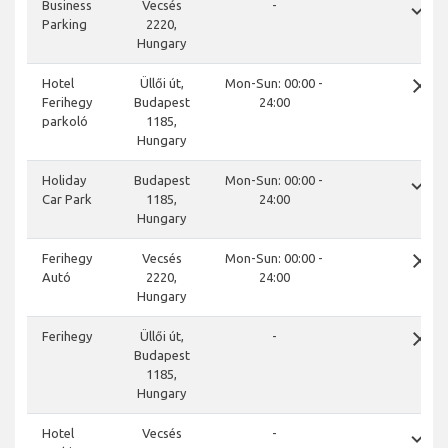
done
Business
Vecsés
-
Parking
2220,
Hungary
close
Hotel
Üllői út,
Mon-Sun: 00:00 -
Ferihegy
Budapest
24:00
parkoló
1185,
Hungary
done
Holiday
Budapest
Mon-Sun: 00:00 -
Car Park
1185,
24:00
Hungary
close
Ferihegy
Vecsés
Mon-Sun: 00:00 -
Autó
2220,
24:00
Hungary
close
Ferihegy
Üllői út,
-
Budapest
1185,
Hungary
done
Hotel
Vecsés
-