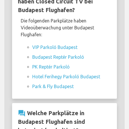
haben Closed Circuit TV bei
Budapest Flughafen?
Die folgenden Parkplätze haben
Videoüberwachung unter Budapest
Flughafen:
VIP Parkoló Budapest
Budapest Reptér Parkoló
PK Reptér Parkoló
Hotel Ferihegy Parkoló Budapest
Park & Fly Budapest
question_answer
Welche Parkplätze in
Budapest Flughafen sind