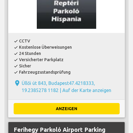
CCTV
check
Kostenlose Überweisungen
check
24 Stunden
check
Versicherter Parkplatz
check
Sicher
check
Fahrzeugzustandsprüfung
check
place
Üllői út 843, Budapest47.4218333,
19.2385278 1182 |
Auf der Karte anzeigen
ANZEIGEN
Ferihegy Parkoló Airport Parking