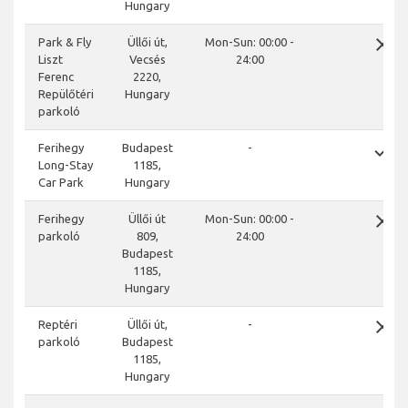
Hungary
close
Park & Fly
Üllői út,
Mon-Sun: 00:00 -
Liszt
Vecsés
24:00
Ferenc
2220,
Repülőtéri
Hungary
parkoló
done
Ferihegy
Budapest
-
Long-Stay
1185,
Car Park
Hungary
close
Ferihegy
Üllői út
Mon-Sun: 00:00 -
parkoló
809,
24:00
Budapest
1185,
Hungary
close
Reptéri
Üllői út,
-
parkoló
Budapest
1185,
Hungary