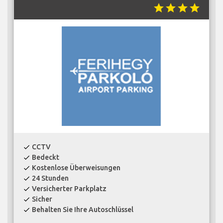
star
star
star
star
CCTV
check
Bedeckt
check
Kostenlose Überweisungen
check
24 Stunden
check
Versicherter Parkplatz
check
Sicher
check
Behalten Sie Ihre Autoschlüssel
check