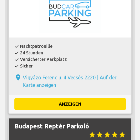
Nachtpatrouille
check
24 Stunden
check
Versicherter Parkplatz
check
Sicher
check
place
Vigyázó Ferenc u. 4 Vecsés 2220 |
Auf der
Karte anzeigen
ANZEIGEN
Budapest Reptér Parkoló
star
star
star
star
star