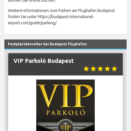
können Sie online buchen.
Weitere Informationen zum Parken am Flughafen Budapest
finden Sie unter https://budapest-international-
airport.com/guide/parking/.
Parkplatzbetreiber bei Budapest Flughafen
VIP Parkoló Budapest
star
star
star
star
star