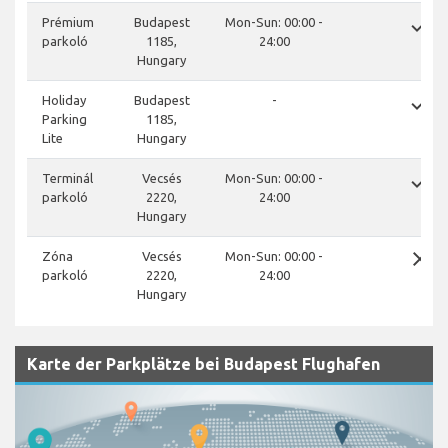
done
Prémium
Budapest
Mon-Sun: 00:00 -
parkoló
1185,
24:00
Hungary
done
Holiday
Budapest
-
Parking
1185,
Lite
Hungary
done
Terminál
Vecsés
Mon-Sun: 00:00 -
parkoló
2220,
24:00
Hungary
close
Zóna
Vecsés
Mon-Sun: 00:00 -
parkoló
2220,
24:00
Hungary
Karte der Parkplätze bei Budapest Flughafen