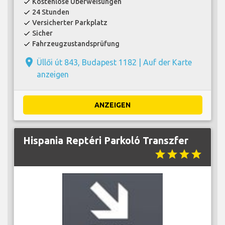
Kostenlose Überweisungen
check
24 Stunden
check
Versicherter Parkplatz
check
Sicher
check
Fahrzeugzustandsprüfung
check
place
Üllői út 843, Budapest 1182 |
Auf der Karte
anzeigen
ANZEIGEN
Hispania Reptéri Parkoló Transzfer
star
star
star
star