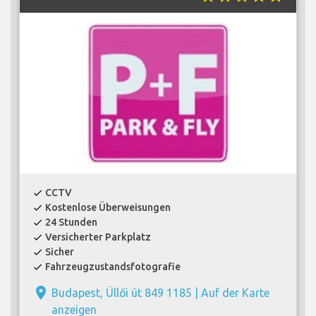
CCTV
check
Kostenlose Überweisungen
check
24 Stunden
check
Versicherter Parkplatz
check
Sicher
check
Fahrzeugzustandsfotografie
check
place
Budapest, Üllői út 849 1185 |
Auf der Karte
anzeigen