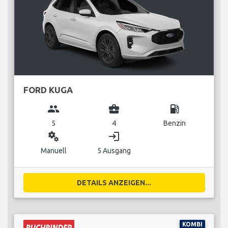
FORD KUGA
group
business_center
local_gas_station
5
4
Benzin
miscellaneous_services
login
Manuell
5 Ausgang
DETAILS ANZEIGEN...
KOMBI