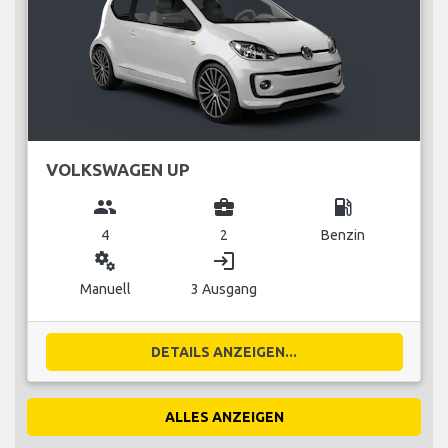
VOLKSWAGEN UP
group
business_center
local_gas_station
4
2
Benzin
miscellaneous_services
login
Manuell
3 Ausgang
DETAILS ANZEIGEN...
ALLES ANZEIGEN