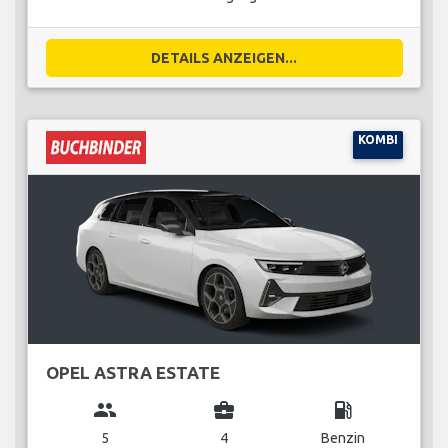
DETAILS ANZEIGEN...
KOMBI
OPEL ASTRA ESTATE
group
business_center
local_gas_station
5
4
Benzin