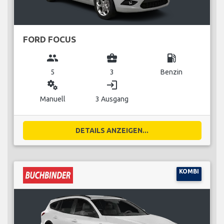
FORD FOCUS
group
business_center
local_gas_station
5
3
Benzin
miscellaneous_services
login
Manuell
3 Ausgang
DETAILS ANZEIGEN...
KOMBI