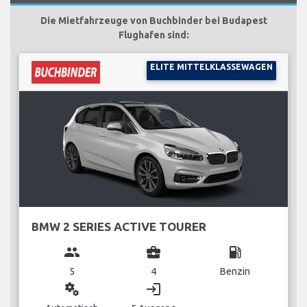
Die Mietfahrzeuge von Buchbinder bei Budapest
Flughafen sind:
ELITE MITTELKLASSEWAGEN
BMW 2 SERIES ACTIVE TOURER
group
business_center
local_gas_station
5
4
Benzin
miscellaneous_services
login