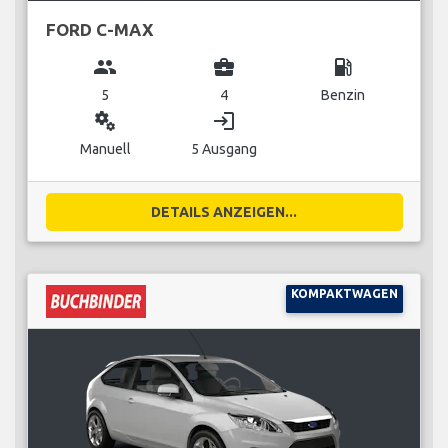
FORD C-MAX
group
business_center
local_gas_station
5
4
Benzin
miscellaneous_services
login
Manuell
5 Ausgang
DETAILS ANZEIGEN...
KOMPAKTWAGEN