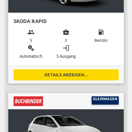
SKODA RAPID
group
business_center
local_gas_station
5
3
Benzin
miscellaneous_services
login
Automatisch
5 Ausgang
DETAILS ANZEIGEN...
KLEINWAGEN