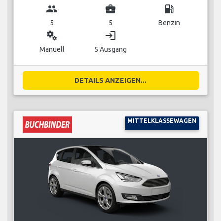
group
business_center
local_gas_station
5
5
Benzin
miscellaneous_services
login
Manuell
5 Ausgang
DETAILS ANZEIGEN...
MITTELKLASSEWAGEN