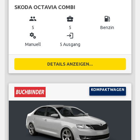
SKODA OCTAVIA COMBI
group
business_center
local_gas_station
5
5
Benzin
miscellaneous_services
login
Manuell
5 Ausgang
DETAILS ANZEIGEN...
KOMPAKTWAGEN