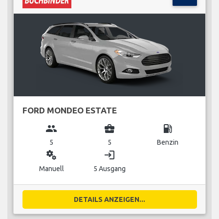
FORD MONDEO ESTATE
group
business_center
local_gas_station
5
5
Benzin
miscellaneous_services
login
Manuell
5 Ausgang
DETAILS ANZEIGEN...