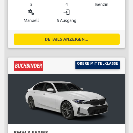
5
4
Benzin
miscellaneous_services
login
Manuell
5 Ausgang
DETAILS ANZEIGEN...
OBERE MITTELKLASSE
BMW 3 SERIES