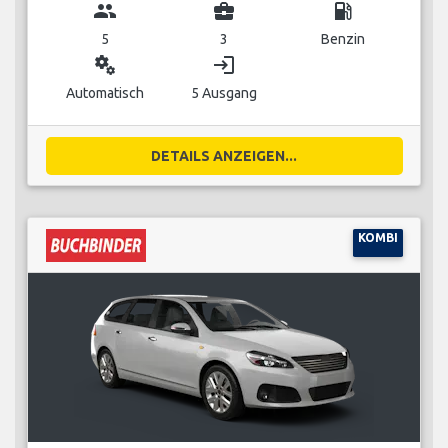
group
business_center
local_gas_station
5
3
Benzin
miscellaneous_services
login
Automatisch
5 Ausgang
DETAILS ANZEIGEN...
KOMBI