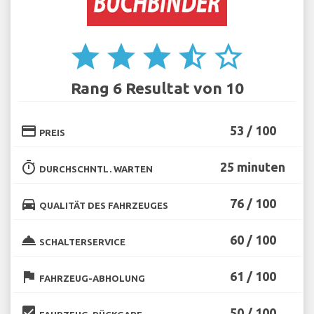
star
star
star
star_half
star_border
Rang 6 Resultat von 10
credit_card
53 / 100
PREIS
timer
25 minuten
DURCHSCHNTL. WARTEN
directions_car
76 / 100
QUALITÄT DES FAHRZEUGES
room_service
60 / 100
SCHALTERSERVICE
flag
61 / 100
FAHRZEUG-ABHOLUNG
beenhere
50 / 100