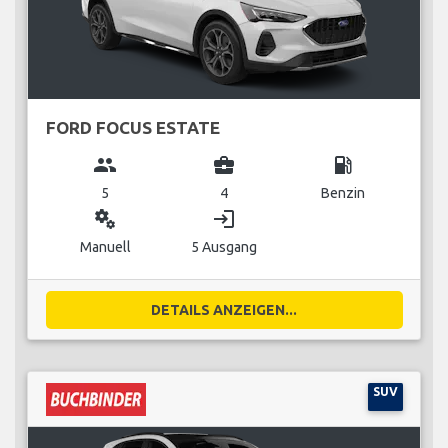
FORD FOCUS ESTATE
group
business_center
local_gas_station
5
4
Benzin
miscellaneous_services
login
Manuell
5 Ausgang
DETAILS ANZEIGEN...
SUV