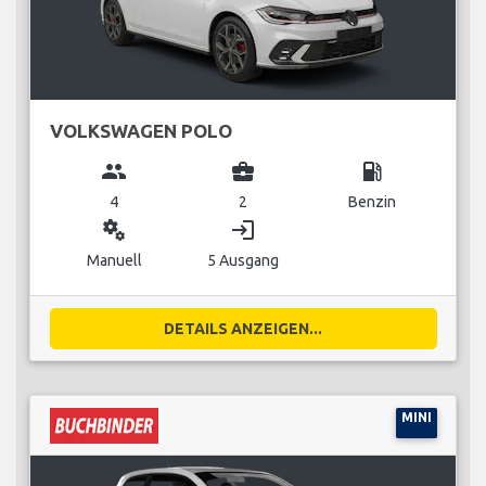
VOLKSWAGEN POLO
group
business_center
local_gas_station
4
2
Benzin
miscellaneous_services
login
Manuell
5 Ausgang
DETAILS ANZEIGEN...
MINI