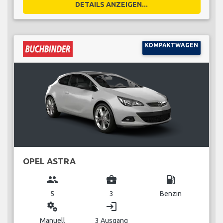
DETAILS ANZEIGEN...
KOMPAKTWAGEN
OPEL ASTRA
group
business_center
local_gas_station
5
3
Benzin
miscellaneous_services
login
Manuell
3 Ausgang