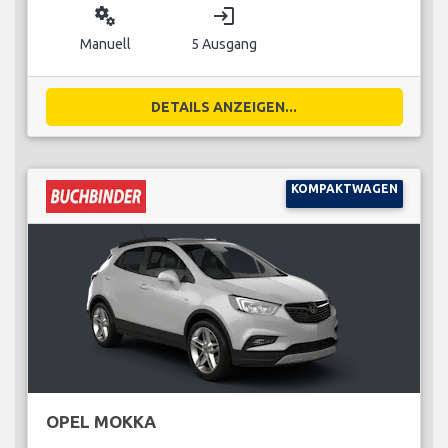
miscellaneous_services
login
Manuell
5 Ausgang
DETAILS ANZEIGEN...
KOMPAKTWAGEN
OPEL MOKKA