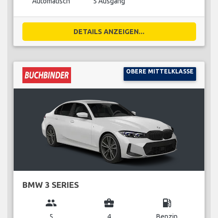
Automatisch
5 Ausgang
DETAILS ANZEIGEN...
OBERE MITTELKLASSE
BMW 3 SERIES
group
business_center
local_gas_station
5
4
Benzin