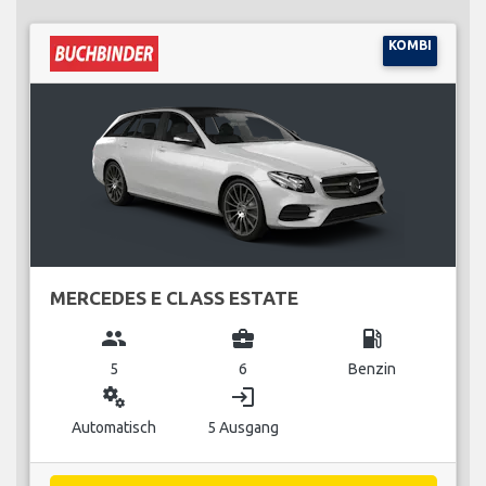
KOMBI
MERCEDES E CLASS ESTATE
group
business_center
local_gas_station
5
6
Benzin
miscellaneous_services
login
Automatisch
5 Ausgang