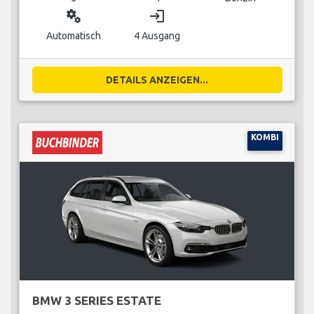
miscellaneous_services
login
Automatisch
4 Ausgang
DETAILS ANZEIGEN...
KOMBI
BMW 3 SERIES ESTATE