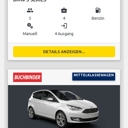
group
business_center
local_gas_station
5
4
Benzin
miscellaneous_services
login
Manuell
4 Ausgang
DETAILS ANZEIGEN...
MITTELKLASSEWAGEN