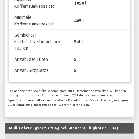
1050 l
Kofferraumkapazität
Minimale
405 l
Kofferraumkapazität
Gemischter
Kraftstoffverbrauch pro
5.4 l
100 km
Anzahl der Türen
5
Anzahl Sitzplätze
5
Die angezeigten Spezifikationen dienen nur zu Informationszwecken. Wir können
nicht garantieren, dass Sie das genaue Audi Q2-Fahrzeugmodell und die genauen
Spezifikationen erhalten. Für spezifische Details sollten Sie sich bei der jeweiligen
Autovermietung unter Budapest Flughafen erkundigen.
Audi-Fahrzeugvermietung bei Budapest Flughafen – FAQ