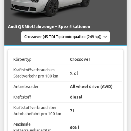
Audi Q8 Mietfahrzeuge – Spezifikationen
Körpertyp
Crossover
Kraftstoffverbrauch im
9.2 l
Stadtverkehr pro 100 km
Antriebsräder
All wheel drive (AWD)
Kraftstoff
diesel
Kraftstoffverbrauch bei
7 l
Autobahnfahrt pro 100 km
Maximale
605 l
Kofferraumkapazität