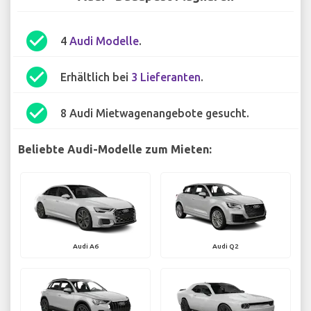
check_circle
4
Audi Modelle
.
check_circle
Erhältlich bei
3 Lieferanten
.
check_circle
8 Audi Mietwagenangebote gesucht.
Beliebte Audi-Modelle zum Mieten:
Audi A6
Audi Q2