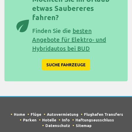
etwas Saubereres
fahren?
eco
Finden Sie die
besten
Angebote für Elektro- und
Hybridautos bei BUD
SUCHE FAHRZEUGE
Home
Flüge
Autovermietung
Flughafen Transfers
Parken
Hotelle
Info
Haftungsausschluss
Datenschutz
Sitemap