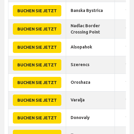
Banska Bystrica
185
BUCHEN SIE JETZT
Nadlac Border
140
BUCHEN SIE JETZT
Crossing Point
Alsopahok
130
BUCHEN SIE JETZT
Szerencs
120
BUCHEN SIE JETZT
Oroshaza
155
BUCHEN SIE JETZT
Varalja
150
BUCHEN SIE JETZT
Donovaly
190
BUCHEN SIE JETZT