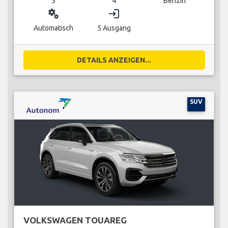
5
4
Benzin
miscellaneous_services
login
Automatisch
5 Ausgang
DETAILS ANZEIGEN...
SUV
VOLKSWAGEN TOUAREG