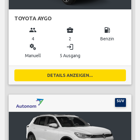
TOYOTA AYGO
group
business_center
local_gas_station
4
2
Benzin
miscellaneous_services
login
Manuell
5 Ausgang
DETAILS ANZEIGEN...
SUV