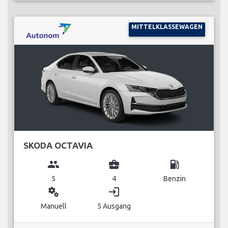
MITTELKLASSEWAGEN
SKODA OCTAVIA
group
business_center
local_gas_station
5
4
Benzin
miscellaneous_services
login
Manuell
5 Ausgang