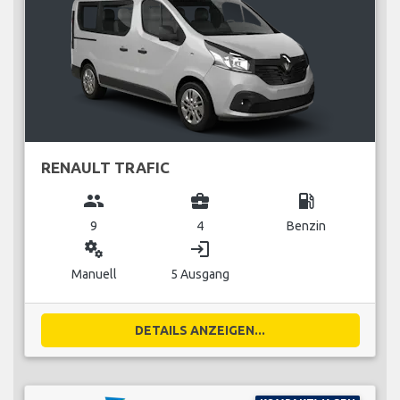
RENAULT TRAFIC
group
business_center
local_gas_station
9
4
Benzin
miscellaneous_services
login
Manuell
5 Ausgang
DETAILS ANZEIGEN...