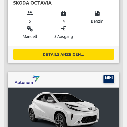
SKODA OCTAVIA
group
business_center
local_gas_station
5
4
Benzin
miscellaneous_services
login
Manuell
5 Ausgang
DETAILS ANZEIGEN...
MINI