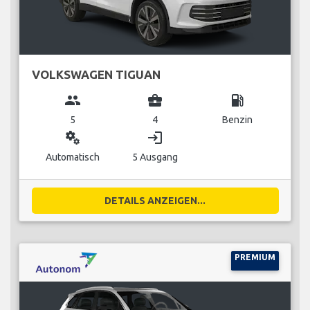
VOLKSWAGEN TIGUAN
group
business_center
local_gas_station
5
4
Benzin
miscellaneous_services
login
Automatisch
5 Ausgang
DETAILS ANZEIGEN...
PREMIUM