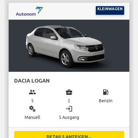
KLEINWAGEN
DACIA LOGAN
group
business_center
local_gas_station
5
2
Benzin
miscellaneous_services
login
Manuell
5 Ausgang
DETAILS ANZEIGEN...