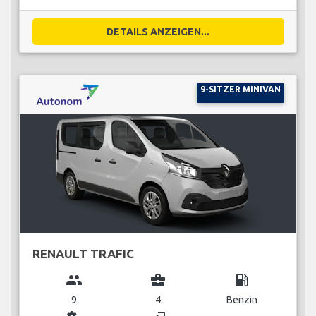
DETAILS ANZEIGEN...
9-SITZER MINIVAN
RENAULT TRAFIC
group
business_center
local_gas_station
9
4
Benzin