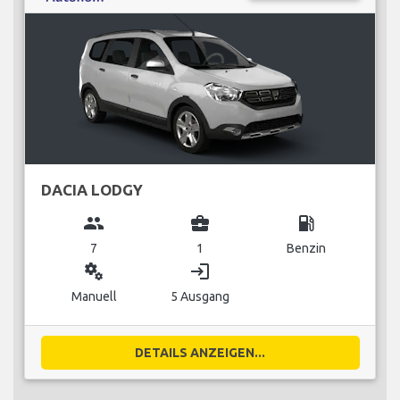
DACIA LODGY
group
business_center
local_gas_station
7
1
Benzin
miscellaneous_services
login
Manuell
5 Ausgang
DETAILS ANZEIGEN...