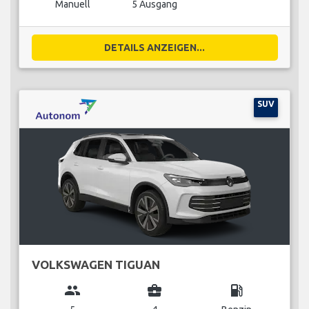
Manuell
5 Ausgang
DETAILS ANZEIGEN...
SUV
VOLKSWAGEN TIGUAN
group
business_center
local_gas_station