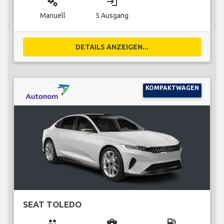
miscellaneous_services
login
Manuell
5 Ausgang
DETAILS ANZEIGEN...
KOMPAKTWAGEN
SEAT TOLEDO
group
business_center
local_gas_station