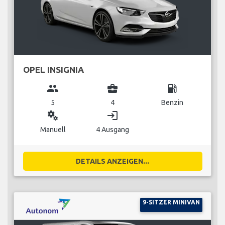
OPEL INSIGNIA
group
business_center
local_gas_station
5
4
Benzin
miscellaneous_services
login
Manuell
4 Ausgang
DETAILS ANZEIGEN...
9-SITZER MINIVAN