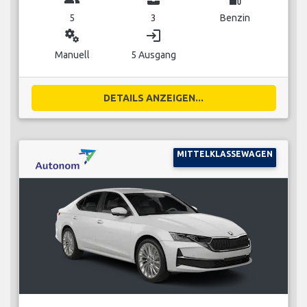
5
3
Benzin
miscellaneous_services
login
Manuell
5 Ausgang
DETAILS ANZEIGEN...
MITTELKLASSEWAGEN