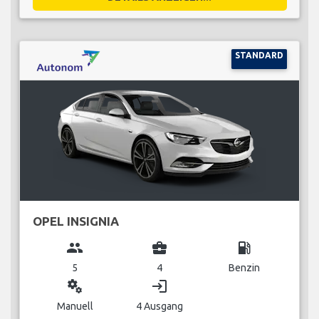
STANDARD
OPEL INSIGNIA
group
business_center
local_gas_station
5
4
Benzin
miscellaneous_services
login
Manuell
4 Ausgang