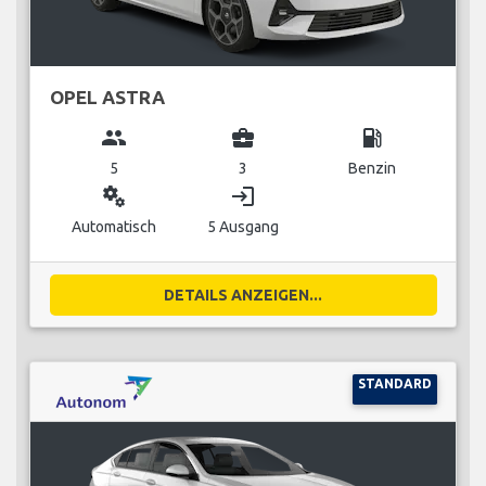
OPEL ASTRA
group
business_center
local_gas_station
5
3
Benzin
miscellaneous_services
login
Automatisch
5 Ausgang
DETAILS ANZEIGEN...
STANDARD