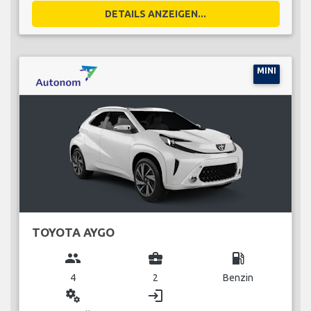
DETAILS ANZEIGEN...
MINI
TOYOTA AYGO
group
business_center
local_gas_station
4
2
Benzin
miscellaneous_services
login