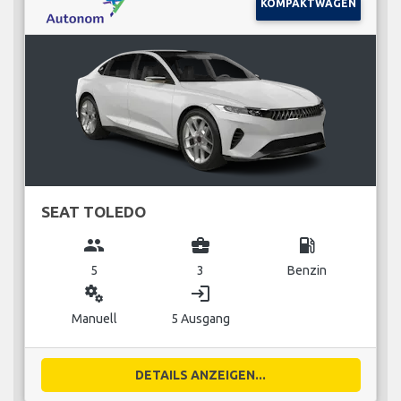
KOMPAKTWAGEN
SEAT TOLEDO
group
business_center
local_gas_station
5
3
Benzin
miscellaneous_services
login
Manuell
5 Ausgang
DETAILS ANZEIGEN...