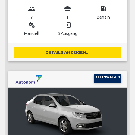
group
business_center
local_gas_station
7
1
Benzin
miscellaneous_services
login
Manuell
5 Ausgang
DETAILS ANZEIGEN...
KLEINWAGEN