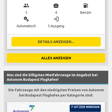
group
business_center
local_gas_station
5
4
Benzin
miscellaneous_services
login
Automatisch
5 Ausgang
DETAILS ANZEIGEN...
ALLES ANZEIGEN
Was sind die billigsten Mietfahrzeuge im Angebot bei
Autonom Budapest Flughafen?
Die Fahrzeuge mit den niedrigsten Preisen von Autonom
bei Budapest Flughafen per Kategorie sind:
7-SITZER MINIVAN