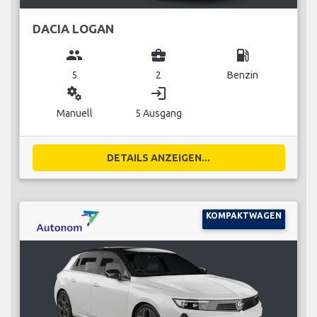
DACIA LOGAN
group
business_center
local_gas_station
5
2
Benzin
miscellaneous_services
login
Manuell
5 Ausgang
DETAILS ANZEIGEN...
KOMPAKTWAGEN