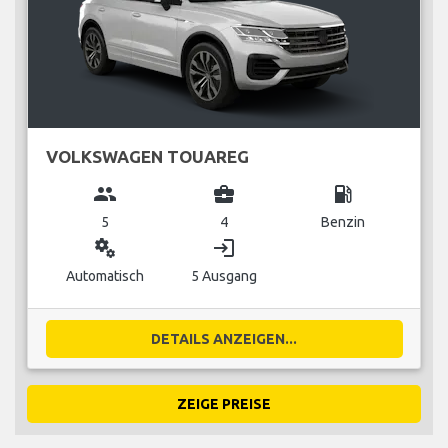
VOLKSWAGEN TOUAREG
group
business_center
local_gas_station
5
4
Benzin
miscellaneous_services
login
Automatisch
5 Ausgang
DETAILS ANZEIGEN...
ZEIGE PREISE