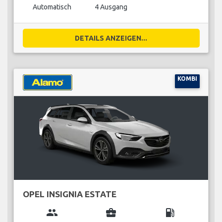
Automatisch
4 Ausgang
DETAILS ANZEIGEN...
KOMBI
OPEL INSIGNIA ESTATE
group
business_center
local_gas_station