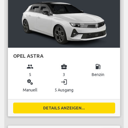
OPEL ASTRA
group
business_center
local_gas_station
5
3
Benzin
miscellaneous_services
login
Manuell
5 Ausgang
DETAILS ANZEIGEN...