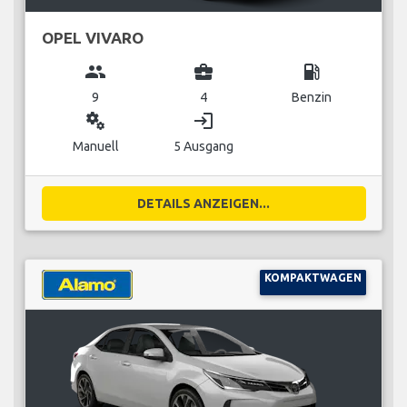
OPEL VIVARO
group
business_center
local_gas_station
9
4
Benzin
miscellaneous_services
login
Manuell
5 Ausgang
DETAILS ANZEIGEN...
KOMPAKTWAGEN