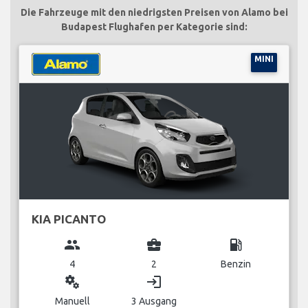
Die Fahrzeuge mit den niedrigsten Preisen von Alamo bei
Budapest Flughafen per Kategorie sind:
MINI
KIA PICANTO
group
business_center
local_gas_station
4
2
Benzin
miscellaneous_services
login
Manuell
3 Ausgang