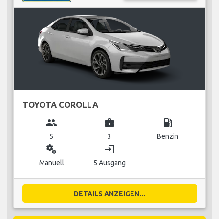
TOYOTA COROLLA
group
business_center
local_gas_station
5
3
Benzin
miscellaneous_services
login
Manuell
5 Ausgang
DETAILS ANZEIGEN...