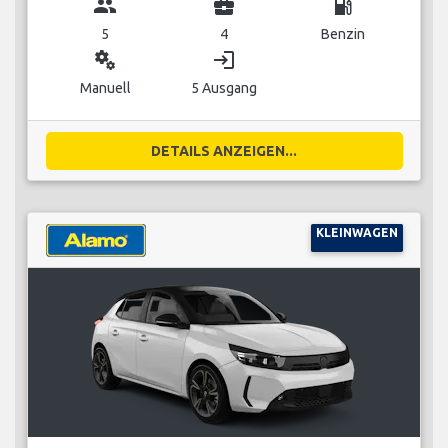
group
business_center
local_gas_station
5
4
Benzin
miscellaneous_services
login
Manuell
5 Ausgang
DETAILS ANZEIGEN...
KLEINWAGEN