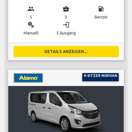
group
business_center
local_gas_station
5
3
Benzin
miscellaneous_services
login
Manuell
5 Ausgang
DETAILS ANZEIGEN...
9-SITZER MINIVAN