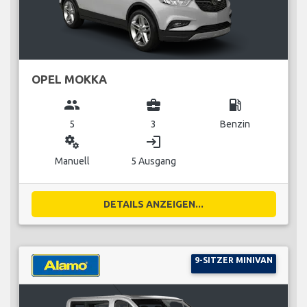
OPEL MOKKA
group
business_center
local_gas_station
5
3
Benzin
miscellaneous_services
login
Manuell
5 Ausgang
DETAILS ANZEIGEN...
9-SITZER MINIVAN