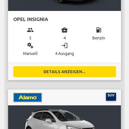
OPEL INSIGNIA
group
business_center
local_gas_station
5
4
Benzin
miscellaneous_services
login
Manuell
4 Ausgang
DETAILS ANZEIGEN...
SUV