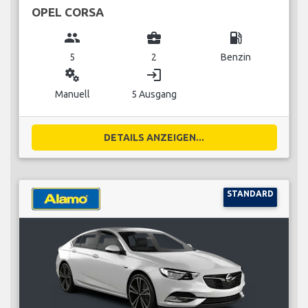
OPEL CORSA
group
business_center
local_gas_station
5
2
Benzin
miscellaneous_services
login
Manuell
5 Ausgang
DETAILS ANZEIGEN...
STANDARD