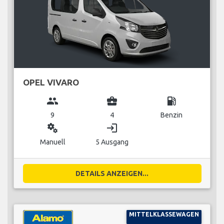
OPEL VIVARO
group
business_center
local_gas_station
9
4
Benzin
miscellaneous_services
login
Manuell
5 Ausgang
DETAILS ANZEIGEN...
MITTELKLASSEWAGEN