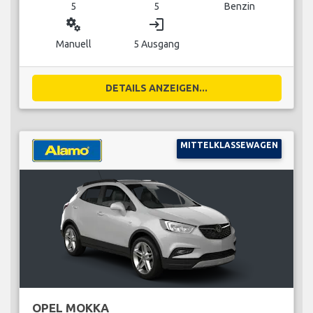
5
5
Benzin
miscellaneous_services
login
Manuell
5 Ausgang
DETAILS ANZEIGEN...
MITTELKLASSEWAGEN
OPEL MOKKA