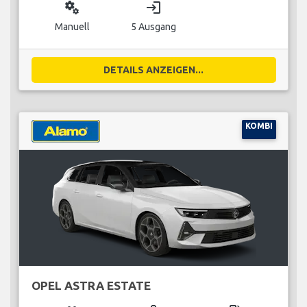
miscellaneous_services
login
Manuell
5 Ausgang
DETAILS ANZEIGEN...
KOMBI
OPEL ASTRA ESTATE