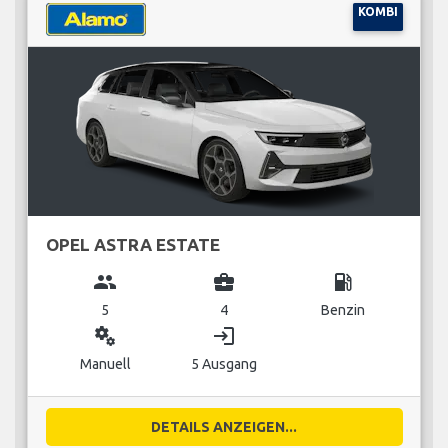
KOMBI
OPEL ASTRA ESTATE
group
business_center
local_gas_station
5
4
Benzin
miscellaneous_services
login
Manuell
5 Ausgang
DETAILS ANZEIGEN...