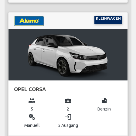
KLEINWAGEN
OPEL CORSA
group
business_center
local_gas_station
5
2
Benzin
miscellaneous_services
login
Manuell
5 Ausgang