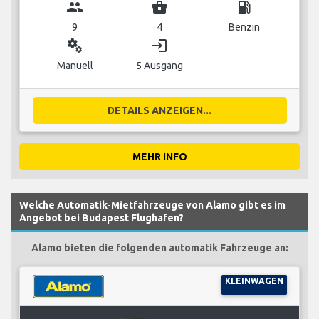
group
business_center
local_gas_station
9
4
Benzin
miscellaneous_services
login
Manuell
5 Ausgang
DETAILS ANZEIGEN...
MEHR INFO
Welche Automatik-Mietfahrzeuge von Alamo gibt es im
Angebot bei Budapest Flughafen?
Alamo bieten die folgenden automatik Fahrzeuge an:
KLEINWAGEN