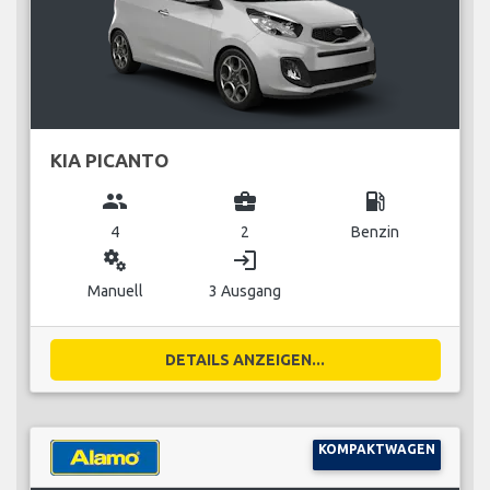
KIA PICANTO
group
business_center
local_gas_station
4
2
Benzin
miscellaneous_services
login
Manuell
3 Ausgang
DETAILS ANZEIGEN...
KOMPAKTWAGEN