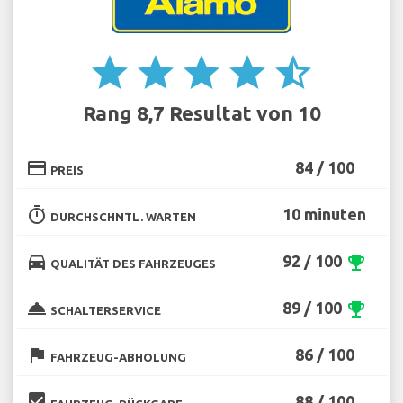
star
star
star
star
star_half
Rang 8,7 Resultat von 10
credit_card
84 / 100
PREIS
timer
10 minuten
DURCHSCHNTL. WARTEN
directions_car
92 / 100
emoji_events
QUALITÄT DES FAHRZEUGES
room_service
89 / 100
emoji_events
SCHALTERSERVICE
flag
86 / 100
FAHRZEUG-ABHOLUNG
beenhere
88 / 100