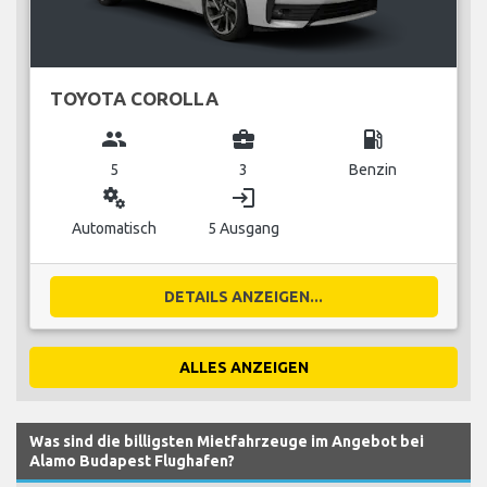
TOYOTA COROLLA
group
business_center
local_gas_station
5
3
Benzin
miscellaneous_services
login
Automatisch
5 Ausgang
DETAILS ANZEIGEN...
ALLES ANZEIGEN
Was sind die billigsten Mietfahrzeuge im Angebot bei
Alamo Budapest Flughafen?