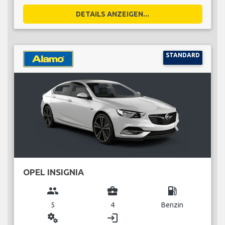
DETAILS ANZEIGEN...
STANDARD
OPEL INSIGNIA
group
business_center
local_gas_station
5
4
Benzin
miscellaneous_services
login