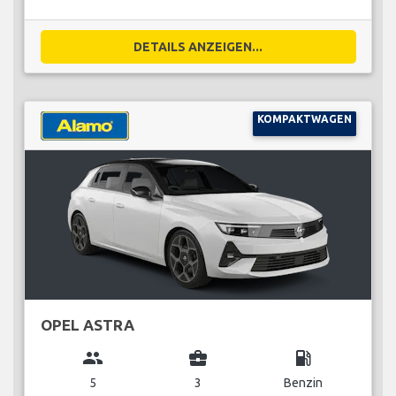
DETAILS ANZEIGEN...
KOMPAKTWAGEN
OPEL ASTRA
group
business_center
local_gas_station
5
3
Benzin