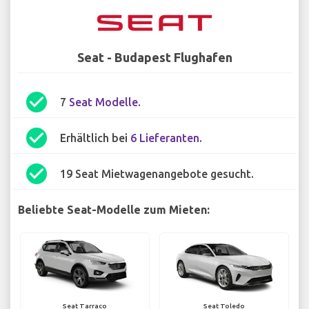
Seat - Budapest Flughafen
check_circle
7
Seat Modelle
.
check_circle
Erhältlich bei
6 Lieferanten
.
check_circle
19 Seat Mietwagenangebote gesucht.
Beliebte Seat-Modelle zum Mieten:
Seat Tarraco
Seat Toledo