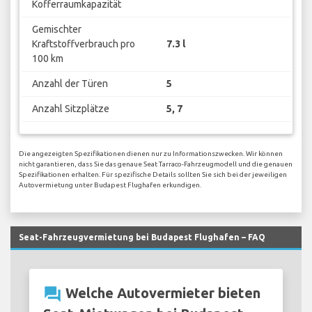
Kofferraumkapazität
Gemischter
Kraftstoffverbrauch pro
7.3 l
100 km
Anzahl der Türen
5
Anzahl Sitzplätze
5, 7
Die angezeigten Spezifikationen dienen nur zu Informationszwecken. Wir können
nicht garantieren, dass Sie das genaue Seat Tarraco-Fahrzeugmodell und die genauen
Spezifikationen erhalten. Für spezifische Details sollten Sie sich bei der jeweiligen
Autovermietung unter Budapest Flughafen erkundigen.
Seat-Fahrzeugvermietung bei Budapest Flughafen – FAQ
question_answer
Welche Autovermieter bieten