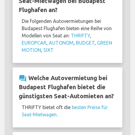
Seat-Mietwagen bei Budapest
Flughafen an?
Die folgenden Autovermietungen bei
Budapest Flughafen bieten eine Reihe von
Modellen von Seat an:
THRIFTY
,
EUROPCAR
,
AUTONOM
,
BUDGET
,
GREEN
MOTION
,
SIXT
question_answer
Welche Autovermietung bei
Budapest Flughafen bietet die
günstigsten Seat-Automieten an?
THRIFTY bietet oft die
besten Preise für
Seat-Mietwagen
.