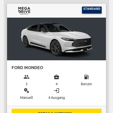
STANDARD
FORD MONDEO
group
business_center
local_gas_station
5
4
Benzin
miscellaneous_services
login
Manuell
4 Ausgang