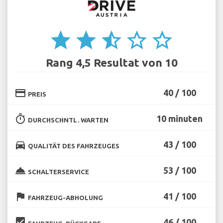
star
star
star_half
star_border
star_border
Rang 4,5 Resultat von 10
credit_card
40 / 100
PREIS
timer
10 minuten
DURCHSCHNTL. WARTEN
directions_car
43 / 100
QUALITÄT DES FAHRZEUGES
room_service
53 / 100
SCHALTERSERVICE
flag
41 / 100
FAHRZEUG-ABHOLUNG
beenhere
46 / 100