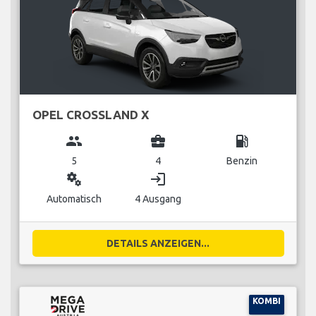
OPEL CROSSLAND X
group
business_center
local_gas_station
5
4
Benzin
miscellaneous_services
login
Automatisch
4 Ausgang
DETAILS ANZEIGEN...
KOMBI