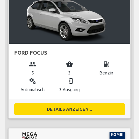
FORD FOCUS
group
business_center
local_gas_station
5
3
Benzin
miscellaneous_services
login
Automatisch
3 Ausgang
DETAILS ANZEIGEN...
KOMBI