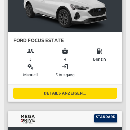
FORD FOCUS ESTATE
group
business_center
local_gas_station
5
4
Benzin
miscellaneous_services
login
Manuell
5 Ausgang
DETAILS ANZEIGEN...
STANDARD