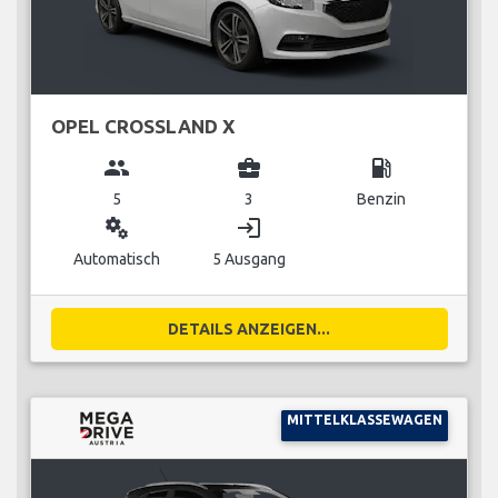
OPEL CROSSLAND X
group
business_center
local_gas_station
5
3
Benzin
miscellaneous_services
login
Automatisch
5 Ausgang
DETAILS ANZEIGEN...
MITTELKLASSEWAGEN