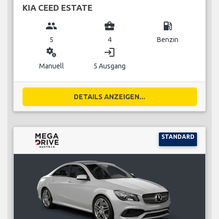
KIA CEED ESTATE
group
business_center
local_gas_station
5
4
Benzin
miscellaneous_services
login
Manuell
5 Ausgang
DETAILS ANZEIGEN...
STANDARD