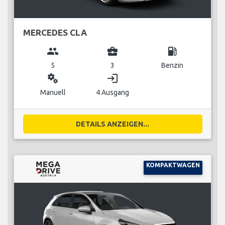
MERCEDES CLA
group
business_center
local_gas_station
5
3
Benzin
miscellaneous_services
login
Manuell
4 Ausgang
DETAILS ANZEIGEN...
KOMPAKTWAGEN