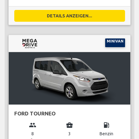
DETAILS ANZEIGEN...
MINIVAN
FORD TOURNEO
group
business_center
local_gas_station
8
3
Benzin