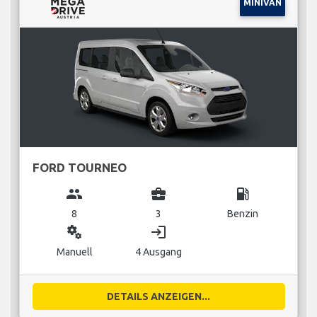
MINIVAN
FORD TOURNEO
group
business_center
local_gas_station
8
3
Benzin
miscellaneous_services
login
Manuell
4 Ausgang
DETAILS ANZEIGEN...