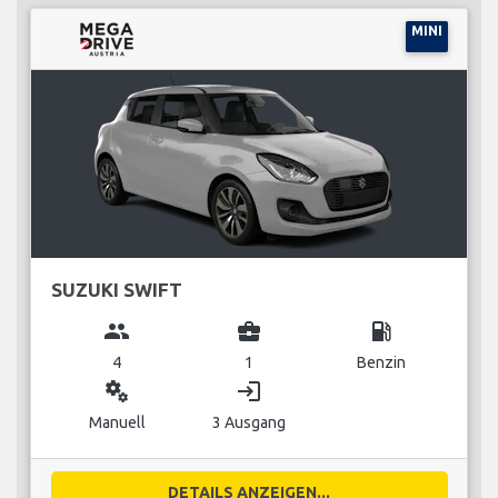
MINI
SUZUKI SWIFT
group
business_center
local_gas_station
4
1
Benzin
miscellaneous_services
login
Manuell
3 Ausgang
DETAILS ANZEIGEN...