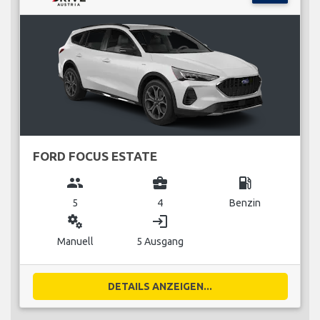
FORD FOCUS ESTATE
group
business_center
local_gas_station
5
4
Benzin
miscellaneous_services
login
Manuell
5 Ausgang
DETAILS ANZEIGEN...