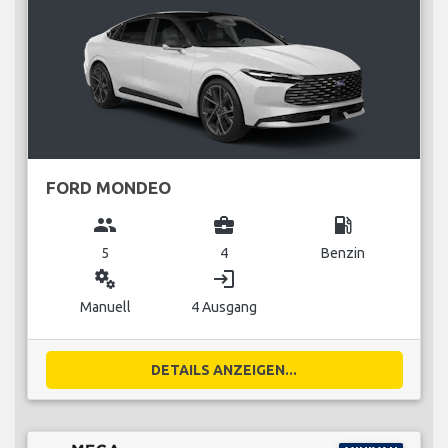
FORD MONDEO
group
business_center
local_gas_station
5
4
Benzin
miscellaneous_services
login
Manuell
4 Ausgang
DETAILS ANZEIGEN...