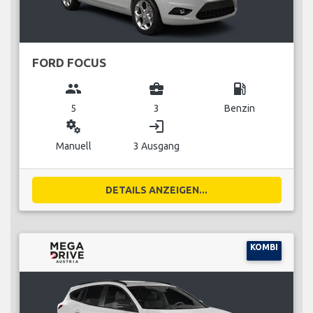
FORD FOCUS
group
business_center
local_gas_station
5
3
Benzin
miscellaneous_services
login
Manuell
3 Ausgang
DETAILS ANZEIGEN...
KOMBI