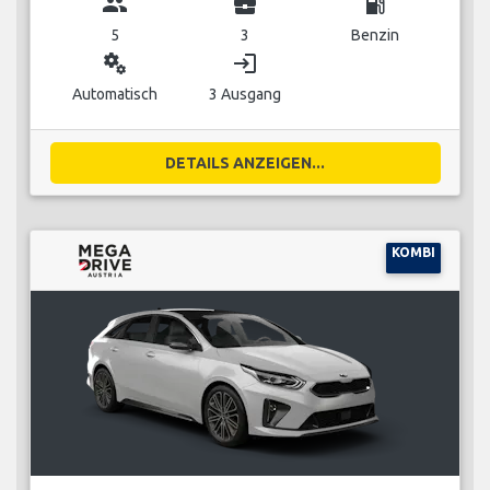
group
business_center
local_gas_station
5
3
Benzin
miscellaneous_services
login
Automatisch
3 Ausgang
DETAILS ANZEIGEN...
KOMBI