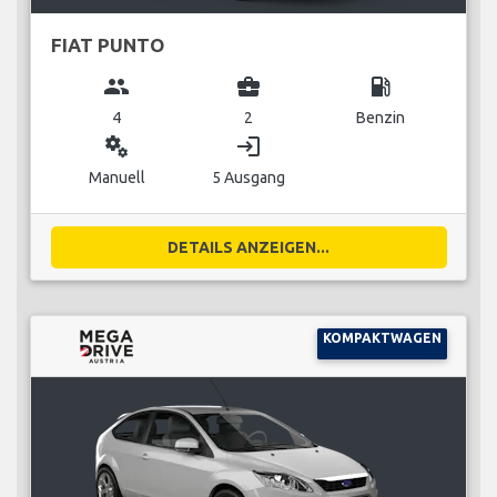
FIAT PUNTO
group
business_center
local_gas_station
4
2
Benzin
miscellaneous_services
login
Manuell
5 Ausgang
DETAILS ANZEIGEN...
KOMPAKTWAGEN