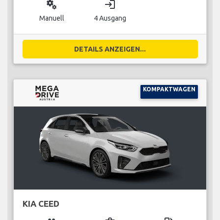
miscellaneous_services
login
Manuell
4 Ausgang
DETAILS ANZEIGEN...
KOMPAKTWAGEN
KIA CEED