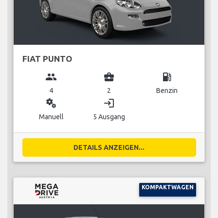
FIAT PUNTO
group
business_center
local_gas_station
4
2
Benzin
miscellaneous_services
login
Manuell
5 Ausgang
DETAILS ANZEIGEN...
KOMPAKTWAGEN