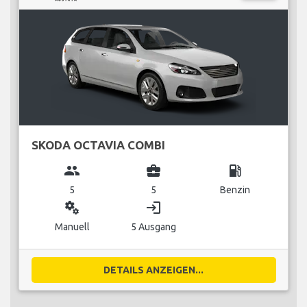
SKODA OCTAVIA COMBI
group
business_center
local_gas_station
5
5
Benzin
miscellaneous_services
login
Manuell
5 Ausgang
DETAILS ANZEIGEN...