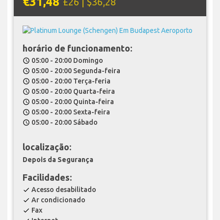
€31,48
£26 | $36,28
horário de funcionamento:
05:00 - 20:00 Domingo
schedule
05:00 - 20:00 Segunda-feira
schedule
05:00 - 20:00 Terça-feria
schedule
05:00 - 20:00 Quarta-feira
schedule
05:00 - 20:00 Quinta-feira
schedule
05:00 - 20:00 Sexta-feira
schedule
05:00 - 20:00 Sábado
schedule
localização:
Depois da Segurança
Facilidades:
Acesso desabilitado
check
Ar condicionado
check
Fax
check