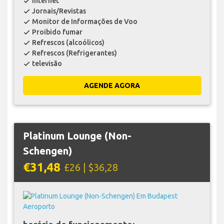
Internet
check
Jornais/Revistas
check
Monitor de Informações de Voo
check
Proibido fumar
check
Refrescos (alcoólicos)
check
Refrescos (Refrigerantes)
check
televisão
check
AGENDE AGORA
Platinum Lounge (Non-
Schengen)
€31,48
£26 | $36,28