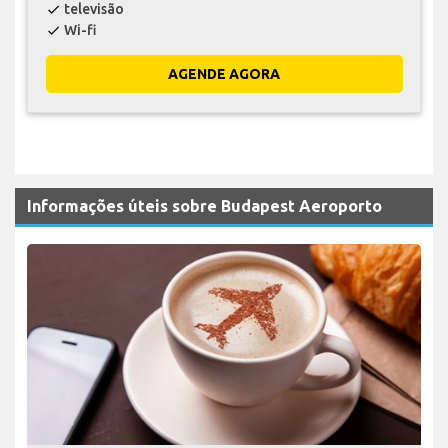
televisão
check
Wi-fi
check
AGENDE AGORA
Informações úteis sobre Budapest Aeroporto