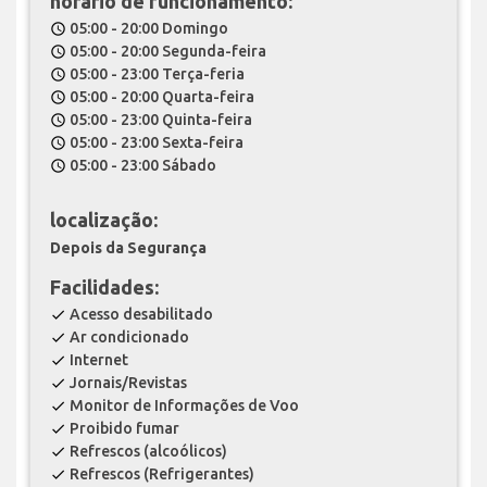
horário de funcionamento:
05:00 - 20:00 Domingo
schedule
05:00 - 20:00 Segunda-feira
schedule
05:00 - 23:00 Terça-feria
schedule
05:00 - 20:00 Quarta-feira
schedule
05:00 - 23:00 Quinta-feira
schedule
05:00 - 23:00 Sexta-feira
schedule
05:00 - 23:00 Sábado
schedule
localização:
Depois da Segurança
Facilidades:
Acesso desabilitado
check
Ar condicionado
check
Internet
check
Jornais/Revistas
check
Monitor de Informações de Voo
check
Proibido fumar
check
Refrescos (alcoólicos)
check
Refrescos (Refrigerantes)
check