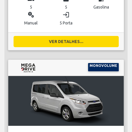
5
5
Gasolina
miscellaneous_services
login
Manual
5 Porta
VER DETALHES...
MONOVOLUME