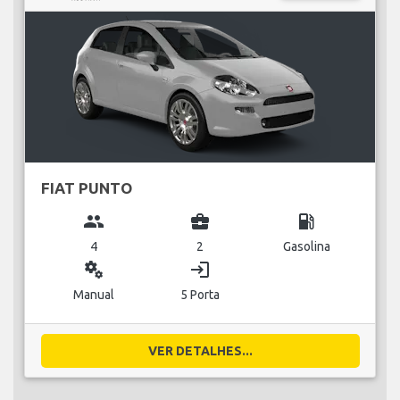
FIAT PUNTO
group
business_center
local_gas_station
4
2
Gasolina
miscellaneous_services
login
Manual
5 Porta
VER DETALHES...