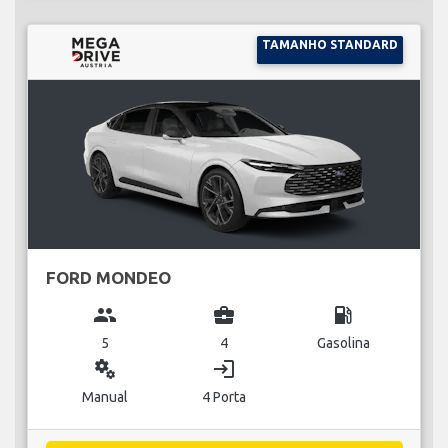
TAMANHO STANDARD
FORD MONDEO
group
business_center
local_gas_station
5
4
Gasolina
miscellaneous_services
login
Manual
4 Porta