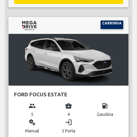
CARRINHA
FORD FOCUS ESTATE
group
business_center
local_gas_station
5
4
Gasolina
miscellaneous_services
login
Manual
5 Porta