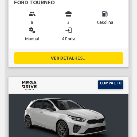
FORD TOURNEO
group
business_center
local_gas_station
8
3
Gasolina
miscellaneous_services
login
Manual
4 Porta
VER DETALHES...
COMPACTO