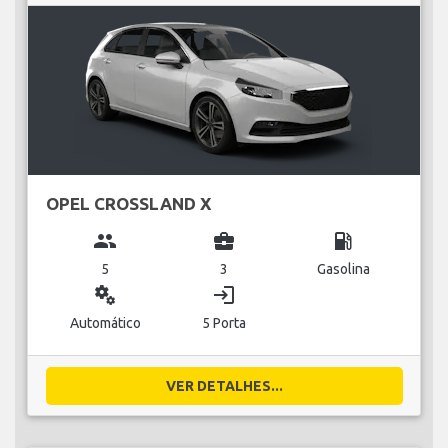
OPEL CROSSLAND X
group
business_center
local_gas_station
5
3
Gasolina
miscellaneous_services
login
Automático
5 Porta
VER DETALHES...