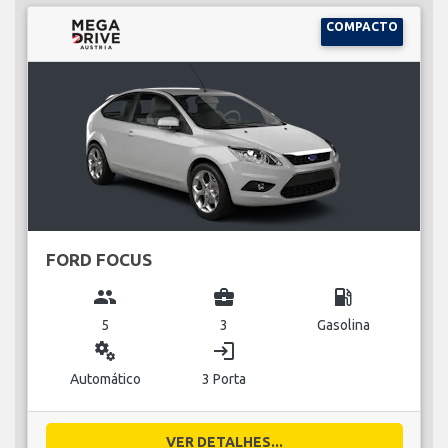
COMPACTO
FORD FOCUS
group
business_center
local_gas_station
5
3
Gasolina
miscellaneous_services
login
Automático
3 Porta
VER DETALHES...