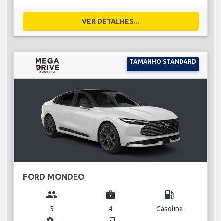
VER DETALHES...
TAMANHO STANDARD
FORD MONDEO
group
business_center
local_gas_station
5
4
Gasolina