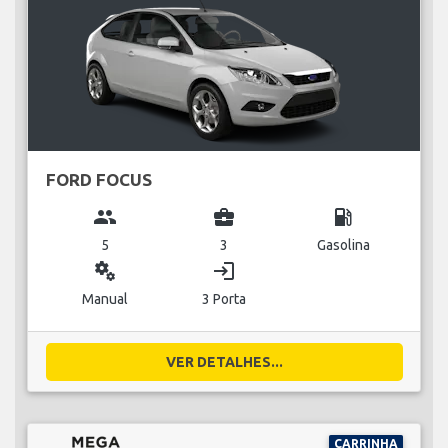
FORD FOCUS
group
business_center
local_gas_station
5
3
Gasolina
miscellaneous_services
login
Manual
3 Porta
VER DETALHES...
CARRINHA