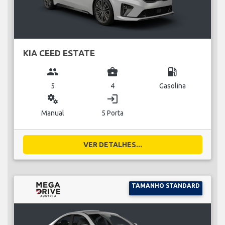
KIA CEED ESTATE
group
business_center
local_gas_station
5
4
Gasolina
miscellaneous_services
login
Manual
5 Porta
VER DETALHES...
TAMANHO STANDARD