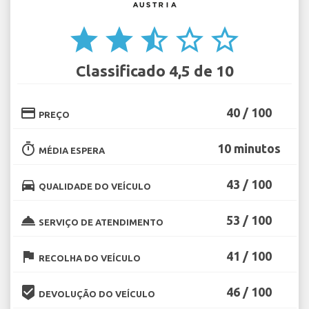
star
star
star_half
star_border
star_border
Classificado 4,5 de 10
credit_card
40 / 100
PREÇO
timer
10 minutos
MÉDIA ESPERA
directions_car
43 / 100
QUALIDADE DO VEÍCULO
room_service
53 / 100
SERVIÇO DE ATENDIMENTO
flag
41 / 100
RECOLHA DO VEÍCULO
beenhere
46 / 100
DEVOLUÇÃO DO VEÍCULO