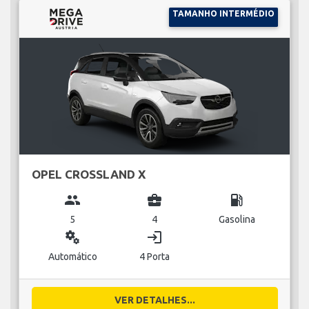
TAMANHO INTERMÉDIO
OPEL CROSSLAND X
group
business_center
local_gas_station
5
4
Gasolina
miscellaneous_services
login
Automático
4 Porta
VER DETALHES...