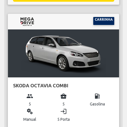
CARRINHA
SKODA OCTAVIA COMBI
group
business_center
local_gas_station
5
5
Gasolina
miscellaneous_services
login
Manual
5 Porta