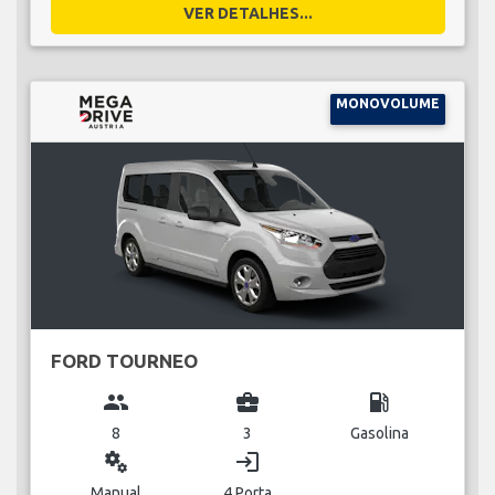
VER DETALHES...
MONOVOLUME
FORD TOURNEO
group
business_center
local_gas_station
8
3
Gasolina
miscellaneous_services
login
Manual
4 Porta