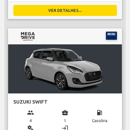
VER DETALHES...
MINI
SUZUKI SWIFT
group
business_center
local_gas_station
4
1
Gasolina
miscellaneous_services
login