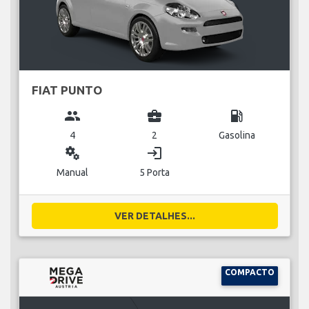
FIAT PUNTO
group
business_center
local_gas_station
4
2
Gasolina
miscellaneous_services
login
Manual
5 Porta
VER DETALHES...
COMPACTO