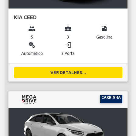
KIA CEED
group
business_center
local_gas_station
5
3
Gasolina
miscellaneous_services
login
Automático
3 Porta
VER DETALHES...
CARRINHA