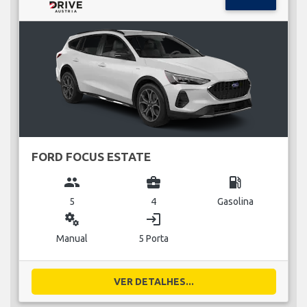
FORD FOCUS ESTATE
group
business_center
local_gas_station
5
4
Gasolina
miscellaneous_services
login
Manual
5 Porta
VER DETALHES...