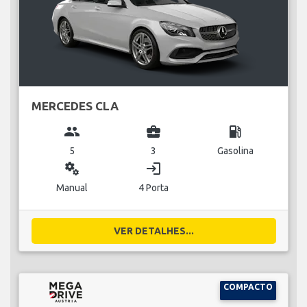
MERCEDES CLA
group
business_center
local_gas_station
5
3
Gasolina
miscellaneous_services
login
Manual
4 Porta
VER DETALHES...
COMPACTO