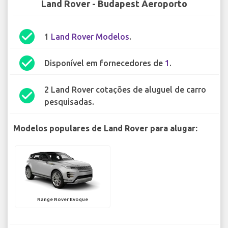
Land Rover - Budapest Aeroporto
check_circle
1
Land Rover Modelos
.
check_circle
Disponível em fornecedores de
1
.
2 Land Rover cotações de aluguel de carro
check_circle
pesquisadas.
Modelos populares de Land Rover para alugar:
Range Rover Evoque