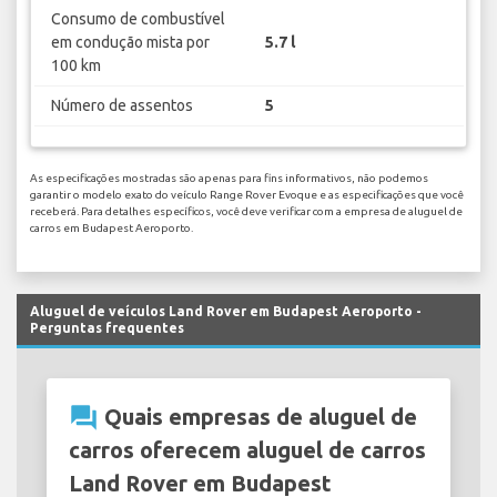
Consumo de combustível
em condução mista por
5.7 l
100 km
Número de assentos
5
As especificações mostradas são apenas para fins informativos, não podemos
garantir o modelo exato do veículo Range Rover Evoque e as especificações que você
receberá. Para detalhes específicos, você deve verificar com a empresa de aluguel de
carros em Budapest Aeroporto.
Aluguel de veículos Land Rover em Budapest Aeroporto -
Perguntas frequentes
question_answer
Quais empresas de aluguel de
carros oferecem aluguel de carros
Land Rover em Budapest