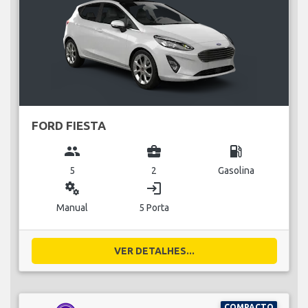
FORD FIESTA
group
business_center
local_gas_station
5
2
Gasolina
miscellaneous_services
login
Manual
5 Porta
VER DETALHES...
COMPACTO