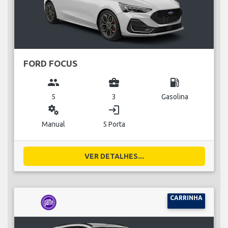
FORD FOCUS
group
business_center
local_gas_station
5
3
Gasolina
miscellaneous_services
login
Manual
5 Porta
VER DETALHES...
CARRINHA