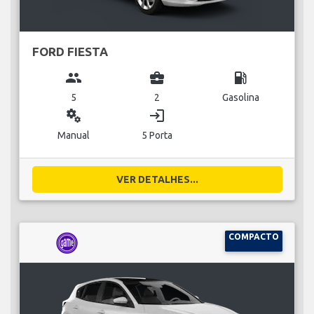
FORD FIESTA
group
business_center
local_gas_station
5
2
Gasolina
miscellaneous_services
login
Manual
5 Porta
VER DETALHES...
COMPACTO