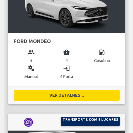
FORD MONDEO
group
business_center
local_gas_station
5
4
Gasolina
miscellaneous_services
login
Manual
4 Porta
VER DETALHES...
TRANSPORTE COM 9 LUGARES