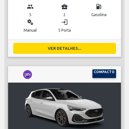
group
business_center
local_gas_station
5
2
Gasolina
miscellaneous_services
login
Manual
5 Porta
VER DETALHES...
COMPACTO