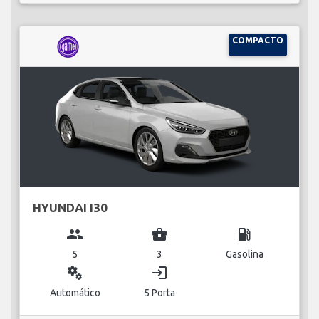
COMPACTO
HYUNDAI I30
group
business_center
local_gas_station
5
3
Gasolina
miscellaneous_services
login
Automático
5 Porta