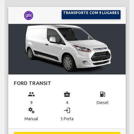
TRANSPORTE COM 9 LUGARES
FORD TRANSIT
group
business_center
local_gas_station
9
4
Diesel
miscellaneous_services
login
Manual
5 Porta