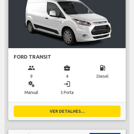
FORD TRANSIT
group
business_center
local_gas_station
9
4
Diesel
miscellaneous_services
login
Manual
5 Porta
VER DETALHES...