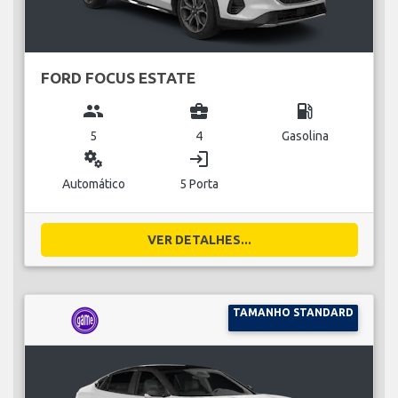
FORD FOCUS ESTATE
group
business_center
local_gas_station
5
4
Gasolina
miscellaneous_services
login
Automático
5 Porta
VER DETALHES...
TAMANHO STANDARD