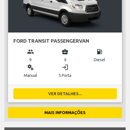
FORD TRANSIT PASSENGERVAN
group
business_center
local_gas_station
9
4
Diesel
miscellaneous_services
login
Manual
5 Porta
VER DETALHES...
MAIS INFORMAÇÕES