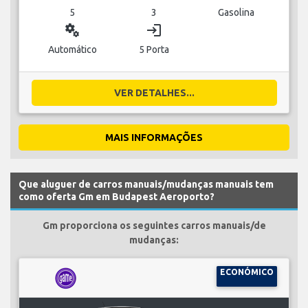
5
3
Gasolina
miscellaneous_services
login
Automático
5 Porta
VER DETALHES...
MAIS INFORMAÇÕES
Que aluguer de carros manuais/mudanças manuais tem
como oferta Gm em Budapest Aeroporto?
Gm proporciona os seguintes carros manuais/de
mudanças:
ECONÓMICO