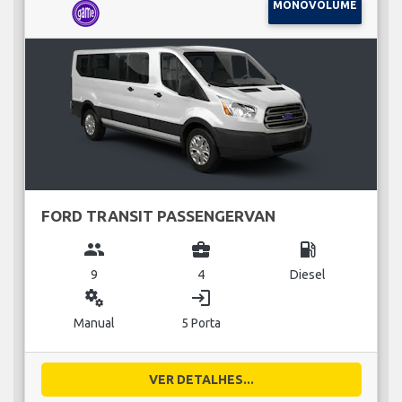
MONOVOLUME
FORD TRANSIT PASSENGERVAN
group
business_center
local_gas_station
9
4
Diesel
miscellaneous_services
login
Manual
5 Porta
VER DETALHES...