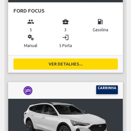
FORD FOCUS
group
business_center
local_gas_station
5
3
Gasolina
miscellaneous_services
login
Manual
5 Porta
VER DETALHES...
CARRINHA