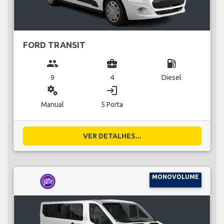
FORD TRANSIT
group
business_center
local_gas_station
9
4
Diesel
miscellaneous_services
login
Manual
5 Porta
VER DETALHES...
MONOVOLUME