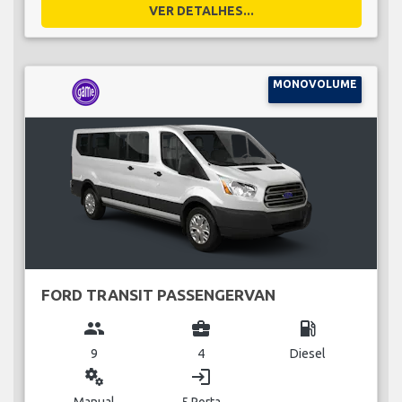
VER DETALHES...
MONOVOLUME
FORD TRANSIT PASSENGERVAN
group
business_center
local_gas_station
9
4
Diesel
miscellaneous_services
login