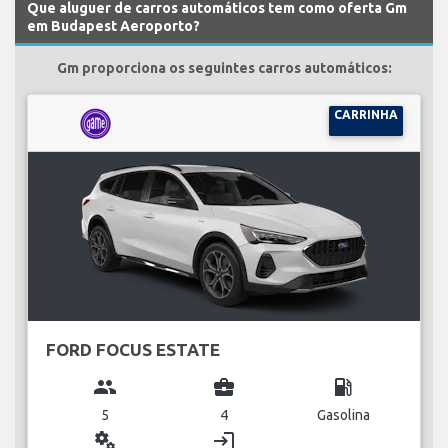
Que aluguer de carros automáticos tem como oferta Gm
em Budapest Aeroporto?
Gm proporciona os seguintes carros automáticos:
CARRINHA
FORD FOCUS ESTATE
group
business_center
local_gas_station
5
4
Gasolina
miscellaneous_services
login