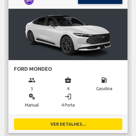
FORD MONDEO
group
business_center
local_gas_station
5
4
Gasolina
miscellaneous_services
login
Manual
4 Porta
VER DETALHES...