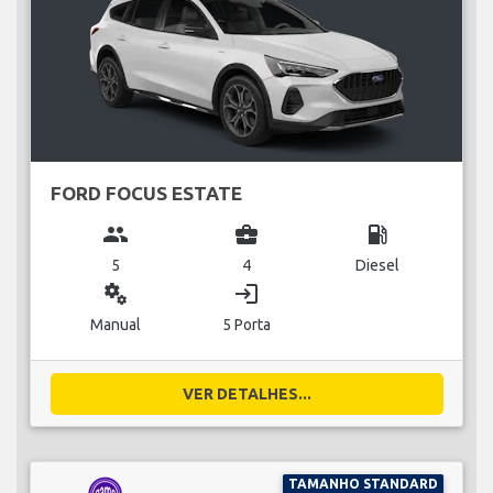
FORD FOCUS ESTATE
group
business_center
local_gas_station
5
4
Diesel
miscellaneous_services
login
Manual
5 Porta
VER DETALHES...
TAMANHO STANDARD