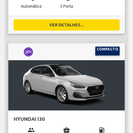
Automático
5 Porta
VER DETALHES...
COMPACTO
HYUNDAI I30
group
business_center
local_gas_station