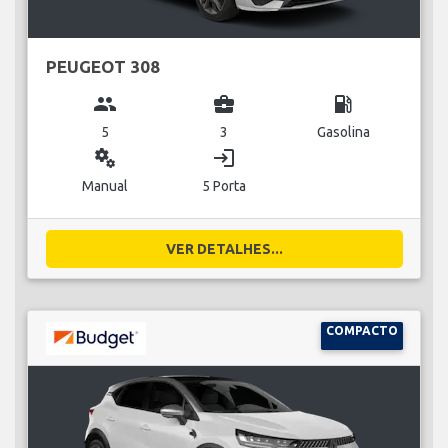
PEUGEOT 308
group
business_center
local_gas_station
5
3
Gasolina
miscellaneous_services
login
Manual
5 Porta
VER DETALHES...
COMPACTO