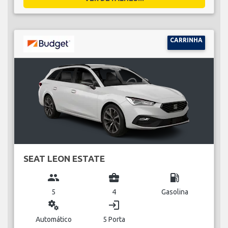
CARRINHA
SEAT LEON ESTATE
group
business_center
local_gas_station
5
4
Gasolina
miscellaneous_services
login
Automático
5 Porta