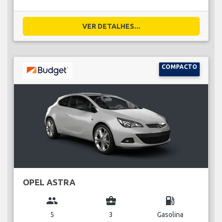
VER DETALHES...
COMPACTO
OPEL ASTRA
group
business_center
local_gas_station
5
3
Gasolina