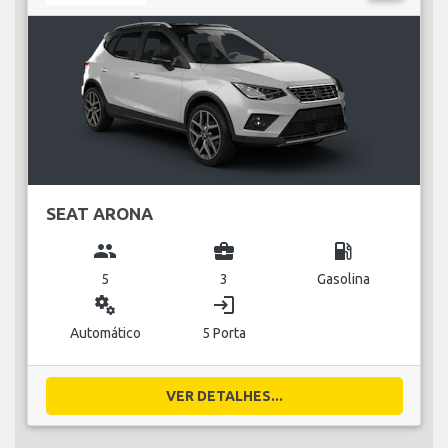
SEAT ARONA
group
business_center
local_gas_station
5
3
Gasolina
miscellaneous_services
login
Automático
5 Porta
VER DETALHES...