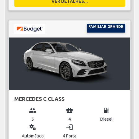
VER DETALHES...
FAMILIAR GRANDE
MERCEDES C CLASS
group
business_center
local_gas_station
5
4
Diesel
miscellaneous_services
login
Automático
4 Porta