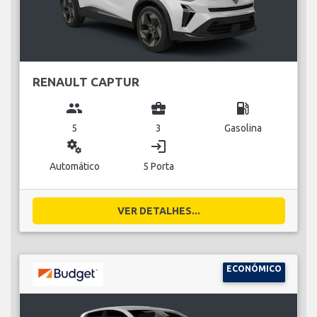
RENAULT CAPTUR
group
business_center
local_gas_station
5
3
Gasolina
miscellaneous_services
login
Automático
5 Porta
VER DETALHES...
ECONÓMICO