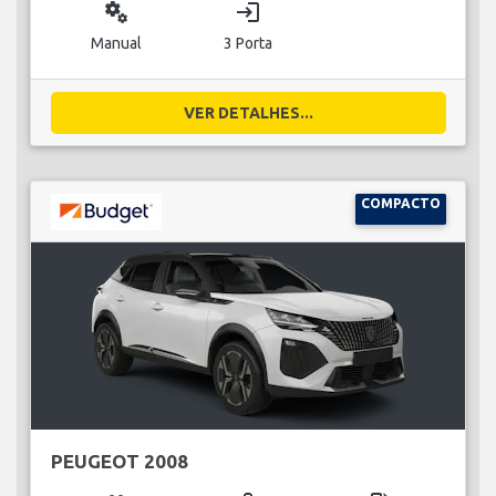
miscellaneous_services
login
Manual
3 Porta
VER DETALHES...
COMPACTO
PEUGEOT 2008