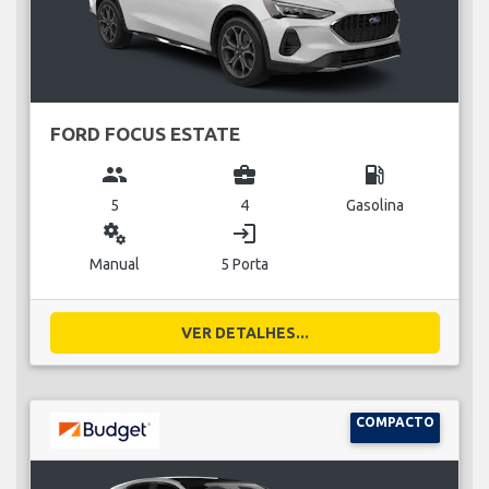
FORD FOCUS ESTATE
group
business_center
local_gas_station
5
4
Gasolina
miscellaneous_services
login
Manual
5 Porta
VER DETALHES...
COMPACTO