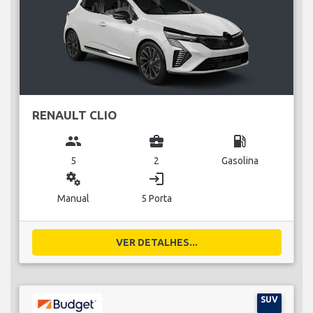
RENAULT CLIO
group
business_center
local_gas_station
5
2
Gasolina
miscellaneous_services
login
Manual
5 Porta
VER DETALHES...
SUV