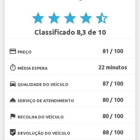
star
star
star
star
star_half
Classificado 8,3 de 10
credit_card
81 / 100
PREÇO
timer
22 minutos
MÉDIA ESPERA
directions_car
87 / 100
QUALIDADE DO VEÍCULO
room_service
80 / 100
SERVIÇO DE ATENDIMENTO
flag
80 / 100
RECOLHA DO VEÍCULO
beenhere
88 / 100
DEVOLUÇÃO DO VEÍCULO