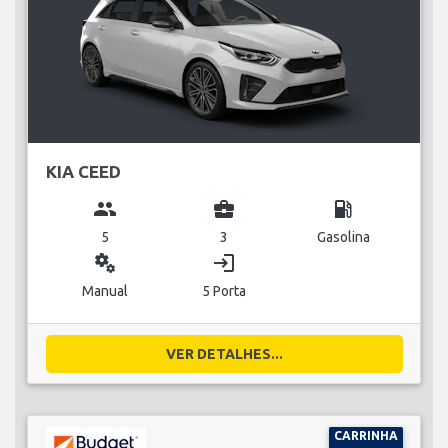
KIA CEED
group
business_center
local_gas_station
5
3
Gasolina
miscellaneous_services
login
Manual
5 Porta
VER DETALHES...
CARRINHA