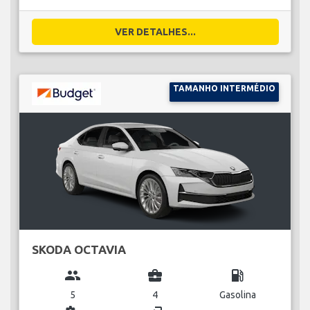
VER DETALHES...
TAMANHO INTERMÉDIO
SKODA OCTAVIA
group
business_center
local_gas_station
5
4
Gasolina