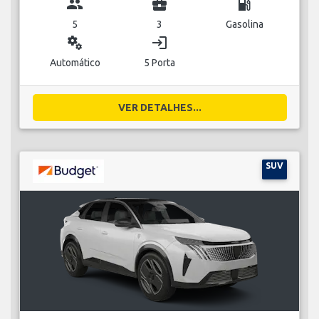
group
business_center
local_gas_station
5
3
Gasolina
miscellaneous_services
login
Automático
5 Porta
VER DETALHES...
SUV