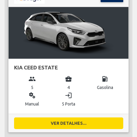
KIA CEED ESTATE
group
business_center
local_gas_station
5
4
Gasolina
miscellaneous_services
login
Manual
5 Porta
VER DETALHES...