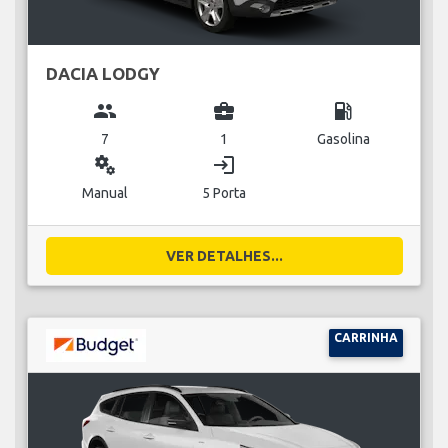
DACIA LODGY
group
business_center
local_gas_station
7
1
Gasolina
miscellaneous_services
login
Manual
5 Porta
VER DETALHES...
CARRINHA