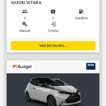
SUZUKI VITARA
group
business_center
local_gas_station
5
3
Gasolina
miscellaneous_services
login
Manual
5 Porta
VER DETALHES...
MINI