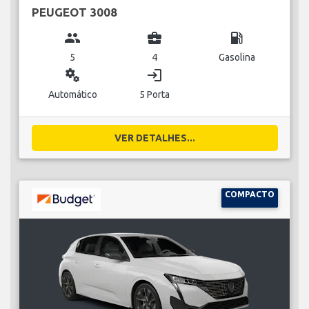
PEUGEOT 3008
group
business_center
local_gas_station
5
4
Gasolina
miscellaneous_services
login
Automático
5 Porta
VER DETALHES...
COMPACTO