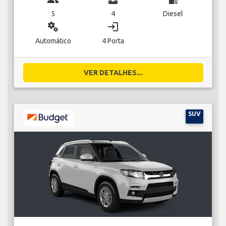
5
4
Diesel
miscellaneous_services
login
Automático
4 Porta
VER DETALHES...
SUV