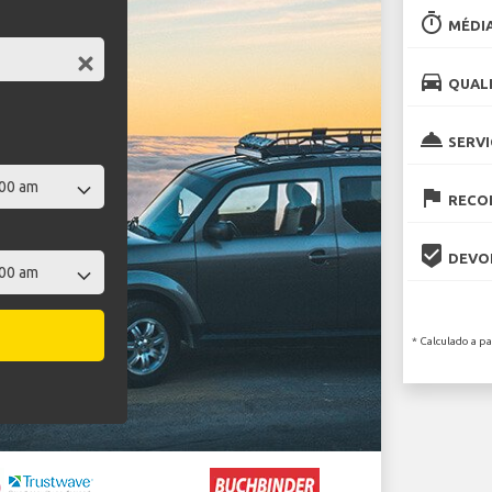
timer
MÉDIA
directions_car
QUALI
room_service
SERVI
flag
RECOL
beenhere
DEVOL
* Calculado a p