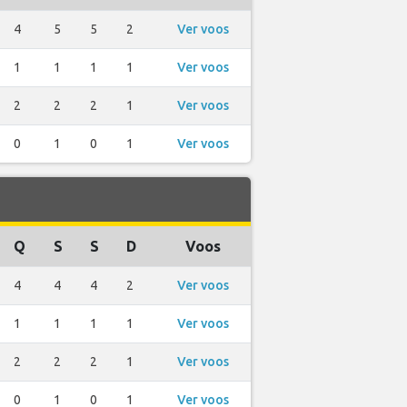
4
5
5
2
Ver voos
1
1
1
1
Ver voos
2
2
2
1
Ver voos
0
1
0
1
Ver voos
Q
S
S
D
Voos
4
4
4
2
Ver voos
1
1
1
1
Ver voos
2
2
2
1
Ver voos
0
1
0
1
Ver voos