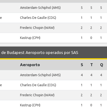
Amsterdam-Schiphol (AMS)
5
5
5
le
Charles De Gaulle (CDG)
1
1
1
Frederic Chopin (WAW)
2
2
2
Kastrup (CPH)
1
0
1
de Budapest Aeroporto operados por SAS
Aeroporto
S
T
Q
Amsterdam-Schiphol (AMS)
4
4
4
le
Charles De Gaulle (CDG)
1
1
1
Frederic Chopin (WAW)
2
2
2
Kastrup (CPH)
1
0
1