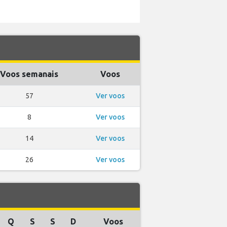
Voos semanais
Voos
57
Ver voos
8
Ver voos
14
Ver voos
26
Ver voos
Q
S
S
D
Voos