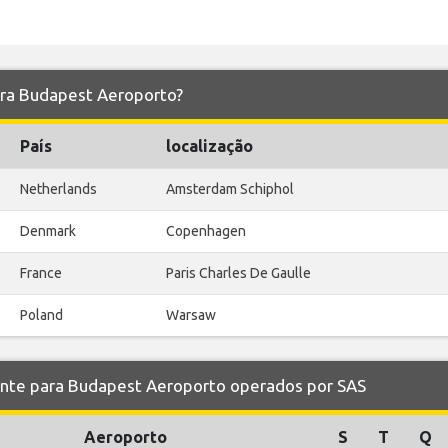
para Budapest Aeroporto?
País
localização
Netherlands
Amsterdam Schiphol
Denmark
Copenhagen
France
Paris Charles De Gaulle
Poland
Warsaw
te para Budapest Aeroporto operados por SAS
Aeroporto
S
T
Q