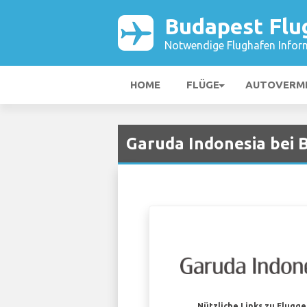
Budapest Flu
Notwendige Flughafen Infor
HOME
FLÜGE
AUTOVERM
Garuda Indonesia bei 
Nützliche Links zu Flugg