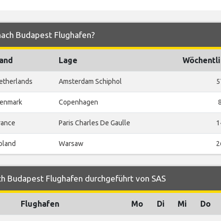
nach Budapest Flughafen?
and
Lage
Wöchentli
etherlands
Amsterdam Schiphol
5
enmark
Copenhagen
rance
Paris Charles De Gaulle
1
oland
Warsaw
2
ch Budapest Flughafen durchgeführt von SAS
Flughafen
Mo
Di
Mi
Do