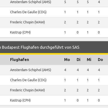
Amsterdam-Schiphol (AMS)
5
5
5
4
Charles De Gaulle (CDG)
1
1
1
1
Frederic Chopin (WAW)
2
2
2
2
Kastrup (CPH)
1
0
1
0
n Budapest Flughafen durchgeführt von SAS
Flughafen
Mo
Di
Mi
Do
Amsterdam-Schiphol (AMS)
4
4
4
4
Charles De Gaulle (CDG)
1
1
1
1
Frederic Chopin (WAW)
2
2
2
2
Kastrup (CPH)
1
0
1
0