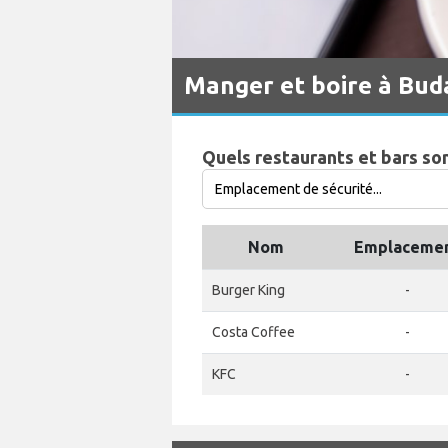
Manger et boire à Bud
Quels restaurants et bars so
Nom
Emplaceme
Burger King
-
Costa Coffee
-
KFC
-