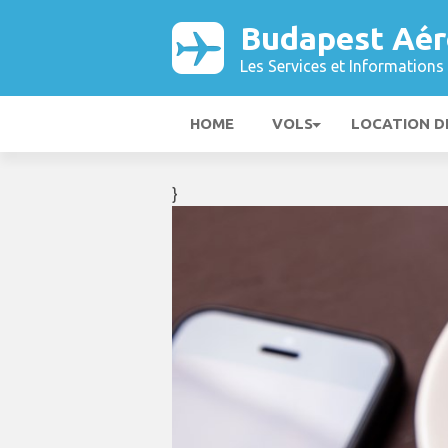
Budapest Aér
Les Services et Informations 
HOME
VOLS
LOCATION D
}