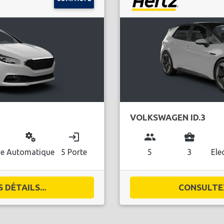
VOLKSWAGEN ID.3
miscellaneous_services
login
group
business_center
l
ue
Automatique
5 Porte
5
3
Ele
DÉTAILS...
CONSULTEZ