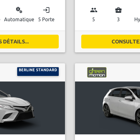
miscellaneous_services
login
group
business_center
l
e
Automatique
5 Porte
5
3
Hy
DÉTAILS...
CONSULTEZ
BERLINE STANDARD