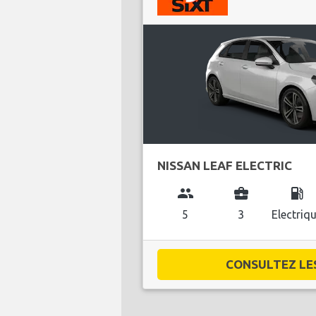
NISSAN LEAF ELECTRIC
group
business_center
local_gas_station
5
3
Electriq
CONSULTEZ LES 