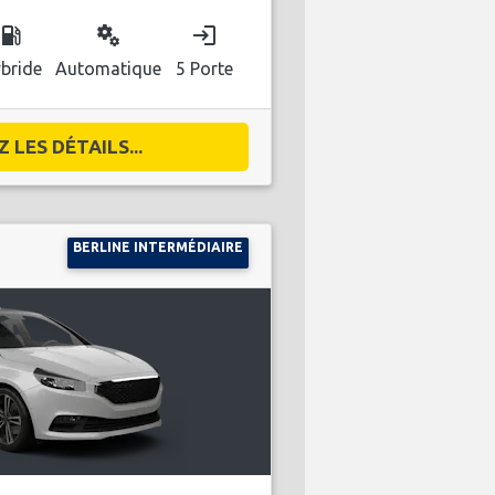
ocal_gas_station
miscellaneous_services
login
bride
Automatique
5 Porte
 LES DÉTAILS...
BERLINE INTERMÉDIAIRE