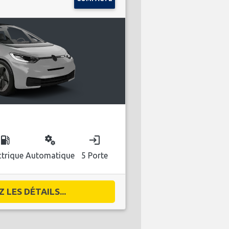
ocal_gas_station
miscellaneous_services
login
ctrique
Automatique
5 Porte
 LES DÉTAILS...