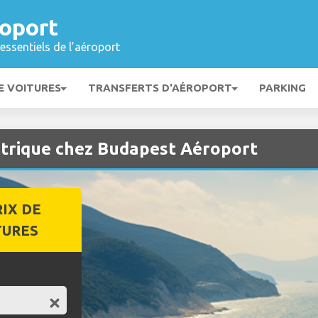
oport
essentiels de l’aéroport
E VOITURES
TRANSFERTS D'AÉROPORT
PARKING
ctrique chez Budapest Aéroport
RIX DE
TURES