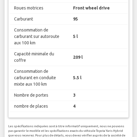
Roues motrices
Front wheel drive
Carburant
95
Consommation de
carburant sur autoroute
5 l
aux 100 km
Capacité minimale du
209 l
coffre
Consommation de
carburant en conduite
5.5 l
mixte aux 100 km
Nombre de portes
3
nombre de places
4
Les spécifications indiquées sont à titre informatif uniquement, nous ne pouvons
pas garantir le modèle et les spécifications exacts du véhicule Toyota Yaris Hybrid
que vous recevrez. Pour plus de détails, vous devez vérifier auprès de la société de