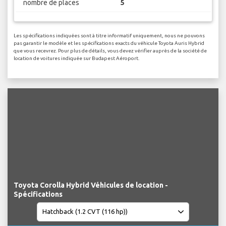
nombre de places
5
Les spécifications indiquées sont à titre informatif uniquement, nous ne pouvons
pas garantir le modèle et les spécifications exacts du véhicule Toyota Auris Hybrid
que vous recevrez. Pour plus de détails, vous devez vérifier auprès de la société de
location de voitures indiquée sur Budapest Aéroport.
Toyota Corolla Hybrid Véhicules de location -
Spécifications