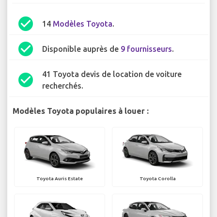
check_circle
14
Modèles Toyota
.
check_circle
Disponible auprès de
9 fournisseurs
.
41 Toyota devis de location de voiture
check_circle
recherchés.
Modèles Toyota populaires à louer :
Toyota Auris Estate
Toyota Corolla