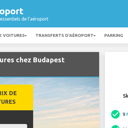
oport
essentiels de l’aéroport
E VOITURES
TRANSFERTS D'AÉROPORT
PARKING
tures chez Budapest
RIX DE
S
TURES
check_circle
9