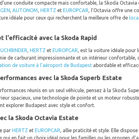
 d'une conduite compacte mais confortable, la Skoda Octavia 
AGEN
,
AUTONOM
,
HERTZ
et
EUROPCAR
, l'Octavia offre une 
iture idéale pour ceux qui recherchent la meilleure offre de
loca
t l'efficacité avec la Skoda Rapid
BUCHBINDER
,
HERTZ
et
EUROPCAR
, est la voiture idéale pour
e de carburant impressionnante et un intérieur confortable, ce
ation de voiture à l'aéroport de Budapest
abordable et efficac
performances avec la Skoda Superb Estate
performances réunis en un seul véhicule, pensez à la Skoda Supe
érieur spacieux, une technologie de pointe et un moteur robuste
ent explorer Budapest avec style et confort.
avec la Skoda Octavia Estate
ée par
HERTZ
et
EUROPCAR
, allie praticité et style. Elle disp
e qui en fait un choix idéal pour les familles ou les groupes d'