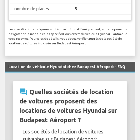
nombre de places
5
Les spécifications indiquées sont à titre informatif uniquement, nous ne pouvons
pas garantir le modèle et les spécifications exacts du véhicule Hyundai Elantra que
vous recevrez. Pour plus de détails, vous devez vérifier auprès de la société de
location de voitures indiquée sur Budapest Aéroport.
Location de véhicule Hyundai chez Budapest Aéroport - FAQ
question_answer
Quelles sociétés de location
de voitures proposent des
locations de voitures Hyundai sur
Budapest Aéroport ?
Les sociétés de location de voitures
suivantes sur Budapest Aéroport