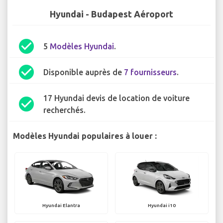
Hyundai - Budapest Aéroport
check_circle
5
Modèles Hyundai
.
check_circle
Disponible auprès de
7 fournisseurs
.
17 Hyundai devis de location de voiture
check_circle
recherchés.
Modèles Hyundai populaires à louer :
Hyundai Elantra
Hyundai i10