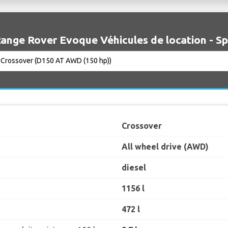
ange Rover Evoque Véhicules de location - Sp
Crossover
All wheel drive (AWD)
diesel
1156 l
472 l