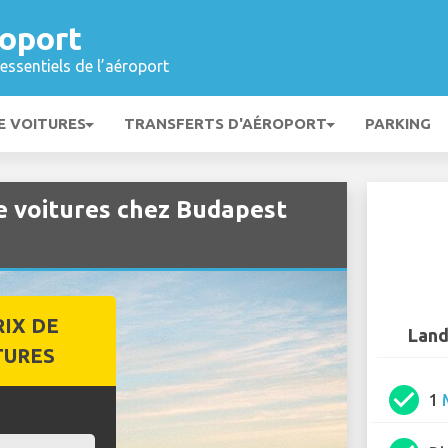
oport
essentiels de l’aéroport
E VOITURES
TRANSFERTS D'AÉROPORT
PARKING
e voitures chez Budapest
RIX DE
Land
TURES
check_circle
1