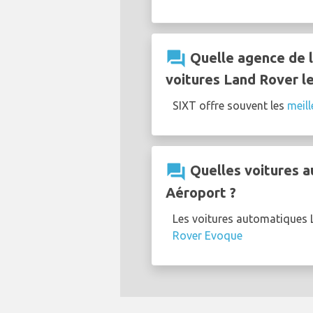
question_answer
Quelle agence de l
voitures Land Rover l
SIXT offre souvent les
meill
question_answer
Quelles voitures a
Aéroport ?
Les voitures automatiques 
Rover Evoque