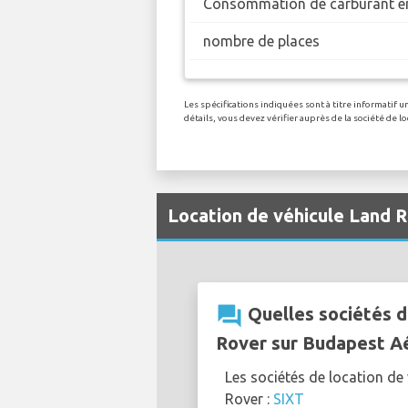
Consommation de carburant en
nombre de places
Les spécifications indiquées sont à titre informatif
détails, vous devez vérifier auprès de la société de 
Location de véhicule Land 
question_answer
Quelles sociétés d
Rover sur Budapest A
Les sociétés de location d
Rover :
SIXT