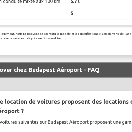
 conduite mixte aux 100 km
5.7 l
5
 uniquement, nous ne pouvons pas garantir le modèle et les spécifications exacts du véhicule Ran
location de voitures indiquée sur Budapest Aéroport.
Rover chez Budapest Aéroport - FAQ
e location de voitures proposent des locations 
éroport ?
e voitures suivantes sur Budapest Aéroport proposent une g