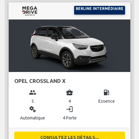
BERLINE INTERMÉDIAIRE
OPEL CROSSLAND X
group
business_center
local_gas_station
5
4
Essence
miscellaneous_services
login
Automatique
4 Porte
CONSULTEZ LES DÉTAILS...