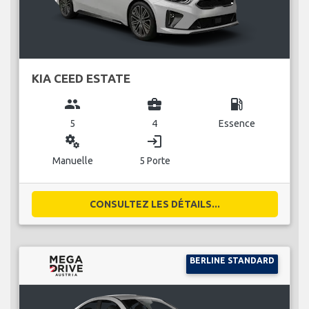
KIA CEED ESTATE
group
business_center
local_gas_station
5
4
Essence
miscellaneous_services
login
Manuelle
5 Porte
CONSULTEZ LES DÉTAILS...
BERLINE STANDARD