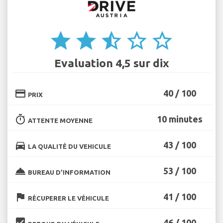
star
star
star_half
star_border
star_border
Evaluation 4,5 sur dix
credit_card
40 / 100
PRIX
timer
10 minutes
ATTENTE MOYENNE
directions_car
43 / 100
LA QUALITÉ DU VEHICULE
room_service
53 / 100
BUREAU D'INFORMATION
flag
41 / 100
RÉCUPERER LE VÉHICULE
beenhere
46 / 100