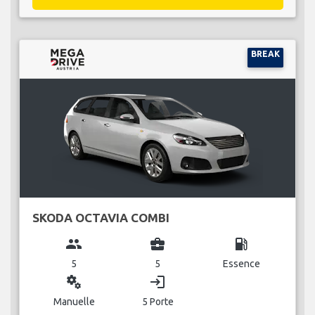
BREAK
SKODA OCTAVIA COMBI
group
business_center
local_gas_station
5
5
Essence
miscellaneous_services
login
Manuelle
5 Porte