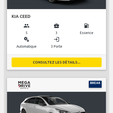
KIA CEED
group
business_center
local_gas_station
5
3
Essence
miscellaneous_services
login
Automatique
3 Porte
CONSULTEZ LES DÉTAILS...
BREAK