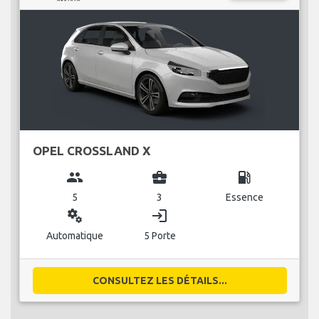
OPEL CROSSLAND X
group
business_center
local_gas_station
5
3
Essence
miscellaneous_services
login
Automatique
5 Porte
CONSULTEZ LES DÉTAILS...