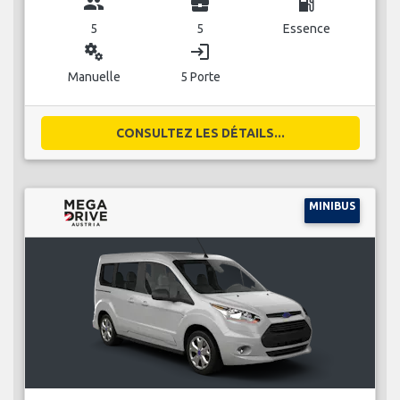
group
business_center
local_gas_station
5
5
Essence
miscellaneous_services
login
Manuelle
5 Porte
CONSULTEZ LES DÉTAILS...
MINIBUS