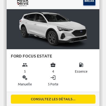
BREAK
FORD FOCUS ESTATE
group
business_center
local_gas_station
5
4
Essence
miscellaneous_services
login
Manuelle
5 Porte
CONSULTEZ LES DÉTAILS...