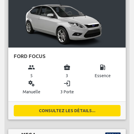
FORD FOCUS
group
business_center
local_gas_station
5
3
Essence
miscellaneous_services
login
Manuelle
3 Porte
CONSULTEZ LES DÉTAILS...