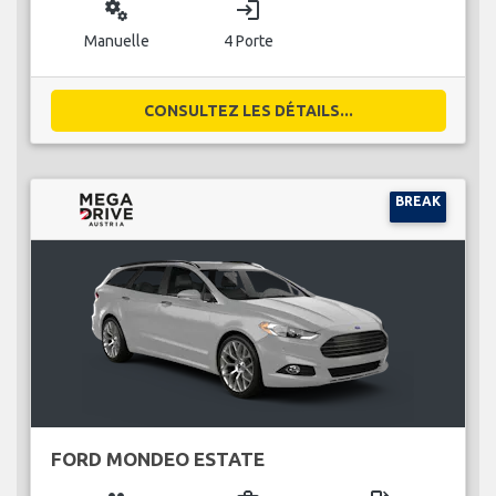
miscellaneous_services
login
Manuelle
4 Porte
CONSULTEZ LES DÉTAILS...
BREAK
FORD MONDEO ESTATE