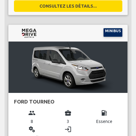
CONSULTEZ LES DÉTAILS...
MINIBUS
FORD TOURNEO
group
business_center
local_gas_station
8
3
Essence
miscellaneous_services
login