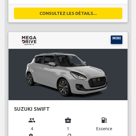
CONSULTEZ LES DÉTAILS...
MINI
SUZUKI SWIFT
group
business_center
local_gas_station
4
1
Essence