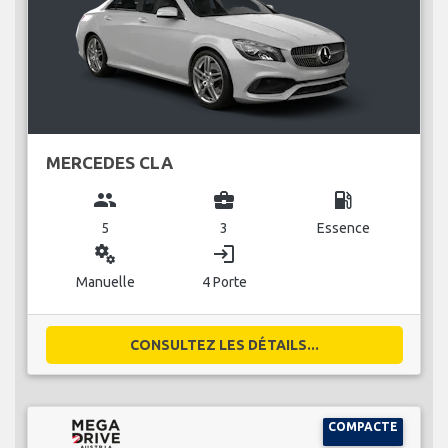
MERCEDES CLA
group
business_center
local_gas_station
5
3
Essence
miscellaneous_services
login
Manuelle
4 Porte
CONSULTEZ LES DÉTAILS...
COMPACTE