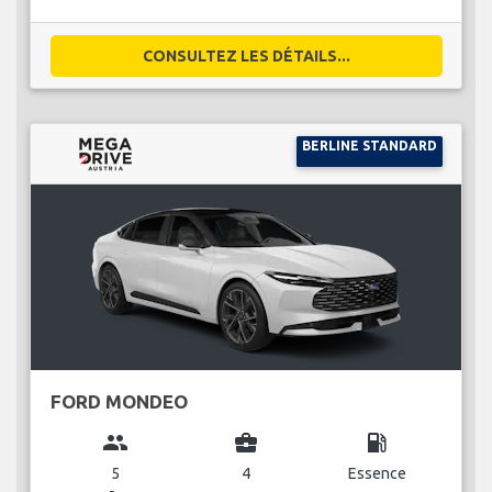
CONSULTEZ LES DÉTAILS...
BERLINE STANDARD
FORD MONDEO
group
business_center
local_gas_station
5
4
Essence