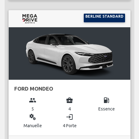
BERLINE STANDARD
FORD MONDEO
group
business_center
local_gas_station
5
4
Essence
miscellaneous_services
login
Manuelle
4 Porte