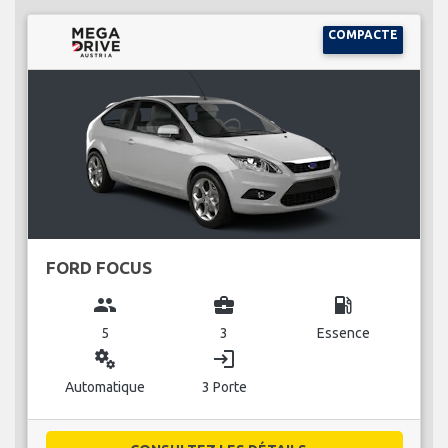
COMPACTE
FORD FOCUS
group
business_center
local_gas_station
5
3
Essence
miscellaneous_services
login
Automatique
3 Porte