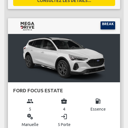
CONSULTEZ LES DÉTAILS...
BREAK
FORD FOCUS ESTATE
group
business_center
local_gas_station
5
4
Essence
miscellaneous_services
login
Manuelle
5 Porte