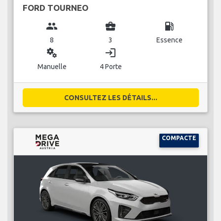
FORD TOURNEO
group
business_center
local_gas_station
8
3
Essence
miscellaneous_services
login
Manuelle
4 Porte
CONSULTEZ LES DÉTAILS...
COMPACTE