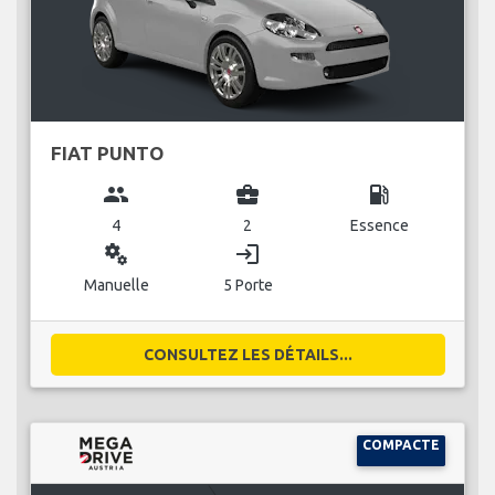
FIAT PUNTO
group
business_center
local_gas_station
4
2
Essence
miscellaneous_services
login
Manuelle
5 Porte
CONSULTEZ LES DÉTAILS...
COMPACTE