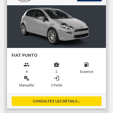
FIAT PUNTO
group
business_center
local_gas_station
4
2
Essence
miscellaneous_services
login
Manuelle
5 Porte
CONSULTEZ LES DÉTAILS...