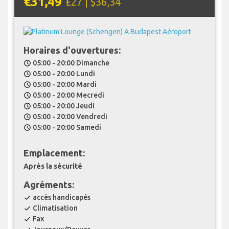
€31,49
£27 | $36,34
Horaires d'ouvertures:
05:00 - 20:00 Dimanche
schedule
05:00 - 20:00 Lundi
schedule
05:00 - 20:00 Mardi
schedule
05:00 - 20:00 Mecredi
schedule
05:00 - 20:00 Jeudi
schedule
05:00 - 20:00 Vendredi
schedule
05:00 - 20:00 Samedi
schedule
Emplacement:
Après la sécurité
Agréments:
accès handicapés
check
Climatisation
check
Fax
check