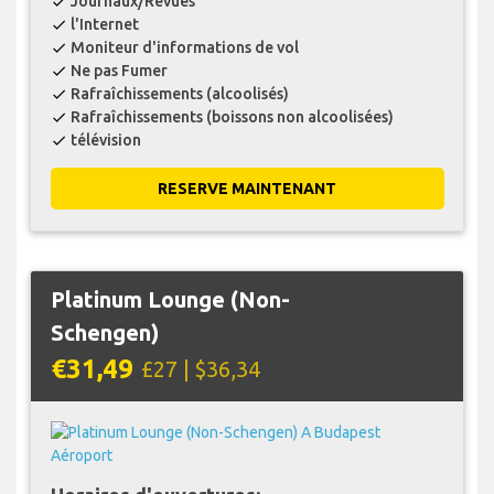
Journaux/Revues
check
l'Internet
check
Moniteur d'informations de vol
check
Ne pas Fumer
check
Rafraîchissements (alcoolisés)
check
Rafraîchissements (boissons non alcoolisées)
check
télévision
check
RESERVE MAINTENANT
Platinum Lounge (Non-
Schengen)
€31,49
£27 | $36,34