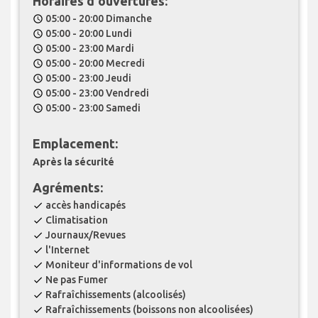
Horaires d'ouvertures:
05:00 - 20:00 Dimanche
schedule
05:00 - 20:00 Lundi
schedule
05:00 - 23:00 Mardi
schedule
05:00 - 20:00 Mecredi
schedule
05:00 - 23:00 Jeudi
schedule
05:00 - 23:00 Vendredi
schedule
05:00 - 23:00 Samedi
schedule
Emplacement:
Après la sécurité
Agréments:
accès handicapés
check
Climatisation
check
Journaux/Revues
check
l'Internet
check
Moniteur d'informations de vol
check
Ne pas Fumer
check
Rafraîchissements (alcoolisés)
check
Rafraîchissements (boissons non alcoolisées)
check