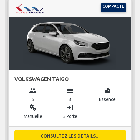
COMPACTE
VOLKSWAGEN TAIGO
group
business_center
local_gas_station
5
3
Essence
miscellaneous_services
login
Manuelle
5 Porte
CONSULTEZ LES DÉTAILS...