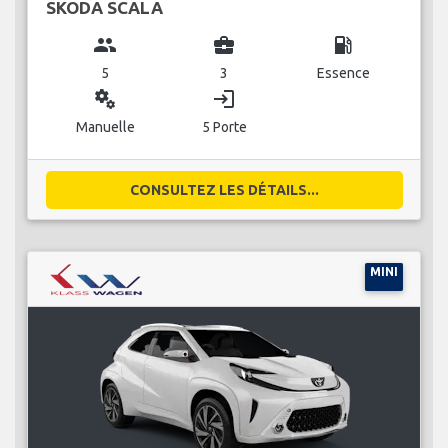
SKODA SCALA
group
business_center
local_gas_station
5
3
Essence
miscellaneous_services
login
Manuelle
5 Porte
CONSULTEZ LES DÉTAILS...
MINI