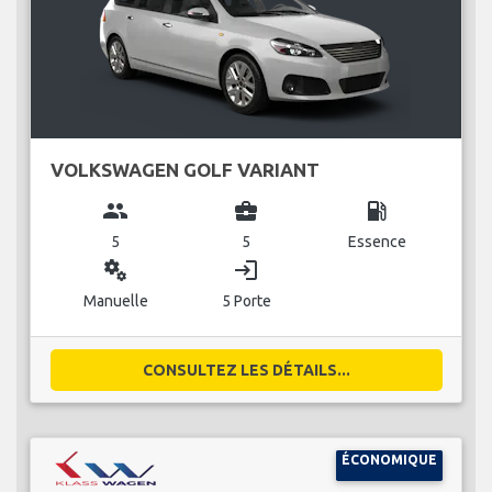
VOLKSWAGEN GOLF VARIANT
group
business_center
local_gas_station
5
5
Essence
miscellaneous_services
login
Manuelle
5 Porte
CONSULTEZ LES DÉTAILS...
ÉCONOMIQUE