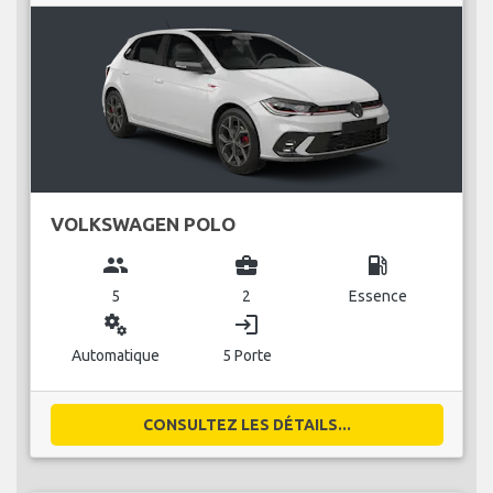
VOLKSWAGEN POLO
group
business_center
local_gas_station
5
2
Essence
miscellaneous_services
login
Automatique
5 Porte
CONSULTEZ LES DÉTAILS...