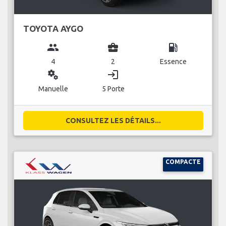
TOYOTA AYGO
group
business_center
local_gas_station
4
2
Essence
miscellaneous_services
login
Manuelle
5 Porte
CONSULTEZ LES DÉTAILS...
COMPACTE