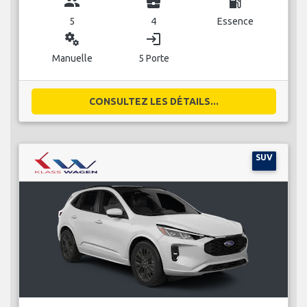
group
business_center
local_gas_station
5
4
Essence
miscellaneous_services
login
Manuelle
5 Porte
CONSULTEZ LES DÉTAILS...
SUV