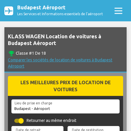
Budapest Aéroport
Les Services et Informations essentiels de l’aéroport
KLASS WAGEN Location de voitures à
Budapest Aéroport
emoji_events
Classe #1 De 18
Comparer les sociétés de location de voitures à Budapest
Aéroport
LES MEILLEURES PRIX DE LOCATION DE
VOITURES
Lieu de prise en charge
Retourner au même endroit
Date de retrait
Date de restitution