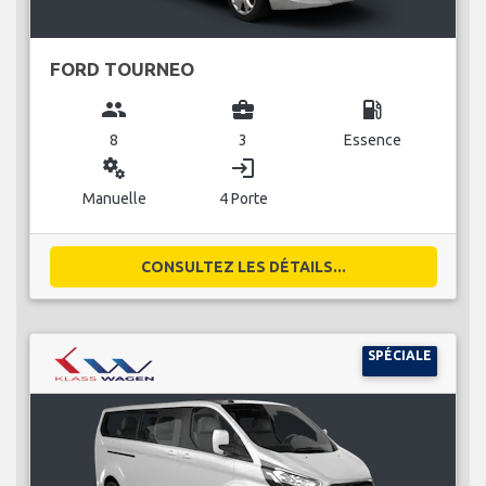
FORD TOURNEO
group
business_center
local_gas_station
8
3
Essence
miscellaneous_services
login
Manuelle
4 Porte
CONSULTEZ LES DÉTAILS...
SPÉCIALE