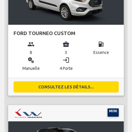
FORD TOURNEO CUSTOM
group
business_center
local_gas_station
8
3
Essence
miscellaneous_services
login
Manuelle
4 Porte
CONSULTEZ LES DÉTAILS...
MINI