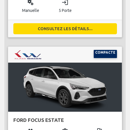
miscellaneous_services
login
Manuelle
5 Porte
CONSULTEZ LES DÉTAILS...
COMPACTE
FORD FOCUS ESTATE