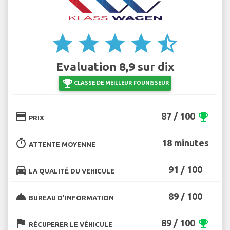
star
star
star
star
star_half
Evaluation 8,9 sur dix
emoji_events
CLASSE DE MEILLEUR FOUNISSEUR
credit_card
87 / 100
emoji_events
PRIX
timer
18 minutes
ATTENTE MOYENNE
directions_car
91 / 100
LA QUALITÉ DU VEHICULE
room_service
89 / 100
BUREAU D'INFORMATION
flag
89 / 100
emoji_events
RÉCUPERER LE VÉHICULE