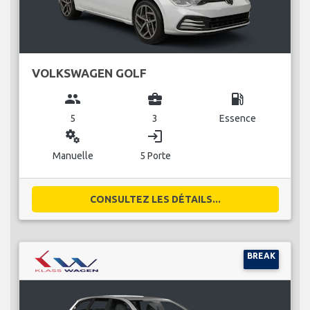
VOLKSWAGEN GOLF
group
business_center
local_gas_station
5
3
Essence
miscellaneous_services
login
Manuelle
5 Porte
CONSULTEZ LES DÉTAILS...
BREAK