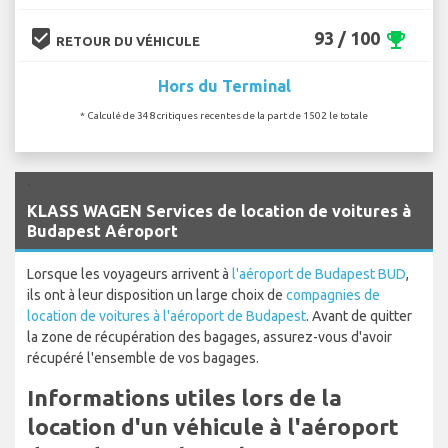
beenhere
93 / 100
emoji_events
RETOUR DU VÉHICULE
Hors du Terminal
* Calculé de 348 critiques recentes de la part de 1502 le totale
`
KLASS WAGEN Services de location de voitures à
Budapest Aéroport
Lorsque les voyageurs arrivent à
l'aéroport de Budapest BUD
,
ils ont à leur disposition un large choix de
compagnies de
location de voitures à l'aéroport de Budapest
. Avant de quitter
la zone de récupération des bagages, assurez-vous d'avoir
récupéré l'ensemble de vos bagages.
Informations utiles lors de la
location d'un véhicule à l'aéroport