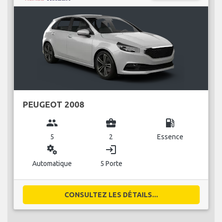
PEUGEOT 2008
group
business_center
local_gas_station
5
2
Essence
miscellaneous_services
login
Automatique
5 Porte
CONSULTEZ LES DÉTAILS...