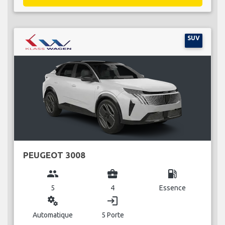
SUV
PEUGEOT 3008
group
business_center
local_gas_station
5
4
Essence
miscellaneous_services
login
Automatique
5 Porte