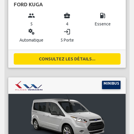
FORD KUGA
group
business_center
local_gas_station
5
4
Essence
miscellaneous_services
login
Automatique
5 Porte
CONSULTEZ LES DÉTAILS...
MINIBUS