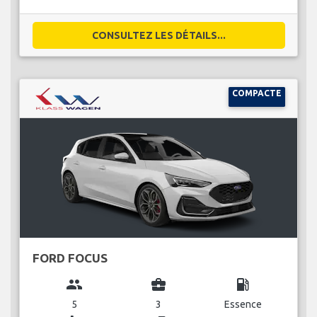
CONSULTEZ LES DÉTAILS...
COMPACTE
FORD FOCUS
group
business_center
local_gas_station
5
3
Essence