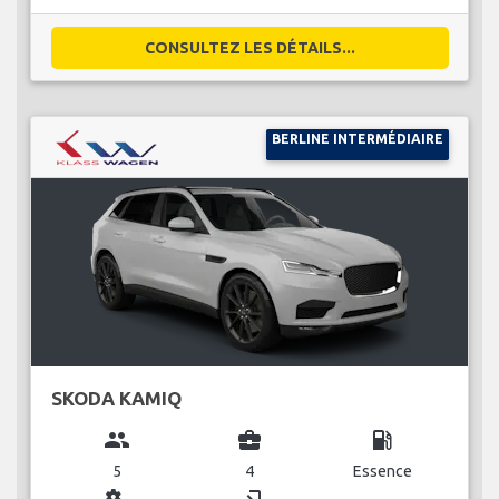
CONSULTEZ LES DÉTAILS...
BERLINE INTERMÉDIAIRE
SKODA KAMIQ
group
business_center
local_gas_station
5
4
Essence