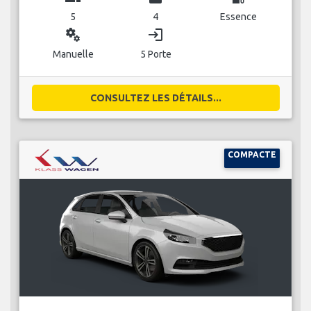
5
4
Essence
miscellaneous_services
login
Manuelle
5 Porte
CONSULTEZ LES DÉTAILS...
COMPACTE