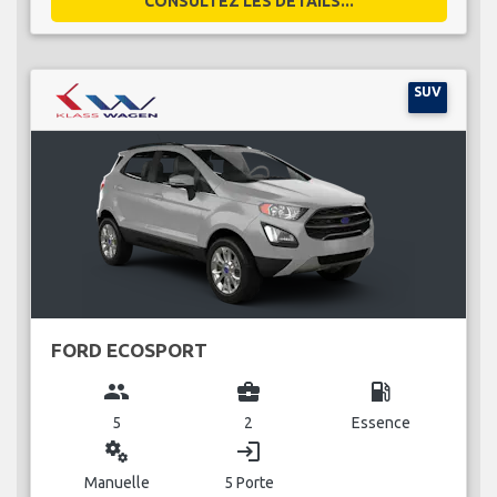
CONSULTEZ LES DÉTAILS...
SUV
FORD ECOSPORT
group
business_center
local_gas_station
5
2
Essence
miscellaneous_services
login
Manuelle
5 Porte