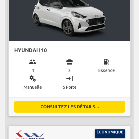
HYUNDAI I10
group
business_center
local_gas_station
4
2
Essence
miscellaneous_services
login
Manuelle
5 Porte
CONSULTEZ LES DÉTAILS...
ÉCONOMIQUE