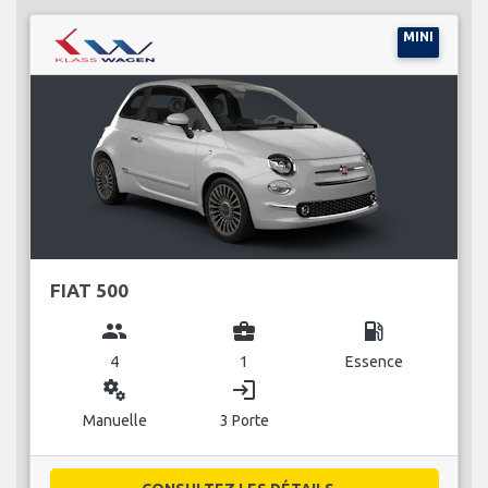
MINI
FIAT 500
group
business_center
local_gas_station
4
1
Essence
miscellaneous_services
login
Manuelle
3 Porte