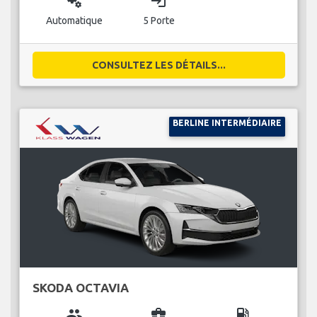
miscellaneous_services
login
Automatique
5 Porte
CONSULTEZ LES DÉTAILS...
BERLINE INTERMÉDIAIRE
SKODA OCTAVIA
group
business_center
local_gas_station