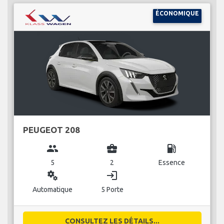
ÉCONOMIQUE
PEUGEOT 208
group
business_center
local_gas_station
5
2
Essence
miscellaneous_services
login
Automatique
5 Porte
CONSULTEZ LES DÉTAILS...